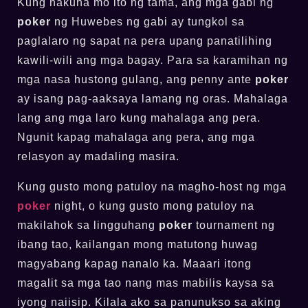
Kung nakuha mo ito ng tama, ang mga gabi ng
poker
ng Huwebes ng gabi ay tungkol sa
paglalaro ng sapat na pera upang panatilihing
kawili-wili ang mga bagay. Para sa karamihan ng
mga nasa hustong gulang, ang penny ante
poker
ay isang pag-aaksaya lamang ng oras. Mahalaga
lang ang mga laro kung mahalaga ang pera.
Ngunit kapag mahalaga ang pera, ang mga
relasyon ay madaling masira.
Kung gusto mong patuloy na magho-host ng mga
poker
night, o kung gusto mong patuloy na
makilahok sa lingguhang
poker
tournament ng
ibang tao, kailangan mong matutong huwag
magyabang kapag nanalo ka. Maaari itong
magalit sa mga tao nang mas mabilis kaysa sa
iyong naiisip. Kilala ako sa panunukso sa aking