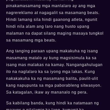
pinakamasamang mga manlalaro ay ang mga
nagrereklamo at nagagalit sa masamang beats.
Hindi lamang sila hindi gaanong atleta, ngunit
hindi nila alam ang laro nang husto upang
malaman na dapat silang maging masaya tungkol
sa masamang mga beats.
Ang tanging paraan upang makakuha ng isang
masamang matalo ay kung magsisimula ka sa
isang mas malakas na kamay. Nangangahulugan
ito na naglalaro ka sa iyong mga lakas. Kung
nakakakuha ka ng masamang balita, paulit-ulit
kang napupunta sa mga paborableng sitwasyon.
Sa katagalan, ikaw ay mananalo ng pera.
Sa kabilang banda, kung hindi ka natamaan ng
maayos o nilalamig ka lang, kumapit ka,