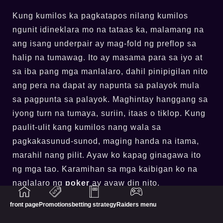
Kung kumilos ka pagkatapos nilang kumilos
ngunit idineklara mo na tataas ka, malamang na
ang isang underpair ay mag-fold ng preflop sa
halip na tumawag. Ito ay masama para sa iyo at
sa iba pang mga manlalaro, dahil pinipigilan nito
ang pera na dapat ay napunta sa palayok mula
sa pagpunta sa palayok. Maghintay hanggang sa
iyong turn na tumaya, suriin, itaas o tiklop. Kung
paulit-ulit kang kumilos nang wala sa
pagkakasunud-sunod, maging handa na itama,
marahil nang pilit. Ayaw ko kapag ginagawa ito
ng mga tao. Karamihan sa mga kaibigan ko na
naglalaro ng
poker
ay ayaw din nito.
sa konklusyon
front page
Promotions
betting strategy
Raiders menu