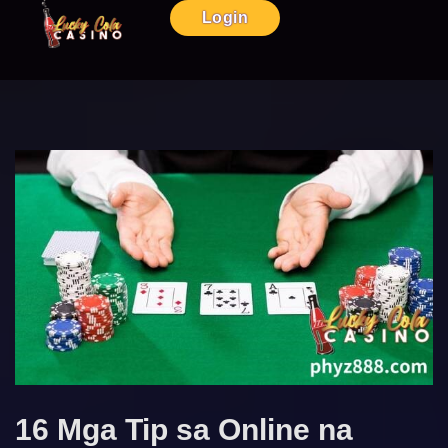
Login
16 Mga Tip sa Online na