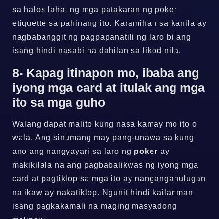
sa halos lahat ng mga patakaran ng poker
etiquette sa pahinang ito. Karamihan sa kanila ay
nagbabanggit ng pagpapanatili ng laro bilang
isang hindi nasabi na dahilan sa likod nila.
8- Kapag itinapon mo, ibaba ang
iyong mga card at itulak ang mga
ito sa mga guho
Walang dapat malito kung nasa kamay mo ito o
wala. Ang sinumang may pang-unawa sa kung
ano ang nangyayari sa laro ng
poker
ay
makikilala na ang pagbabalikwas ng iyong mga
card at pagtiklop sa mga ito ay nangangahulugan
na ikaw ay nakatiklop. Ngunit hindi kailanman
isang pagkakamali na maging masyadong