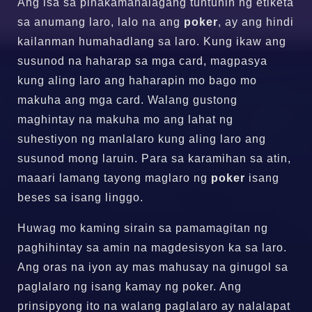
Ang isa sa pinakamahalagang tuntunin ng etiketa
sa anumang laro, lalo na ang
poker
, ay ang hindi
kailanman humahadlang sa laro. Kung ikaw ang
susunod na haharap sa mga card, magpasya
kung aling laro ang haharapin mo bago mo
makuha ang mga card. Walang gustong
maghintay na makuha mo ang lahat ng
suhestiyon ng manlalaro kung aling laro ang
susunod mong laruin. Para sa karamihan sa atin,
maaari lamang tayong maglaro ng
poker
isang
beses sa isang linggo.
Huwag mo kaming sirain sa pamamagitan ng
paghihintay sa amin na magdesisyon ka sa laro.
Ang oras na iyon ay mas mahusay na ginugol sa
paglalaro ng isang kamay ng poker. Ang
prinsipyong ito na walang paglalaro ay nalalapat