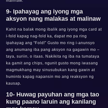
malinaw.
9- Ipahayag ang iyong mga
aksyon nang malakas at malinaw
Kahit na balak mong ibalik ang iyong mga card at
i-fold kapag nag-fold ka, dapat mo pa ring
ipahayag ang “Fold!” Gusto mo ring i-anunsyo
ang anumang iba pang aksyon na gagawin mo –
taya, suriin, o itaas. Nakikita ng iba na tumataya
ka gamit ang chips, ngunit gusto mong iwasang
magmukhang may sinusubukan kang gawin at
huminto kapag napansin mo ang reaksyon ng
kausap.
10- Huwag payuhan ang mga tao
kung paano laruin ang kanilang