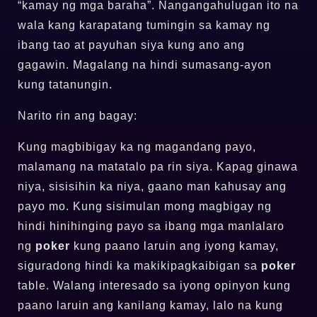
“kamay ng mga baraha”. Nangangahulugan ito na
wala kang karapatang tumingin sa kamay ng
ibang tao at payuhan siya kung ano ang
gagawin. Magalang na hindi sumasang-ayon
kung tatanungin.
Narito rin ang bagay:
Kung magbibigay ka ng magandang payo,
malamang na matatalo pa rin siya. Kapag ginawa
niya, sisisihin ka niya, gaano man kahusay ang
payo mo. Kung sisimulan mong magbigay ng
hindi hinihinging payo sa ibang mga manlalaro
ng
poker
kung paano laruin ang iyong kamay,
siguradong hindi ka makikipagkaibigan sa
poker
table. Walang interesado sa iyong opinyon kung
paano laruin ang kanilang kamay, lalo na kung