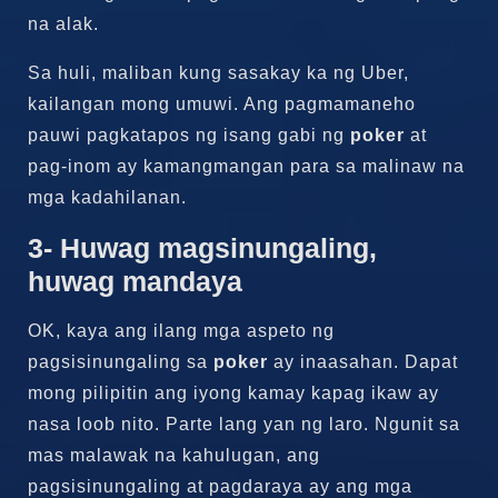
na alak.
Sa huli, maliban kung sasakay ka ng Uber,
kailangan mong umuwi. Ang pagmamaneho
pauwi pagkatapos ng isang gabi ng
poker
at
pag-inom ay kamangmangan para sa malinaw na
mga kadahilanan.
3- Huwag magsinungaling,
huwag mandaya
OK, kaya ang ilang mga aspeto ng
pagsisinungaling sa
poker
ay inaasahan. Dapat
mong pilipitin ang iyong kamay kapag ikaw ay
nasa loob nito. Parte lang yan ng laro. Ngunit sa
mas malawak na kahulugan, ang
pagsisinungaling at pagdaraya ay ang mga