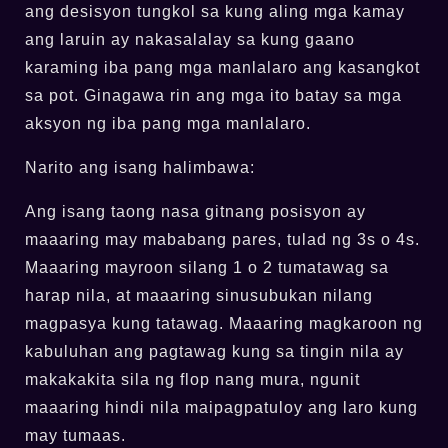
ang desisyon tungkol sa kung aling mga kamay
ang laruin ay nakasalalay sa kung gaano
karaming iba pang mga manlalaro ang kasangkot
sa pot. Ginagawa rin ang mga ito batay sa mga
aksyon ng iba pang mga manlalaro.
Narito ang isang halimbawa:
Ang isang taong nasa gitnang posisyon ay
maaaring may mababang pares, tulad ng 3s o 4s.
Maaaring mayroon silang 1 o 2 tumatawag sa
harap nila, at maaaring sinusubukan nilang
magpasya kung tatawag. Maaaring magkaroon ng
kabuluhan ang pagtawag kung sa tingin nila ay
makakakita sila ng flop nang mura, ngunit
maaaring hindi nila maipagpatuloy ang laro kung
may tumaas.