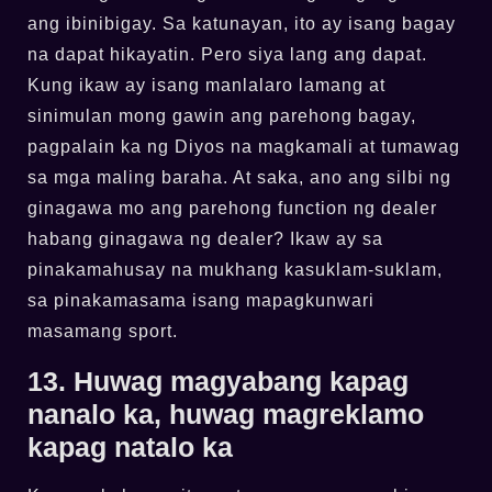
ang ibinibigay. Sa katunayan, ito ay isang bagay
na dapat hikayatin. Pero siya lang ang dapat.
Kung ikaw ay isang manlalaro lamang at
sinimulan mong gawin ang parehong bagay,
pagpalain ka ng Diyos na magkamali at tumawag
sa mga maling baraha. At saka, ano ang silbi ng
ginagawa mo ang parehong function ng dealer
habang ginagawa ng dealer? Ikaw ay sa
pinakamahusay na mukhang kasuklam-suklam,
sa pinakamasama isang mapagkunwari
masamang sport.
13. Huwag magyabang kapag
nanalo ka, huwag magreklamo
kapag natalo ka