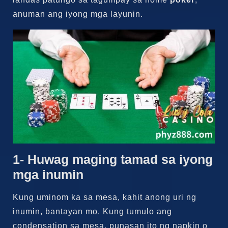
anuman ang iyong mga layunin.
1- Huwag maging tamad sa iyong
mga inumin
Kung uminom ka sa mesa, kahit anong uri ng
inumin, bantayan mo. Kung tumulo ang
condensation sa mesa, punasan ito ng napkin o