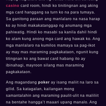
casino
card room, hindi ko tinitingnan ang aking
mga card hanggang sa turn ko na para tumaya.
Sa ganitong paraan ang manlalaro na nasa harap
ko ay hindi makakatanggap ng anumang mga
pahiwatig. Hindi ko masabi sa kanila dahil hindi
ko alam kung anong mga card ang hawak ko. Ang
mga manlalaro na kumilos mamaya sa pag-ikot
ay may mas maraming pagkakataon, ngunit kung
titingnan ko ang bawat card habang ito ay
ibinahagi, mayroon silang mas maraming
pagkakataon.
Ang magandang
poker
ay isang maliit na laro sa
gilid. Sa katagalan, kailangan mong
samantalahin ang maraming paulit-ulit na maliliit
na bentahe hangga’t maaari upang manalo. Ang