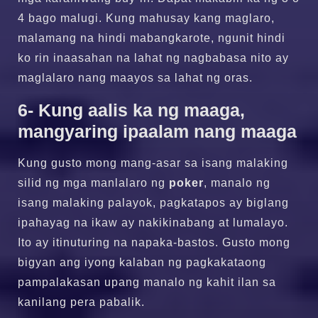
4 bago malugi. Kung mahusay kang maglaro,
malamang na hindi mabangkarote, ngunit hindi
ko rin inaasahan na lahat ng nagbabasa nito ay
maglalaro nang maayos sa lahat ng oras.
6- Kung aalis ka ng maaga,
mangyaring ipaalam nang maaga
Kung gusto mong mang-asar sa isang malaking
silid ng mga manlalaro ng
poker
, manalo ng
isang malaking palayok, pagkatapos ay biglang
ipahayag na ikaw ay nakikinabang at lumalayo.
Ito ay itinuturing na napaka-bastos. Gusto mong
bigyan ang iyong kalaban ng pagkakataong
pampalakasan upang manalo ng kahit ilan sa
kanilang pera pabalik.