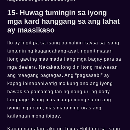
15- Huwag tumingin sa iyong
mga kard hanggang sa ang lahat
ay maasikaso
Ito ay higit pa sa isang pamahiin kaysa sa isang
tuntunin ng kagandahang-asal, ngunit maaari
itong gawing mas madali ang mga bagay para sa
mga dealers. Nakakatulong din itong maiwasan
ang maagang pagtagas. Ang “pagsasabi” ay
kapag ipinapahiwatig mo kung ano ang iyong
hawak sa pamamagitan ng ilang uri ng body
language. Kung mas maaga mong suriin ang
iyong mga card, mas maraming oras ang
kailangan mong ibigay.
Kapag naglalaro ako ng Texas Hold’em sa isang