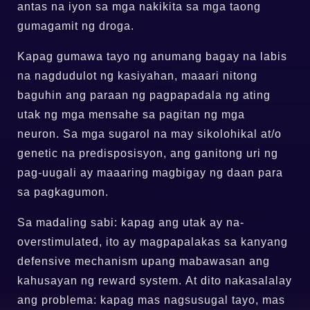
antas na iyon sa mga nakikita sa mga taong
gumagamit ng droga.
Kapag gumawa tayo ng anumang bagay na labis
na nagdudulot ng kasiyahan, maaari nitong
baguhin ang paraan ng pagpapadala ng ating
utak ng mga mensahe sa pagitan ng mga
neuron. Sa mga sugarol na may sikolohikal at/o
genetic na predisposisyon, ang ganitong uri ng
pag-uugali ay maaaring magbigay ng daan para
sa pagkagumon.
Sa madaling sabi: kapag ang utak ay na-
overstimulated, ito ay magpapalakas sa kanyang
defensive mechanism upang mabawasan ang
kahusayan ng reward system. At dito nakasalalay
ang problema: kapag mas nagsusugal tayo, mas