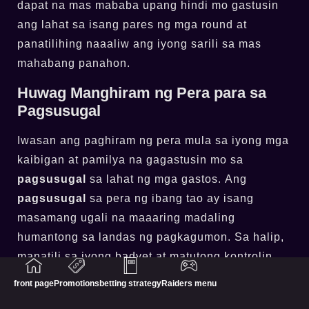
dapat na mas mababa upang hindi mo gastusin
ang lahat sa isang pares ng mga round at
panatilihing naaaliw ang iyong sarili sa mas
mahabang panahon.
Huwag Manghiram ng Pera para sa
Pagsusugal
Iwasan ang paghiram ng pera mula sa iyong mga
kaibigan at pamilya na gagastusin mo sa
pagsusugal
sa lahat ng mga gastos. Ang
pagsusugal
sa pera ng ibang tao ay isang
masamang ugali na maaaring madaling
humantong sa landas ng pagkagumon. Sa halip,
manatili sa iyong badyet at matutong kontrolin
ang iyong pera at ang iyong mga aksyon.
front page
Promotions
betting strategy
Raiders menu
Kontrolin ang Iyong Emosyon