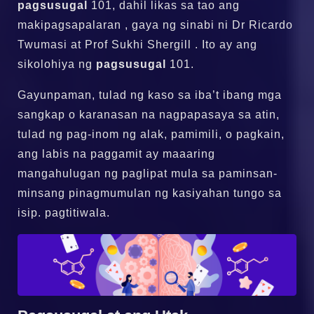
pagsusugal
101, dahil likas sa tao ang
makipagsapalaran , gaya ng sinabi ni Dr Ricardo
Twumasi at Prof Sukhi Shergill . Ito ay ang
sikolohiya ng
pagsusugal
101.
Gayunpaman, tulad ng kaso sa iba’t ibang mga
sangkap o karanasan na nagpapasaya sa atin,
tulad ng pag-inom ng alak, pamimili, o pagkain,
ang labis na paggamit ay maaaring
mangahulugan ng paglipat mula sa paminsan-
minsang pinagmumulan ng kasiyahan tungo sa
isip. pagtitiwala.