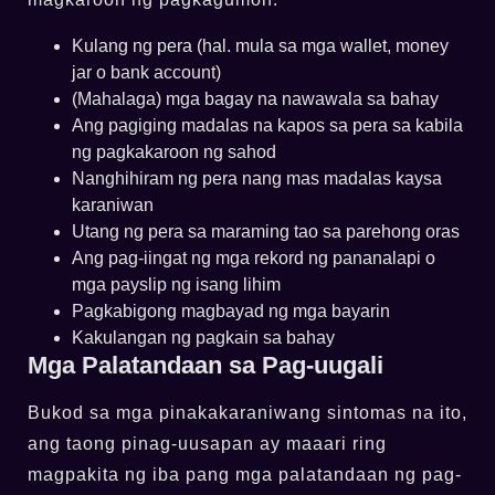
Kulang ng pera (hal. mula sa mga wallet, money
jar o bank account)
(Mahalaga) mga bagay na nawawala sa bahay
Ang pagiging madalas na kapos sa pera sa kabila
ng pagkakaroon ng sahod
Nanghihiram ng pera nang mas madalas kaysa
karaniwan
Utang ng pera sa maraming tao sa parehong oras
Ang pag-iingat ng mga rekord ng pananalapi o
mga payslip ng isang lihim
Pagkabigong magbayad ng mga bayarin
Kakulangan ng pagkain sa bahay
Mga Palatandaan sa Pag-uugali
Bukod sa mga pinakakaraniwang sintomas na ito,
ang taong pinag-uusapan ay maaari ring
magpakita ng iba pang mga palatandaan ng pag-