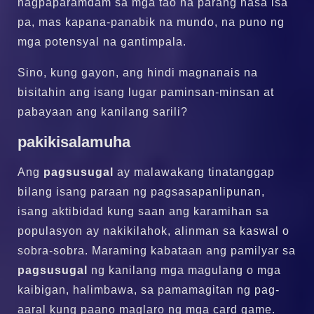
nagpaparamdam sa mga tao na parang nasa isa
pa, mas kapana-panabik na mundo, na puno ng
mga potensyal na gantimpala.
Sino, kung gayon, ang hindi magnanais na
bisitahin ang isang lugar paminsan-minsan at
pabayaan ang kanilang sarili?
pakikisalamuha
Ang
pagsusugal
ay malawakang tinatanggap
bilang isang paraan ng pagsasapanlipunan,
isang aktibidad kung saan ang karamihan sa
populasyon ay nakikilahok, alinman sa kaswal o
sobra-sobra. Maraming kabataan ang pamilyar sa
pagsusugal
ng kanilang mga magulang o mga
kaibigan, halimbawa, sa pamamagitan ng pag-
aaral kung paano maglaro ng mga card game.