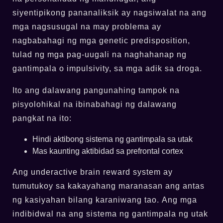
siyentipikong pananaliksik ay nagsiwalat na ang
mga nagsusugal na may problema ay
nagbabahagi ng mga genetic predisposition,
tulad ng mga pag-uugali na naghahanap ng
gantimpala o impulsivity, sa mga adik sa droga.
Ito ang dalawang pangunahing tampok na
pisyolohikal na ibinabahagi ng dalawang
pangkat na ito:
Hindi aktibong sistema ng gantimpala sa utak
Mas kaunting aktibidad sa prefrontal cortex
Ang underactive brain reward system ay
tumutukoy sa kakayahang maranasan ang antas
ng kasiyahan bilang karaniwang tao. Ang mga
indibidwal na ang sistema ng gantimpala ng utak