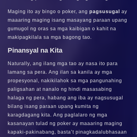
Maging ito ay bingo o poker, ang
pagsusugal
ay
maaaring maging isang masayang paraan upang
gumugol ng oras sa mga kaibigan o kahit na
makipagkilala sa mga bagong tao.
Pinansyal na Kita
Naturally, ang ilang mga tao ay nasa ito para
lamang sa pera. Ang ilan sa kanila ay mga
propesyonal, nakikilahok sa mga pangunahing
paligsahan at nanalo ng hindi masasabing
halaga ng pera, habang ang iba ay nagsusugal
bilang isang paraan upang kumita ng
karagdagang kita. Ang paglalaro ng mga
kasanayan tulad ng poker ay maaaring maging
kapaki-pakinabang, basta’t pinagkadalubhasaan