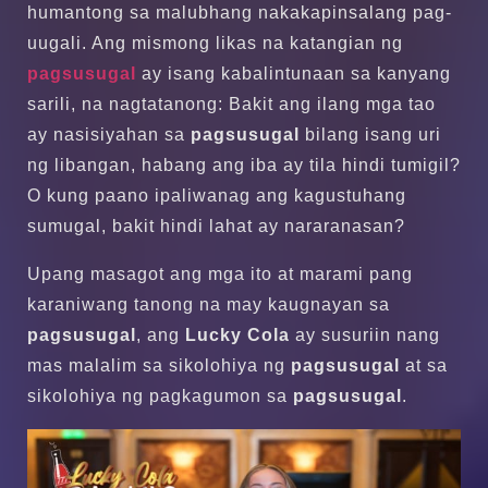
humantong sa malubhang nakakapinsalang pag-
uugali. Ang mismong likas na katangian ng
pagsusugal
ay isang kabalintunaan sa kanyang
sarili, na nagtatanong: Bakit ang ilang mga tao
ay nasisiyahan sa
pagsusugal
bilang isang uri
ng libangan, habang ang iba ay tila hindi tumigil?
O kung paano ipaliwanag ang kagustuhang
sumugal, bakit hindi lahat ay nararanasan?
Upang masagot ang mga ito at marami pang
karaniwang tanong na may kaugnayan sa
pagsusugal
, ang
Lucky Cola
ay susuriin nang
mas malalim sa sikolohiya ng
pagsusugal
at sa
sikolohiya ng pagkagumon sa
pagsusugal
.