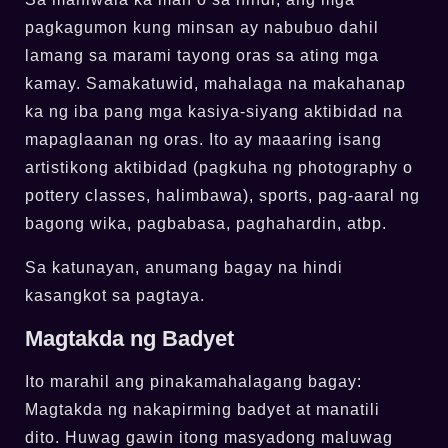
pagkagumon kung minsan ay nabubuo dahil
lamang sa marami tayong oras sa ating mga
kamay. Samakatuwid, mahalaga na makahanap
ka ng iba pang mga kasiya-siyang aktibidad na
mapaglaanan ng oras. Ito ay maaaring isang
artistikong aktibidad (pagkuha ng photography o
pottery classes, halimbawa), sports, pag-aaral ng
bagong wika, pagbabasa, paghahardin, atbp.
Sa katunayan, anumang bagay na hindi
kasangkot sa pagtaya.
Magtakda ng Badyet
Ito marahil ang pinakamahalagang bagay:
Magtakda ng nakapirming badyet at manatili
dito. Huwag gawin itong masyadong maluwag