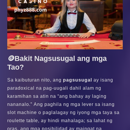
🪙Bakit Nagsusugal ang mga
Tao?
Sa kaibuturan nito, ang
pagsusugal
ay isang
paradoxical na pag-uugali dahil alam ng
karamihan sa atin na “ang bahay ay laging
nananalo.” Ang paghila ng mga lever sa isang
slot machine o paglalagay ng iyong mga taya sa
roulette table, ay hindi mahalaga; sa lahat ng
oras, ang mga posibilidad ay maingat na