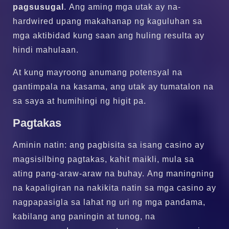
pagsusugal
. Ang aming mga utak ay na-
hardwired upang makahanap ng kaguluhan sa
mga aktibidad kung saan ang huling resulta ay
hindi mahulaan.
At kung mayroong anumang potensyal na
gantimpala na kasama, ang utak ay tumatalon na
sa saya at humihingi ng higit pa.
Pagtakas
Aminin natin: ang pagbisita sa isang casino ay
magsisilbing pagtakas, kahit maikli, mula sa
ating pang-araw-araw na buhay. Ang maningning
na kapaligiran na nakikita natin sa mga casino ay
nagpapasigla sa lahat ng uri ng mga pandama,
kabilang ang paningin at tunog, na