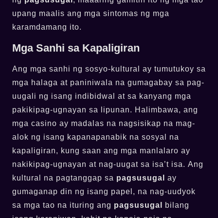
upang maalis ang mga sintomas ng mga
karamdamang ito.
Mga Sanhi sa Kapaligiran
Ang mga sanhi ng sosyo-kultural ay tumutukoy sa
mga halaga at paniniwala na gumagabay sa pag-
uugali ng isang indibidwal at sa kanyang mga
pakikipag-ugnayan sa lipunan. Halimbawa, ang
mga casino ay madalas na nagsisikap na mag-
alok ng isang kapanapanabik na sosyal na
kapaligiran, kung saan ang mga manlalaro ay
nakikipag-ugnayan at nag-uugat sa isa’t isa. Ang
kultural na pagtanggap sa
pagsusugal
ay
gumaganap din ng isang papel, na nag-uudyok
sa mga tao na ituring ang
pagsusugal
bilang