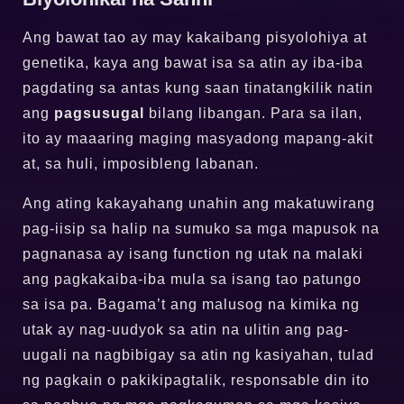
Ang bawat tao ay may kakaibang pisyolohiya at
genetika, kaya ang bawat isa sa atin ay iba-iba
pagdating sa antas kung saan tinatangkilik natin
ang
pagsusugal
bilang libangan. Para sa ilan,
ito ay maaaring maging masyadong mapang-akit
at, sa huli, imposibleng labanan.
Ang ating kakayahang unahin ang makatuwirang
pag-iisip sa halip na sumuko sa mga mapusok na
pagnanasa ay isang function ng utak na malaki
ang pagkakaiba-iba mula sa isang tao patungo
sa isa pa. Bagama’t ang malusog na kimika ng
utak ay nag-uudyok sa atin na ulitin ang pag-
uugali na nagbibigay sa atin ng kasiyahan, tulad
ng pagkain o pakikipagtalik, responsable din ito