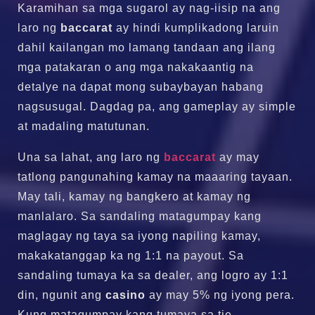
Karamihan sa mga sugarol ay nag-iisip na ang
laro ng
baccarat
ay hindi kumplikadong laruin
dahil kailangan mo lamang tandaan ang ilang
mga patakaran o ang mga nakakaantig na
detalye na dapat mong subaybayan habang
nagsusugal. Dagdag pa, ang gameplay ay simple
at madaling matutunan.
Una sa lahat, ang laro ng
baccarat
ay may
tatlong pangunahing kamay na maaaring tayaan.
May tali, kamay ng bangkero at kamay ng
manlalaro. Sa sandaling matagumpay kang
maglagay ng taya sa iyong napiling kamay,
makakatanggap ka ng 1:1 na payout. Sa
sandaling tumaya ka sa dealer, ang logro ay 1:1
din, ngunit ang
casino
ay may 5% ng iyong pera.
Kung matagumpay kang tumaya sa tie,