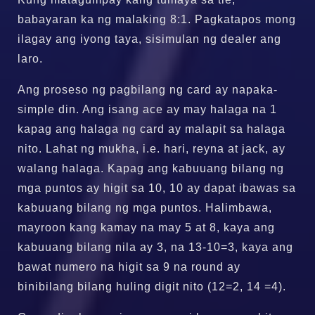
babayaran ka ng malaking 8:1. Pagkatapos mong
ilagay ang iyong taya, sisimulan ng dealer ang
laro.
Ang proseso ng pagbilang ng card ay napaka-
simple din. Ang isang ace ay may halaga na 1
kapag ang halaga ng card ay malapit sa halaga
nito. Lahat ng mukha, i.e. hari, reyna at jack, ay
walang halaga. Kapag ang kabuuang bilang ng
mga puntos ay higit sa 10, 10 ay dapat ibawas sa
kabuuang bilang ng mga puntos. Halimbawa,
mayroon kang kamay na may 5 at 8, kaya ang
kabuuang bilang nila ay 3, na 13-10=3, kaya ang
bawat numero na higit sa 9 na round ay
binibilang bilang huling digit nito (12=2, 14 =4).