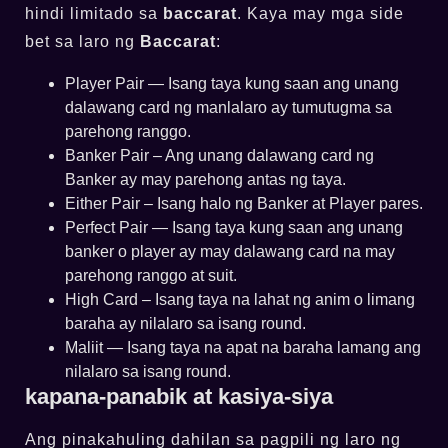
hindi limitado sa
baccarat
. Kaya may mga side
bet sa laro ng
Baccarat
:
Player Pair — Isang taya kung saan ang unang
dalawang card ng manlalaro ay tumutugma sa
parehong ranggo.
Banker Pair – Ang unang dalawang card ng
Banker ay may parehong antas ng taya.
Either Pair – Isang halo ng Banker at Player pares.
Perfect Pair — Isang taya kung saan ang unang
banker o player ay may dalawang card na may
parehong ranggo at suit.
High Card – Isang taya na lahat ng anim o limang
baraha ay nilalaro sa isang round.
Maliit — Isang taya na apat na baraha lamang ang
nilalaro sa isang round.
kapana-panabik at kasiya-siya
Ang pinakahuling dahilan sa pagpili ng laro ng