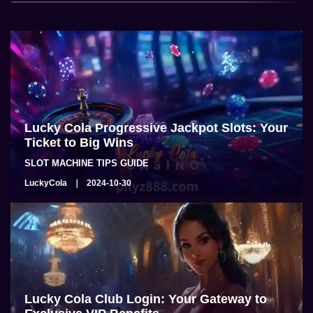
admin
2025-06-22
Lucky Cola Progressive Jackpot Slots: Your
Ticket to Big Wins
SLOT MACHINE TIPS GUIDE
LuckyCola
2024-10-30
Lucky Cola Club Login: Your Gateway to