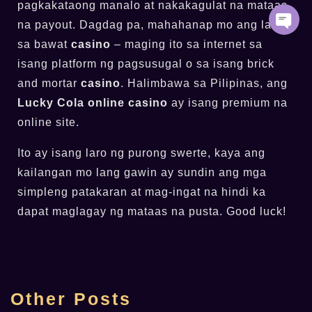
pagkakataong manalo at nakakagulat na mataas
na payout. Dagdag pa, mahahanap mo ang laro
sa bawat
casino
– maging ito sa internet sa
isang platform ng pagsusugal o sa isang brick
and mortar
casino
. Halimbawa sa Pilipinas, ang
Lucky Cola
online casino
ay isang premium na
online site.
Ito ay isang laro ng purong swerte, kaya ang
kailangan mo lang gawin ay sundin ang mga
simpleng patakaran at mag-ingat na hindi ka
dapat maglagay ng mataas na pusta. Good luck!
Top Online Casino Lucky Cola Casino sa
Pilipinas
Other Posts