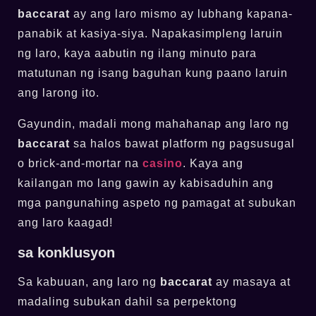
baccarat
ay ang laro mismo ay lubhang kapana-
panabik at kasiya-siya. Napakasimpleng laruin
ng laro, kaya aabutin ng ilang minuto para
matutunan ng isang baguhan kung paano laruin
ang larong ito.
Gayundin, madali mong mahahanap ang laro ng
baccarat
sa halos bawat platform ng pagsusugal
o brick-and-mortar na
casino
. Kaya ang
kailangan mo lang gawin ay kabisaduhin ang
mga pangunahing aspeto ng pamagat at subukan
ang laro kaagad!
sa konklusyon
Sa kabuuan, ang laro ng
baccarat
ay masaya at
madaling subukan dahil sa perpektong