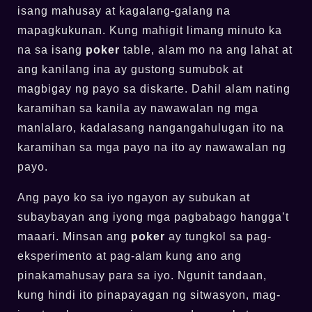
isang mahusay at kagalang-galang na
mapagkukunan. Kung mahigit limang minuto ka
na sa isang
poker
table, alam mo na ang lahat at
ang kanilang ina ay gustong sumubok at
magbigay ng payo sa diskarte. Dahil alam nating
karamihan sa kanila ay nawawalan ng mga
manlalaro, kadalasang nangangahulugan ito na
karamihan sa mga payo na ito ay nawawalan ng
payo.
Ang payo ko sa iyo ngayon ay subukan at
subaybayan ang iyong mga pagbabago hangga’t
maaari. Minsan ang
poker
ay tungkol sa pag-
eksperimento at pag-alam kung ano ang
pinakamahusay para sa iyo. Ngunit tandaan,
kung hindi ito pinapayagan ng sitwasyon, mag-