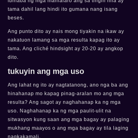
ibinaba ng mga manlalaro ang sa tingin nila ay
tama dahil lang hindi ito gumana nang isang
beses.
Ang punto dito ay nais mong tiyakin na ikaw ay
nakatuon lamang sa mga resulta kapag ito ay
tama. Ang cliché hindsight ay 20-20 ay angkop
dito.
tukuyin ang mga uso
Ang lahat ng ito ay nagtatanong, ano nga ba ang
hinahanap mo kapag pinag-aralan mo ang mga
resulta? Ang sagot ay naghahanap ka ng mga
uso. Naghahanap ka ng mga paulit-ulit na
sitwasyon kung saan ang mga bagay ay palaging
mukhang maayos o ang mga bagay ay tila laging
nagkakamali.