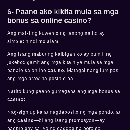
6- Paano ako kikita mula sa mga
bonus sa online casino?
Ang maikling kuwento ng tanong na ito ay
simple: hindi mo alam.
Ang isang mabuting kaibigan ko ay bumili ng
jukebox gamit ang mga kita niya mula sa mga
panalo sa online
casino
. Matagal nang lumipas
ang mga araw na posible pa.
Narito kung paano gumagana ang mga bonus sa
casino
:
Nag-sign up ka at nagdeposito ng mga pondo, at
ang
casino
—bilang isang promosyon—ay
nagbibigay sa iyo ng dagdag na pera sa