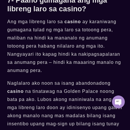
libreng laro sa casino?
Ang mga libreng laro sa
casino
ay karaniwang
gumagana tulad ng mga laro sa totoong pera,
maliban na hindi ka mananalo ng anumang
totoong pera habang nilalaro ang mga ito.
Nangyayari ito kapag hindi ka nakipagsapalaran
sa anumang pera – hindi ka maaaring manalo ng
anumang pera.
Naglalaro ako noon sa isang abandonadong
casino
na tinatawag na Golden Palace noong
bata pa ako. Lubos akong naniniwala na ang
mga libreng laro doon ay idinisenyo upang gawin
akong manalo nang mas madalas bilang isang
insentibo upang mag-sign up bilang isang tunay