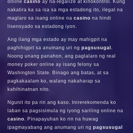
online
casino
ay na-legalize at kinokontrol. Kung
nakatira ka sa isa sa mga estadong ito, ilegal na
maglaro sa isang online na
casino
na hindi
lisensyado sa estadong iyon.
Ang ilang mga estado ay may mahigpit na
paghihigpit sa anumang uri ng
pagsusugal
.
Noong unang panahon, ang paglalaro ng real
money poker online ay isang felony sa
Washington State. Binago ang batas, at sa
pagkakaalam ko, walang nakaharap sa
kahihinatnan nito.
Ngunit ito pa rin ang kaso. Inirerekomenda ko
laban sa pagsisimula ng iyong sariling online na
casino
. Pinapayuhan ko rin na huwag
ipagmayabang ang anumang uri ng
pagsusugal