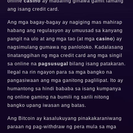
online
casino
ay madaling ginawa gamit lamang
ang isang credit card.
Ang mga bagay-bagay ay nagiging mas mahirap
habang ang regulasyon ay umuusad sa kanyang
pangit na ulo at ang mga tao (at mga
casino
) ay
nagsimulang gumawa ng panloloko. Kadalasang
tinatanggihan ng mga credit card ang mga singil
sa online na
pagsusugal
bilang isang patakaran.
Ilegal na rin ngayon para sa mga bangko na
pangasiwaan ang mga ganitong paglilipat. Ito ay
humantong sa hindi bababa sa isang kumpanya
ng online gaming na bumili ng sarili nitong
bangko upang iwasan ang batas.
Ang Bitcoin ay kasalukuyang pinakakaraniwang
paraan ng pag-withdraw ng pera mula sa mga