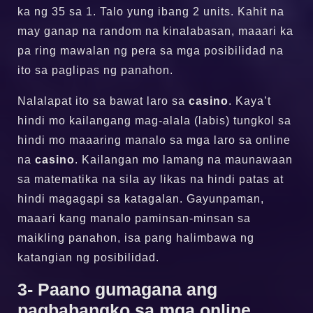
ka ng 35 sa 1. Talo yung ibang 2 units. Kahit na
may ganap na random na kinalabasan, maaari ka
pa ring mawalan ng pera sa mga posibilidad na
ito sa paglipas ng panahon.
Nalalapat ito sa bawat laro sa
casino
. Kaya’t
hindi mo kailangang mag-alala (labis) tungkol sa
hindi mo maaaring manalo sa mga laro sa online
na
casino
. Kailangan mo lamang na maunawaan
sa matematika na sila ay likas na hindi patas at
hindi magagapi sa katagalan. Gayunpaman,
maaari kang manalo paminsan-minsan sa
maikling panahon, isa pang halimbawa ng
katangian ng posibilidad.
3- Paano gumagana ang
pagbabangko sa mga online