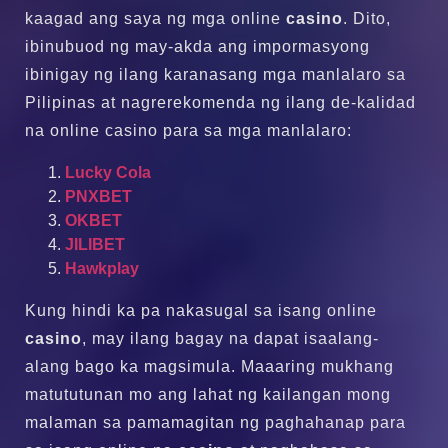
kaagad ang saya ng mga online
casino
. Dito,
ibinubuod ng may-akda ang impormasyong
ibinigay ng ilang karanasang mga manlalaro sa
Pilipinas at nagrerekomenda ng ilang de-kalidad
na online casino para sa mga manlalaro:
Lucky Cola
PNXBET
OKBET
JILIBET
Hawkplay
Kung hindi ka pa nakasugal sa isang online
casino
, may ilang bagay na dapat isaalang-
alang bago ka magsimula. Maaaring mukhang
matututunan mo ang lahat ng kailangan mong
malaman sa pamamagitan ng paghahanap para