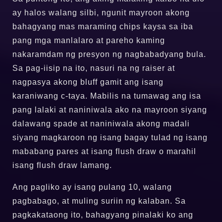
ay halos walang silbi, ngunit mayroon akong
bahagyang mas maraming chips kaysa sa iba
pang mga manlalaro at pareho kaming
nakaramdam ng presyon ng nagbabadyang bula.
Sa pag-iisip na ito, nasuri na ng raiser at
nagpasya akong bluff gamit ang isang
karaniwang c-taya. Mabilis na tumawag ang isa
pang lalaki at naniniwala ako na mayroon siyang
dalawang spade at naniniwala akong madali
siyang magkaroon ng isang bagay tulad ng isang
mababang pares at isang flush draw o marahil
isang flush draw lamang.
Ang pagliko ay isang pulang 10, walang
pagbabago, at muling suriin ng kalaban. Sa
pagkakataong ito, bahagyang pinalaki ko ang