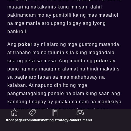
maaaring nakakainis kung minsan, dahil
pakiramdam mo ay pumipili ka ng mas masahol
na mga manlalaro upang ibigay ang iyong
bankroll.
Ang
poker
ay nilalaro ng mga gustong matanda,
at trabaho mo na talunin sila kung magdadala
sila ng pera sa mesa. Ang mundo ng
poker
ay
puno ng mga magiging alamat na hindi makatiis
sa paglalaro laban sa mas mahuhusay na
kalaban. At napuno din ito ng mga
pangmatagalang panalo na alam kung saan ang
kanilang tinapay ay pinakamainam na mantikilya
— kaya siguraduhing gumamit ng matinong
pagpili ng laro at subukang alisin ang palayok sa
front page
Promotions
betting strategy
Raiders menu
isda hangga’t maaari.