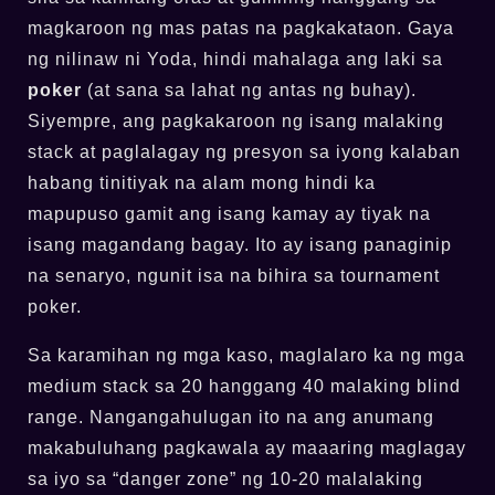
magkaroon ng mas patas na pagkakataon. Gaya
ng nilinaw ni Yoda, hindi mahalaga ang laki sa
poker
(at sana sa lahat ng antas ng buhay).
Siyempre, ang pagkakaroon ng isang malaking
stack at paglalagay ng presyon sa iyong kalaban
habang tinitiyak na alam mong hindi ka
mapupuso gamit ang isang kamay ay tiyak na
isang magandang bagay. Ito ay isang panaginip
na senaryo, ngunit isa na bihira sa tournament
poker.
Sa karamihan ng mga kaso, maglalaro ka ng mga
medium stack sa 20 hanggang 40 malaking blind
range. Nangangahulugan ito na ang anumang
makabuluhang pagkawala ay maaaring maglagay
sa iyo sa “danger zone” ng 10-20 malalaking