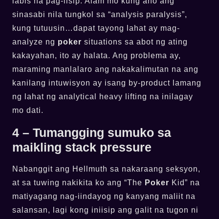
labis na pag-iisip. Alam mo kung ano ang
sinasabi nila tungkol sa “analysis paralysis”,
kung tutuusin…dapat tayong lahat ay mag-
analyze ng
poker
situations sa abot ng ating
kakayahan, ito ay halata. Ang problema ay,
maraming manlalaro ang nakakalimutan na ang
kanilang intuwisyon ay isang by-product lamang
ng lahat ng analytical heavy lifting na inilagay
mo dati.
4 – Tumangging sumuko sa
maikling stack pressure
Nabanggit ang Hellmuth sa nakaraang seksyon,
at sa tuwing nakikita ko ang “The
Poker
Kid” na
matiyagang nag-iindayog ng kanyang maliit na
salansan, lagi kong iniisip ang galit na tugon ni