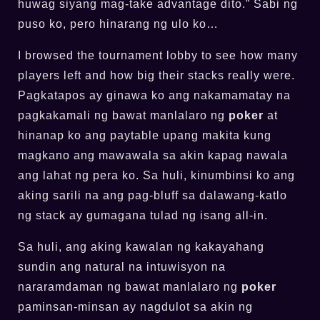
huwag siyang mag-take advantage dito.” Sabi ng
puso ko, pero hinarang ng ulo ko…
I browsed the tournament lobby to see how many
players left and how big their stacks really were.
Pagkatapos ay ginawa ko ang nakamamatay na
pagkakamali ng bawat manlalaro ng
poker
at
hinanap ko ang paytable upang makita kung
magkano ang mawawala sa akin kapag nawala
ang lahat ng pera ko. Sa huli, kinumbinsi ko ang
aking sarili na ang pag-bluff sa dalawang-katlo
ng stack ay gumagana tulad ng isang all-in.
Sa huli, ang aking kawalan ng kakayahang
sundin ang natural na intuwisyon na
nararamdaman ng bawat manlalaro ng
poker
paminsan-minsan ay nagdulot sa akin ng