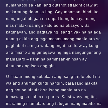
humahabol sa kanilang gutshot straight draw at
makarating doon sa ilog. Gayunpaman, hindi ito
nangangahulugan na dapat kang tumaya nang
mas malaki sa mga katulad na okasyon. Sa
katunayan, ang pagtaya ng isang tiyak na halaga
upang akitin ang mga masasamang manlalaro sa
paghabol sa mga walang ingat na draw ay kung
ano mismo ang ginagawa ng mga nangungunang
manlalaro – kahit na paminsan-minsan ay
tinutusok ng isda ang gin.
O maaari mong subukan ang isang triple bluff na
walang anuman kundi hangin, para lang makita
ang pot na itinulak sa isang manlalaro na
tumawag sa ilalim na pares. Sa sitwasyong ito,
maraming manlalaro ang tutugon nang mabilis na