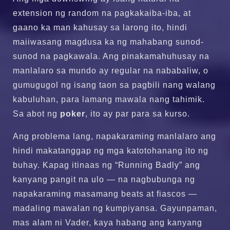
extension ng random na pagkakaiba-iba, at
gaano ka man kahusay sa larong ito, hindi
maiiwasang magdusa ka ng mahabang sunod-
sunod na pagkawala. Ang pinakamahuhusay na
manlalaro sa mundo ay regular na nababaliw, o
gumugugol ng isang taon sa pagbili nang walang
kabuluhan, para lamang mawala nang tahimik.
Sa abot ng
poker
, ito ay par para sa kurso.
Ang problema lang, napakaraming manlalaro ang
hindi makatanggap ng mga katotohanang ito ng
buhay. Kapag itinaas ng “Running Badly” ang
kanyang pangit na ulo — na nagbubunga ng
napakaraming masamang beats at fiascos —
madaling mawalan ng kumpiyansa. Gayunpaman,
mas alam ni Vader, kaya habang ang kanyang