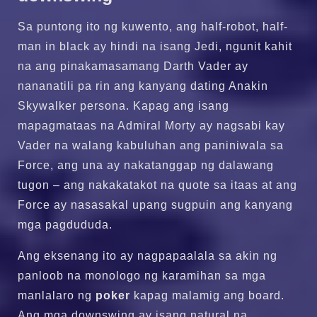
Sa puntong ito ng kuwento, ang half-robot, half-
man in black ay hindi na isang Jedi, ngunit kahit
na ang pinakamasamang Darth Vader ay
nananatili pa rin ang kanyang dating Anakin
Skywalker persona. Kapag ang isang
mapagmataas na Admiral Morty ay nagsabi kay
Vader na walang kabuluhan ang paniniwala sa
Force, ang una ay nakatanggap ng dalawang
tugon – ang nakakatakot na quote sa itaas at ang
Force ay nasasakal upang sugpuin ang kanyang
mga pagdududa.
Ang eksenang ito ay nagpapaalala sa akin ng
panloob na monologo ng karamihan sa mga
manlalaro ng
poker
kapag malamig ang board.
Ang mga downswing ay isang natural na