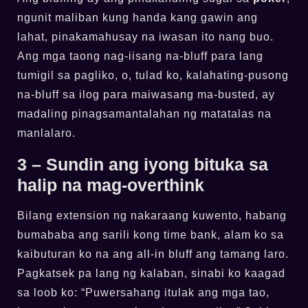
ngunit maliban kung handa kang gawin ang
lahat, pinakamahusay na iwasan ito nang buo.
Ang mga taong nag-iisang na-bluff para lang
tumigil sa pagliko, o, tulad ko, kalahating-pusong
na-bluff sa ilog para maiwasang ma-busted, ay
madaling pinagsamantalahan ng matatalas na
manlalaro.
3 – Sundin ang iyong bituka sa
halip na mag-overthink
Bilang extension ng nakaraang kuwento, habang
bumababa ang sarili kong time bank, alam ko sa
kaibuturan ko na ang all-in bluff ang tamang laro.
Pagkatsek pa lang ng kalaban, sinabi ko kaagad
sa loob ko: “Puwersahang itulak ang mga tao,