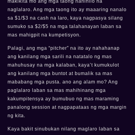
makikita mo ang mga taong nahihilo na
naglalaro. Ang mga taong ito ay maaaring nanalo
sa $1/$3 na cash na laro, kaya nagpasya silang
sumuko sa $2/$5 na mga talahanayan laban sa
mas mahigpit na kumpetisyon.
Palagi, ang mga “pitcher” na ito ay nahahanap
ang kanilang mga sarili na natatalo ng mas
mahuhusay na mga kalaban, kaya’t kumukulot
ang kanilang mga buntot at bumalik sa mas
mababang mga pusta. ano ang alam mo? Ang
paglalaro laban sa mas mahihinang mga
kakumpitensya ay bumubuo ng mas maraming
panalong session at nagpapataas ng mga margin
ng kita.
Kaya bakit sinubukan nilang maglaro laban sa