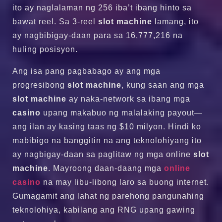
ito ay naglalaman ng 256 iba’t ibang hinto sa
bawat reel. Sa 3-reel
slot machine
lamang, ito
ay nagbibigay-daan para sa 16,777,216 na
huling posisyon.
Ang isa pang pagbabago ay ang mga
progresibong
slot machine
, kung saan ang mga
slot machine
ay naka-network sa ibang mga
casino
upang makabuo ng malalaking payout—
ang ilan ay kasing taas ng $10 milyon. Hindi ko
mabibigo na banggitin na ang teknolohiyang ito
ay nagbigay-daan sa paglitaw ng mga online
slot
machine
. Mayroong daan-daang mga
online
casino
na may libu-libong laro sa buong internet.
Gumagamit ang lahat ng parehong pangunahing
teknolohiya, kabilang ang RNG upang gawing