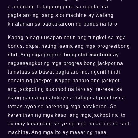
o anumang halaga ng pera sa regular na
paglalaro ng isang slot machine ay walang
kinalaman sa pagkakaroon ng bonus na laro.
Kapag pinag-uusapan natin ang tungkol sa mga
bonus, dapat nating isama ang mga progresibong
slot
. Ang mga progresibong
slot machine
ay
nagsasangkot ng mga progresibong jackpot na
tumataas sa bawat paglalaro mo, ngunit hindi
nanalo ng jackpot. Kapag nanalo ang jackpot,
ang jackpot ng susunod na laro ay ire-reset sa
isang paunang natukoy na halaga at patuloy na
tataas ayon sa parehong mga patakaran. Sa
karamihan ng mga kaso, ang mga jackpot na ito
ay may kasamang serye ng mga naka-link na slot
machine. Ang mga ito ay maaaring nasa