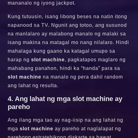
mananalo ng iyong jackpot.
Kung tutuusin, isang libong beses na natin itong
napanood sa TV. Ngunit ang totoo, ang susunod
na manlalaro ay malabong manalo ng malaki sa
isang makina na matagal mo nang nilalaro. Hindi
mahalaga kung gaano ka katagal umupo sa
harap ng
slot machine
, pagkatapos maglaro ng
mahabang panahon, hindi ka “handa” para sa
slot machine
na manalo ng pera dahil random
ang lahat ng resulta.
4. Ang lahat ng mga slot machine ay
pareho
Ang ilang mga tao ay nag-iisip na ang lahat ng
mga
slot machine
ay pareho at naglalapat ng
parehong estratehikong diskarte sa bawat