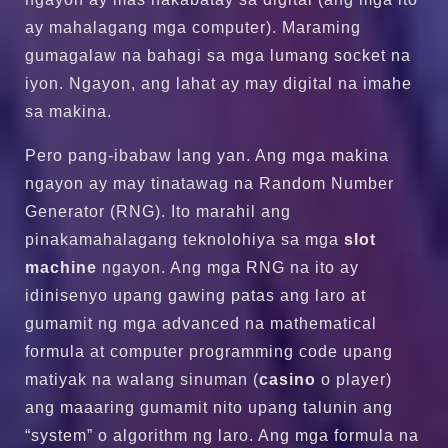
ay mahalagang mga computer). Maraming
gumagalaw na bahagi sa mga lumang socket na
iyon. Ngayon, ang lahat ay may digital na imahe
sa makina.
Pero pang-ibabaw lang yan. Ang mga makina
ngayon ay may tinatawag na Random Number
Generator (RNG). Ito marahil ang
pinakamahalagang teknolohiya sa mga
slot
machine
ngayon. Ang mga RNG na ito ay
idinisenyo upang gawing patas ang laro at
gumamit ng mga advanced na mathematical
formula at computer programming code upang
matiyak na walang sinuman (
casino
o player)
ang maaaring gumamit nito upang talunin ang
“system” o algorithm ng laro. Ang mga formula na