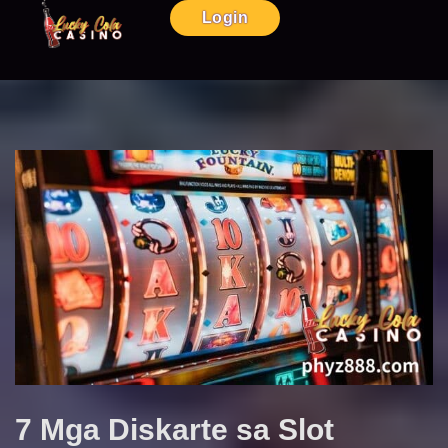
Login
7 Mga Diskarte sa Slot