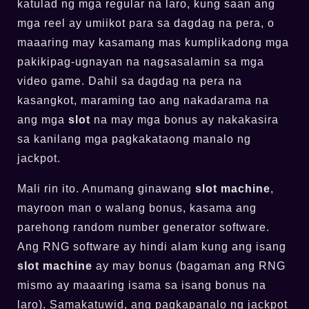
katulad ng mga regular na laro, kung saan ang
mga reel ay umiikot para sa dagdag na pera, o
maaaring may kasamang mas kumplikadong mga
pakikipag-ugnayan na nagsasalamin sa mga
video game. Dahil sa dagdag na pera na
kasangkot, maraming tao ang nakadarama na
ang mga
slot
na may mga bonus ay nakakasira
sa kanilang mga pagkakataong manalo ng
jackpot.
Mali rin ito. Anumang ginawang
slot machine
,
mayroon man o walang bonus, kasama ang
parehong random number generator software.
Ang RNG software ay hindi alam kung ang isang
slot machine
ay may bonus (bagaman ang RNG
mismo ay maaaring isama sa isang bonus na
laro). Samakatuwid, ang pagkapanalo ng jackpot