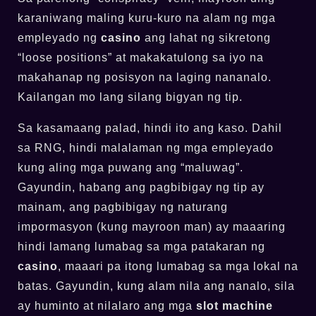
karaniwang maling kuru-kuro na alam ng mga
empleyado ng
casino
ang lahat ng sikretong
“loose positions” at makakatulong sa iyo na
makahanap ng posisyon na laging nananalo.
Kailangan mo lang silang bigyan ng tip.
Sa kasamaang palad, hindi ito ang kaso. Dahil
sa RNG, hindi malalaman ng mga empleyado
kung aling mga puwang ang “maluwag”.
Gayundin, habang ang pagbibigay ng tip ay
mainam, ang pagbibigay ng naturang
impormasyon (kung mayroon man) ay maaaring
hindi lamang lumabag sa mga patakaran ng
casino
, maaari pa itong lumabag sa mga lokal na
batas. Gayundin, kung alam nila ang nanalo, sila
ay huminto at nilalaro ang mga
slot machine