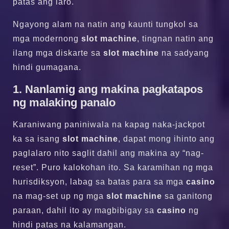
patas ang laro.
Ngayong alam na natin ang kaunti tungkol sa
mga modernong
slot machine
, tingnan natin ang
ilang mga diskarte sa
slot machine
na sadyang
hindi gumagana.
1. Nanlamig ang makina pagkatapos
ng malaking panalo
Karaniwang paniniwala na kapag naka-jackpot
ka sa isang
slot machine
, dapat mong ihinto ang
paglalaro nito saglit dahil ang makina ay “nag-
reset”. Puro kalokohan ito. Sa karamihan ng mga
hurisdiksyon, labag sa batas para sa mga
casino
na mag-set up ng mga
slot machine
sa ganitong
paraan, dahil ito ay magbibigay sa
casino
ng
hindi patas na kalamangan.