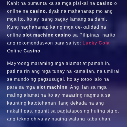
Kahit na pumunta ka sa mga pisikal na
casino
o
online na
casino
, tiyak na mahahanap mo ang
mga ito. Ito ay isang bagay lamang sa dami.
Kung naghahanap ka ng mga de-kalidad na
online
slot machine
casino
sa Pilipinas, narito
ang rekomendasyon para sa iyo:
Lucky Cola
Online
Casino
.
Mayroong maraming mga alamat at pamahiin,
pati na rin ang mga tunay na kamalian, na umiiral
sa mundo ng pagsusugal. Ito ay totoo lalo na
para sa mga
slot machine
. Ang ilan sa mga
maling alamat na ito ay maaaring nagmula sa
kaunting katotohanan ilang dekada na ang
nakalilipas, ngunit sa pagtatapos ng huling siglo,
ang teknolohiya ay naging walang kabuluhan.