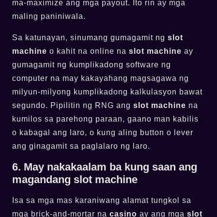
ma-maximize ang mga payout. Ito rin ay mga
maling paniniwala.
Sa katunayan, sinumang gumagamit ng
slot
machine
o kahit na online na
slot machine
ay
gumagamit ng kumplikadong software ng
computer na may kakayahang magsagawa ng
milyun-milyong kumplikadong kalkulasyon bawat
segundo. Pipilitin ng RNG ang
slot machine
na
kumilos sa parehong paraan, gaano man kabilis
o kabagal ang laro, o kung aling button o lever
ang ginagamit sa paglalaro ng laro.
6. May nakakaalam ba kung saan ang
magandang slot machine
Isa sa mga mas karaniwang alamat tungkol sa
mga brick-and-mortar na
casino
ay ang mga
slot