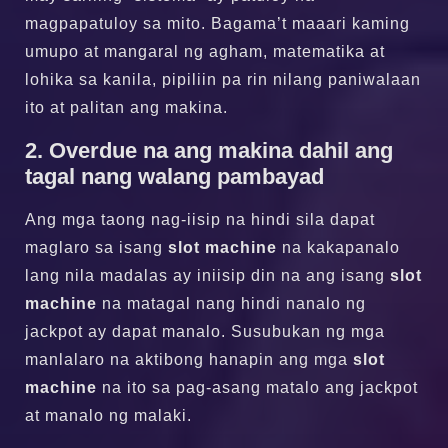
magpapatuloy sa mito. Bagama’t maaari kaming
umupo at mangaral ng agham, matematika at
lohika sa kanila, pipiliin pa rin nilang paniwalaan
ito at palitan ang makina.
2. Overdue na ang makina dahil ang
tagal nang walang pambayad
Ang mga taong nag-iisip na hindi sila dapat
maglaro sa isang
slot machine
na kakapanalo
lang nila madalas ay iniisip din na ang isang
slot
machine
na matagal nang hindi nanalo ng
jackpot ay dapat manalo. Susubukan ng mga
manlalaro na aktibong hanapin ang mga
slot
machine
na ito sa pag-asang matalo ang jackpot
at manalo ng malaki.