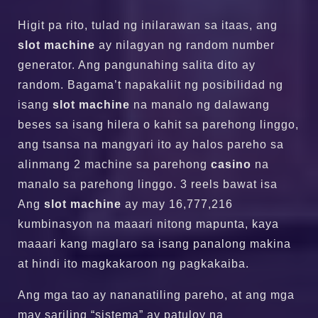
Higit pa rito, tulad ng inilarawan sa itaas, ang
slot machine
ay nilagyan ng random number
generator. Ang pangunahing salita dito ay
random. Bagama’t napakaliit ng posibilidad ng
isang
slot machine
na manalo ng dalawang
beses sa isang hilera o kahit sa parehong linggo,
ang tsansa na mangyari ito ay halos pareho sa
alinmang 2 machine sa parehong
casino
na
manalo sa parehong linggo. 3 reels bawat isa
Ang
slot machine
ay may 16,777,216
kumbinasyon na maaari nitong mapunta, kaya
maaari kang maglaro sa isang panalong makina
at hindi ito magkakaroon ng pagkakaiba.
Ang mga tao ay nananatiling pareho, at ang mga
may sariling “sistema” ay patuloy na