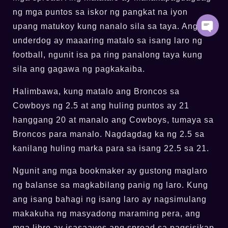
ng mga puntos sa iskor ng pangkat na iyon
upang matukoy kung nanalo sila sa taya. Ang
underdog ay maaaring matalo sa isang laro ng
football, ngunit isa pa ring panalong taya kung
sila ang gagawa ng pagkakaiba.
Halimbawa, kung matalo ang Broncos sa
Cowboys ng 2.5 at ang huling puntos ay 21
hanggang 20 at manalo ang Cowboys, tumaya sa
Broncos para manalo. Nagdagdag ka ng 2.5 sa
kanilang huling marka para sa isang 22.5 sa 21.
Ngunit ang mga bookmaker ay gustong maglaro
ng balanse sa magkabilang panig ng laro. Kung
ang isang bahagi ng isang laro ay nagsimulang
makakuha ng masyadong maraming pera, ang
mga libro ay isasaayos ang spread sa pagsisikap