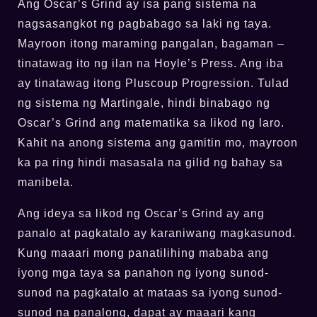
Ang Oscar’s Grind ay isa pang sistema na
nagsasangkot ng pagbabago sa laki ng taya.
Mayroon itong maraming pangalan, bagaman –
tinatawag ito ng ilan na Hoyle’s Press. Ang iba
ay tinatawag itong Pluscoup Progression. Tulad
ng sistema ng Martingale, hindi binabago ng
Oscar’s Grind ang matematika sa likod ng laro.
Kahit na anong sistema ang gamitin mo, mayroon
ka pa ring hindi masasala na gilid ng bahay sa
manibela.
Ang ideya sa likod ng Oscar’s Grind ay ang
panalo at pagkatalo ay karaniwang magkasunod.
Kung maaari mong panatilihing mababa ang
iyong mga taya sa panahon ng iyong sunod-
sunod na pagkatalo at mataas sa iyong sunod-
sunod na panalong, dapat ay maaari kang