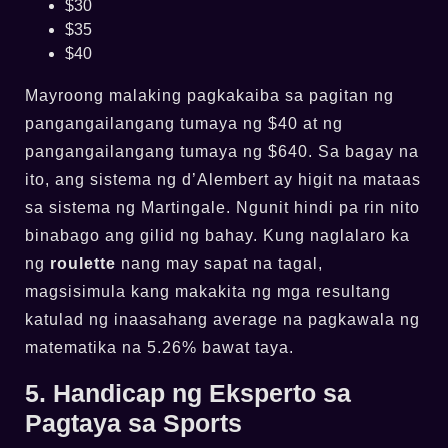
$30
$35
$40
Mayroong malaking pagkakaiba sa pagitan ng
pangangailangang tumaya ng $40 at ng
pangangailangang tumaya ng $640. Sa bagay na
ito, ang sistema ng d’Alembert ay higit na mataas
sa sistema ng Martingale. Ngunit hindi pa rin nito
binabago ang gilid ng bahay. Kung naglalaro ka
ng
roulette
nang may sapat na tagal,
magsisimula kang makakita ng mga resultang
katulad ng inaasahang average na pagkawala ng
matematika na 5.26% bawat taya.
5. Handicap ng Eksperto sa
Pagtaya sa Sports