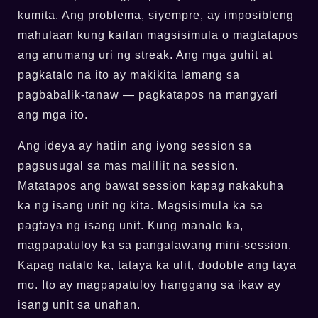
kumita. Ang problema, siyempre, ay imposibleng
mahulaan kung kailan magsisimula o magtatapos
ang anumang uri ng streak. Ang mga guhit at
pagkatalo na ito ay makikita lamang sa
pagbabalik-tanaw — pagkatapos na mangyari
ang mga ito.
Ang ideya ay hatiin ang iyong session sa
pagsusugal sa mas maliliit na session.
Matatapos ang bawat session kapag nakakuha
ka ng isang unit ng kita. Magsisimula ka sa
pagtaya ng isang unit. Kung manalo ka,
magpapatuloy ka sa pangalawang mini-session.
Kapag natalo ka, tataya ka ulit, dodoble ang taya
mo. Ito ay magpapatuloy hanggang sa ikaw ay
isang unit sa unahan.