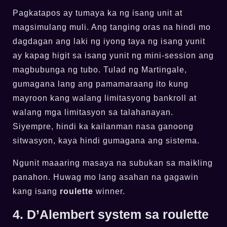
Pagkatapos ay tumaya ka ng isang unit at
magsimulang muli. Ang tanging oras na hindi mo
dagdagan ang laki ng iyong taya ng isang yunit
ay kapag higit sa isang yunit ng mini-session ang
magbubunga ng tubo. Tulad ng Martingale,
gumagana lang ang pamamaraang ito kung
mayroon kang walang limitasyong bankroll at
walang mga limitasyon sa talahanayan.
Siyempre, hindi ka kailanman nasa ganoong
sitwasyon, kaya hindi gumagana ang sistema.
Ngunit maaaring masaya na subukan sa maikling
panahon. Huwag mo lang asahan na gagawin
kang isang
roulette
winner.
4. D’Alembert system sa roulette