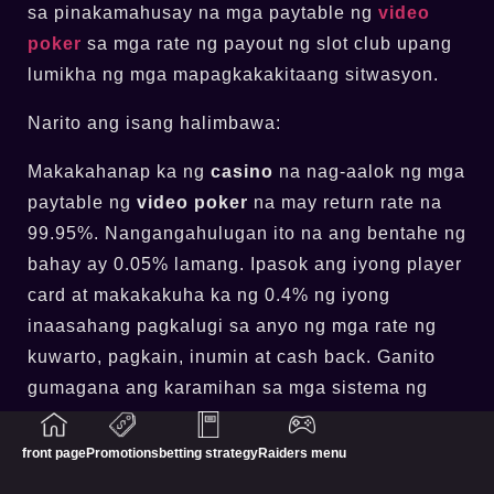
sa pinakamahusay na mga paytable ng
video
poker
sa mga rate ng payout ng slot club upang
lumikha ng mga mapagkakakitaang sitwasyon.
Narito ang isang halimbawa:
Makakahanap ka ng
casino
na nag-aalok ng mga
paytable ng
video poker
na may return rate na
99.95%. Nangangahulugan ito na ang bentahe ng
bahay ay 0.05% lamang. Ipasok ang iyong player
card at makakakuha ka ng 0.4% ng iyong
inaasahang pagkalugi sa anyo ng mga rate ng
kuwarto, pagkain, inumin at cash back. Ganito
gumagana ang karamihan sa mga sistema ng
kompensasyon. Mayroon ka na ngayong 0.35%
na edge sa
casino
.
front page
Promotions
betting strategy
Raiders menu