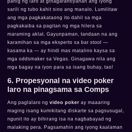
panig ng laro at ginagarantiyahan ang iyong
sarili ng tubo kahit sino ang manalo. Lumilitaw
ang mga pagkakataong ito dahil sa mga
pagkakaiba sa pagitan ng mga hilera sa
maraming aklat. Gayunpaman, tandaan na ang
karamihan sa mga eksperto sa bar stool —
kasama ka — ay hindi mas matalino kaysa sa
mga oddsmaker sa Vegas. Ginagawa nila ang
mga bagay na iyon para sa isang buhay, tao!
6. Propesyonal na video poker
laro na pinagsama sa Comps
Ang paglalaro ng
video poker
ay maaaring
maging isang kumikitang diskarte sa pagsusugal,
ngunit ito ay bihirang isa na nagbabayad ng
malaking pera. Pagsamahin ang iyong kaalaman