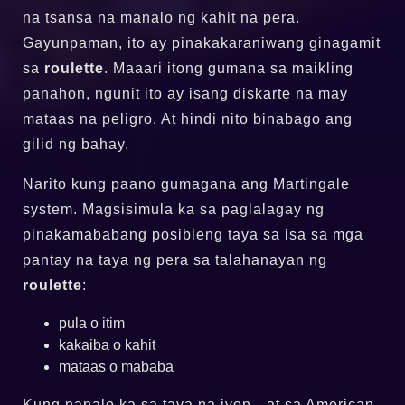
na tsansa na manalo ng kahit na pera.
Gayunpaman, ito ay pinakakaraniwang ginagamit
sa
roulette
. Maaari itong gumana sa maikling
panahon, ngunit ito ay isang diskarte na may
mataas na peligro. At hindi nito binabago ang
gilid ng bahay.
Narito kung paano gumagana ang Martingale
system. Magsisimula ka sa paglalagay ng
pinakamababang posibleng taya sa isa sa mga
pantay na taya ng pera sa talahanayan ng
roulette
:
pula o itim
kakaiba o kahit
mataas o mababa
Kung nanalo ka sa taya na iyon—at sa American