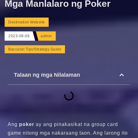
Mga Manlalaro ng Poker
Destination Website
2023-09-06
admin
Baccarat Tips/Strategy Guide
Talaan ng mga Nilalaman
Ang
poker
ay ang pinakasikat na group card
game nitong mga nakaraang taon. Ang larong ito