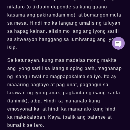
nilalaro (o tiklupin depende sa kung gaano
kasama ang pakiramdam mo), at bumangon mula
sa mesa. Hindi mo kailangang umalis ng tuluyan
sa hapag kainan, alisin mo lang ang iyong sarili
sa sitwasyon hanggang sa lumiwanag ang iyong
isip.
Sa katunayan, kung mas madalas mong makita
ang iyong sarili sa isang sloping path, maghanap
ng isang ritwal na magpapakalma sa iyo. Ito ay
maaaring pagtayo at pag-unat, pagtingin sa
larawan ng iyong anak, pagkanta ng isang kanta
(tahimik), atbp. Hindi ka mananalo kung
emosyonal ka, at hindi ka mananalo kung hindi
ka makakalaban. Kaya, ibalik ang balanse at
bumalik sa laro.