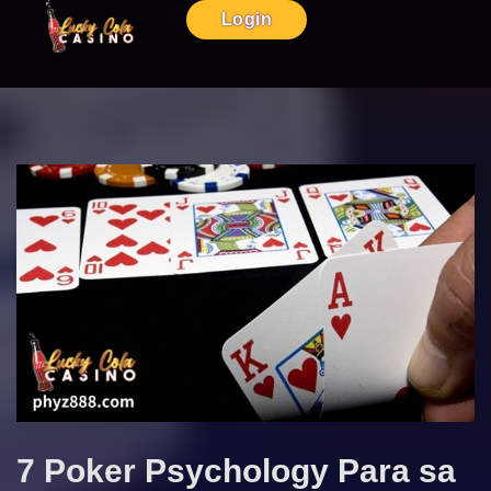
Login
7 Poker Psychology Para sa