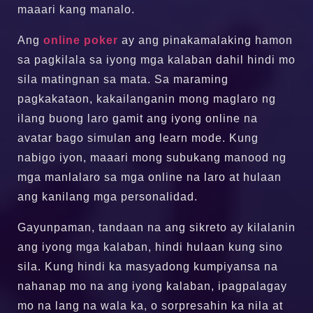
maaari kang manalo.
Ang
online poker
ay ang pinakamalaking hamon
sa pagkilala sa iyong mga kalaban dahil hindi mo
sila matingnan sa mata. Sa maraming
pagkakataon, kakailanganin mong maglaro ng
ilang buong laro gamit ang iyong online na
avatar bago simulan ang learn mode. Kung
nabigo iyon, maaari mong subukang manood ng
mga manlalaro sa mga online na laro at hulaan
ang kanilang mga personalidad.
Gayunpaman, tandaan na ang sikreto ay kilalanin
ang iyong mga kalaban, hindi hulaan kung sino
sila. Kung hindi ka masyadong kumpiyansa na
nahanap mo na ang iyong kalaban, ipagpalagay
mo na lang na wala ka, o sorpresahin ka nila at