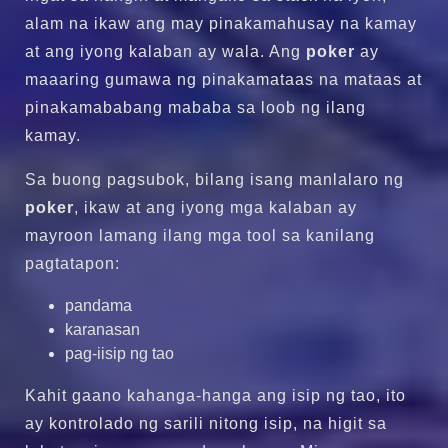
alam na ikaw ang may pinakamahusay na kamay
at ang iyong kalaban ay wala. Ang
poker
ay
maaaring gumawa ng pinakamataas na mataas at
pinakamababang mababa sa loob ng ilang
kamay.
Sa buong pagsubok, bilang isang manlalaro ng
poker
, ikaw at ang iyong mga kalaban ay
mayroon lamang ilang mga tool sa kanilang
pagtatapon:
pandama
karanasan
pag-iisip ng tao
Kahit gaano kahanga-hanga ang isip ng tao, ito
ay kontrolado ng sarili nitong isip, na higit sa