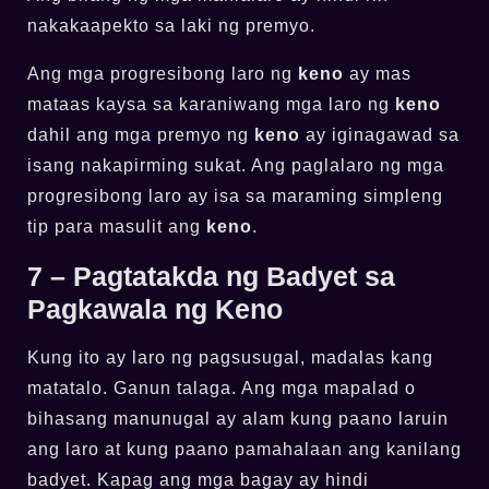
nakakaapekto sa laki ng premyo.
Ang mga progresibong laro ng
keno
ay mas
mataas kaysa sa karaniwang mga laro ng
keno
dahil ang mga premyo ng
keno
ay iginagawad sa
isang nakapirming sukat. Ang paglalaro ng mga
progresibong laro ay isa sa maraming simpleng
tip para masulit ang
keno
.
7 – Pagtatakda ng Badyet sa
Pagkawala ng Keno
Kung ito ay laro ng pagsusugal, madalas kang
matatalo. Ganun talaga. Ang mga mapalad o
bihasang manunugal ay alam kung paano laruin
ang laro at kung paano pamahalaan ang kanilang
badyet. Kapag ang mga bagay ay hindi