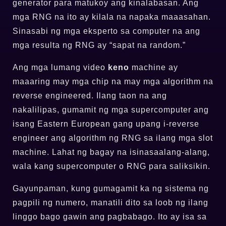
generator para matukoy ang kinalabasan. Ang
mga RNG na ito ay kilala na napaka maaasahan.
Sinasabi ng mga eksperto sa computer na ang
mga resulta ng RNG ay “sapat na random.”
Ang mga lumang video
keno
machine ay
maaaring may mga chip na may mga algorithm na
reverse engineered. Ilang taon na ang
nakalilipas, gumamit ng mga supercomputer ang
isang Eastern European gang upang i-reverse
engineer ang algorithm ng RNG sa ilang mga slot
machine. Lahat ng bagay na isinasaalang-alang,
wala kang supercomputer o RNG para saliksikin.
Gayunpaman, kung gumagamit ka ng sistema ng
pagpili ng numero, manatili dito sa loob ng ilang
linggo bago gawin ang pagbabago. Ito ay isa sa