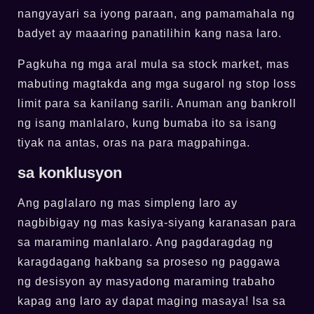
nangyayari sa iyong paraan, ang pamamahala ng
badyet ay maaaring panatilihin kang nasa laro.
Pagkuha ng mga aral mula sa stock market, mas
mabuting magtakda ang mga sugarol ng stop loss
limit para sa kanilang sarili. Anuman ang bankroll
ng isang manlalaro, kung bumaba ito sa isang
tiyak na antas, oras na para magpahinga.
sa konklusyon
Ang paglalaro ng mas simpleng laro ay
nagbibigay ng mas kasiya-siyang karanasan para
sa maraming manlalaro. Ang pagdaragdag ng
karagdagang hakbang sa proseso ng paggawa
ng desisyon ay masyadong maraming trabaho
kapag ang laro ay dapat maging masaya! Isa sa