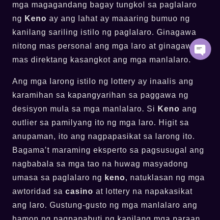
mga magagandang bagay tungkol sa paglalaro
ng
Keno
ay ang lahat ay maaaring bumuo ng
kanilang sariling istilo ng paglalaro. Ginagawa
nitong mas personal ang mga laro at ginagawang
mas direktang kasangkot ang mga manlalaro.
Ang mga larong istilo ng lottery ay inaalis ang
karamihan sa kapangyarihan sa paggawa ng
desisyon mula sa mga manlalaro. Si
Keno
ang
outlier sa pamilyang ito ng mga laro. Higit sa
anupaman, ito ang nagpapasikat sa larong ito.
Bagama’t maraming eksperto sa pagsusugal ang
nagbabala sa mga tao na huwag masyadong
umasa sa paglalaro ng
keno
, natuklasan ng mga
awtoridad sa
casino
at lottery na napakasikat
ang laro. Gustung-gusto ng mga manlalaro ang
hamon ng pagpapabuti ng kanilang mga paraan