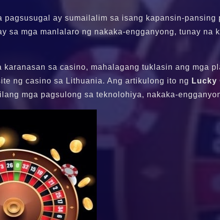
a pagsusugal ay sumailalim sa isang kapansin-pansin
ay sa mga manlalaro ng nakaka-engganyong, tunay na 
karanasan sa casino, mahalagang tuklasin ang mga pl
te ng casino sa Lithuania. Ang artikulong ito ng
Lucky 
nilang mga pagsulong sa teknolohiya, nakaka-engganyo