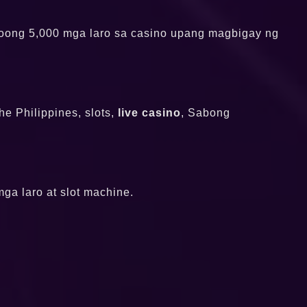
ong 5,000 mga laro sa casino upang magbigay ng
he Philippines, slots,
live casino
, Sabong
mga laro at slot machine.