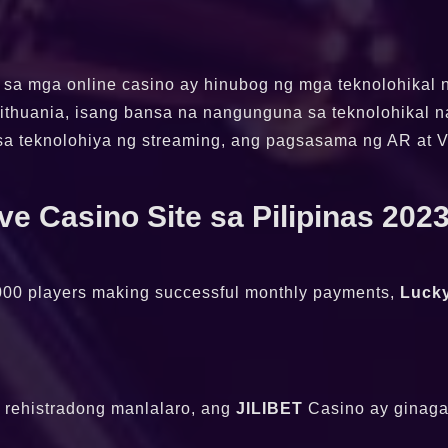
sa mga online casino ay hinubog ng mga teknolohikal
ithuania, isang bansa na nangunguna sa teknolohikal 
sa teknolohiya ng streaming, ang pagsasama ng AR at V
e Casino Site sa Pilipinas 202
,000 players making successful monthly payments,
Lucky
 rehistradong manlalaro, ang
JILIBET
Casino ay ginaga