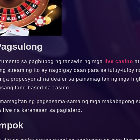
 Pagsulong
strumento sa paghubog ng tanawin ng mga
live casino
at
ng streaming ito ay nagbigay daan para sa tuluy-tuloy 
mga propesyonal na dealer sa pamamagitan ng mga high-d
 isang land-based na casino.
pamamagitan ng pagsasama-sama ng mga makabagong sof
na
live
na karanasan sa paglalaro.
ampok