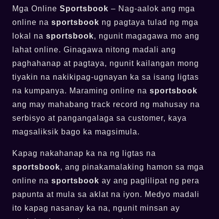
Mga Online
Sportsbook
– Nag-aalok ang mga
online na
sportsbook
ng pagtaya tulad ng mga
lokal na
sportsbook
, ngunit magagawa mo ang
lahat online. Ginagawa nitong madali ang
paghahanap at pagtaya, ngunit kailangan mong
tiyakin na nakikipag-ugnayan ka sa isang ligtas
na kumpanya. Maraming online na
sportsbook
ang may mahabang track record ng mahusay na
serbisyo at pangangalaga sa customer, kaya
magsaliksik bago ka magsimula.
Kapag nakahanap ka na ng ligtas na
sportsbook
, ang pinakamalaking hamon sa mga
online na
sportsbook
ay ang paglilipat ng pera
papunta at mula sa aklat na iyon. Medyo madali
ito kapag nasanay ka na, ngunit minsan ay