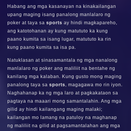
Habang ang mga kasanayan na kinakailangan
upang maging isang panalong manlalaro ng
poker at taya sa
sports
ay hindi magkapareho,
ang katotohanan ay kung matututo ka kung
paano kumita sa isang lugar, matututo ka rin
kung paano kumita sa isa pa.
Natuklasan at sinasamantala ng mga nanalong
manlalaro ng poker ang maliliit na bentahe ng
kanilang mga kalaban. Kung gusto mong maging
panalong taya sa
sports
, magagawa mo rin iyon.
Naghahanap ka ng mga laro at pagkakataon sa
pagtaya na maaari mong samantalahin. Ang mga
gilid ay hindi kailangang maging malaki;
kailangan mo lamang na patuloy na maghanap
ng maliliit na gilid at pagsamantalahan ang mga