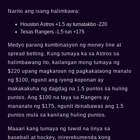
Narito ang isang halimbawa:
Houston Astros +1.5 ay tumatakbo -220
Texas Rangers -1.5 run +175
Medyo parang kumbinasyon ng money line at
spread betting. Kung tumaya ka sa Astros sa
halimbawang ito, kailangan mong tumaya ng
$220 upang magkaroon ng pagkakataong manalo
ng $100, ngunit ang iyong koponan ay
makakakuha ng dagdag na 1.5 puntos sa huling
puntos. Ang $100 na taya sa Rangers ay
mananalo ng $175, ngunit ibinabawas ang 1.5
puntos mula sa kanilang huling puntos.
Maaari kang tumaya ng tuwid na linya sa
baseball at hockey, inirerekumenda kong