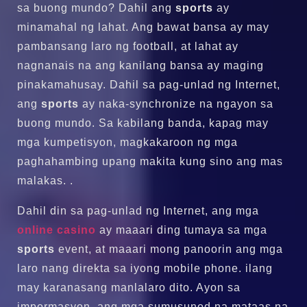
sa buong mundo? Dahil ang
sports
ay
minamahal ng lahat. Ang bawat bansa ay may
pambansang laro ng football, at lahat ay
nagnanais na ang kanilang bansa ay maging
pinakamahusay. Dahil sa pag-unlad ng Internet,
ang
sports
ay naka-synchronize na ngayon sa
buong mundo. Sa kabilang banda, kapag may
mga kumpetisyon, magkakaroon ng mga
paghahambing upang makita kung sino ang mas
malakas. .
Dahil din sa pag-unlad ng Internet, ang mga
online casino
ay maaari ding tumaya sa mga
sports
event, at maaari mong panoorin ang mga
laro nang direkta sa iyong mobile phone. ilang
may karanasang manlalaro dito. Ayon sa
impormasyon, ang mga sumusunod na mataas na