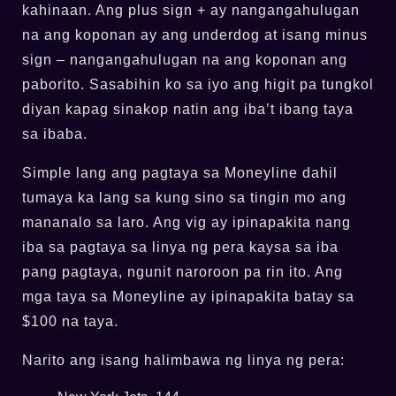
kahinaan. Ang plus sign + ay nangangahulugan
na ang koponan ay ang underdog at isang minus
sign – nangangahulugan na ang koponan ang
paborito. Sasabihin ko sa iyo ang higit pa tungkol
diyan kapag sinakop natin ang iba’t ibang taya
sa ibaba.
Simple lang ang pagtaya sa Moneyline dahil
tumaya ka lang sa kung sino sa tingin mo ang
mananalo sa laro. Ang vig ay ipinapakita nang
iba sa pagtaya sa linya ng pera kaysa sa iba
pang pagtaya, ngunit naroroon pa rin ito. Ang
mga taya sa Moneyline ay ipinapakita batay sa
$100 na taya.
Narito ang isang halimbawa ng linya ng pera: