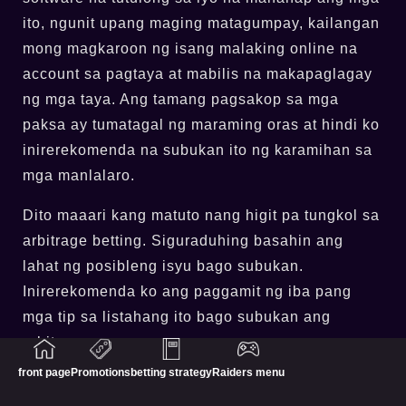
ito, ngunit upang maging matagumpay, kailangan
mong magkaroon ng isang malaking online na
account sa pagtaya at mabilis na makapaglagay
ng mga taya. Ang tamang pagsakop sa mga
paksa ay tumatagal ng maraming oras at hindi ko
inirerekomenda na subukan ito ng karamihan sa
mga manlalaro.
Dito maaari kang matuto nang higit pa tungkol sa
arbitrage betting. Siguraduhing basahin ang
lahat ng posibleng isyu bago subukan.
Inirerekomenda ko ang paggamit ng iba pang
mga tip sa listahang ito bago subukan ang
arbitrage.
front page
Promotions
betting strategy
Raiders menu
daluyan