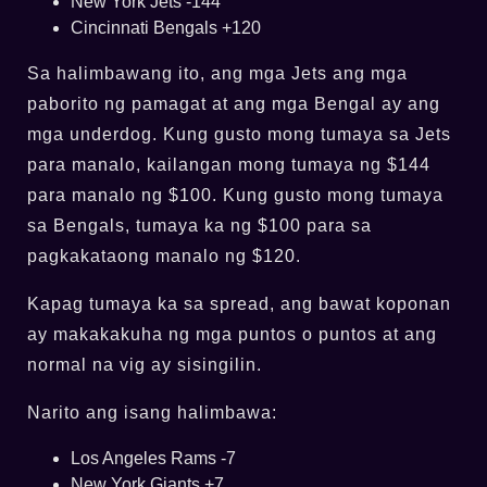
New York Jets -144
Cincinnati Bengals +120
Sa halimbawang ito, ang mga Jets ang mga
paborito ng pamagat at ang mga Bengal ay ang
mga underdog. Kung gusto mong tumaya sa Jets
para manalo, kailangan mong tumaya ng $144
para manalo ng $100. Kung gusto mong tumaya
sa Bengals, tumaya ka ng $100 para sa
pagkakataong manalo ng $120.
Kapag tumaya ka sa spread, ang bawat koponan
ay makakakuha ng mga puntos o puntos at ang
normal na vig ay sisingilin.
Narito ang isang halimbawa:
Los Angeles Rams -7
New York Giants +7