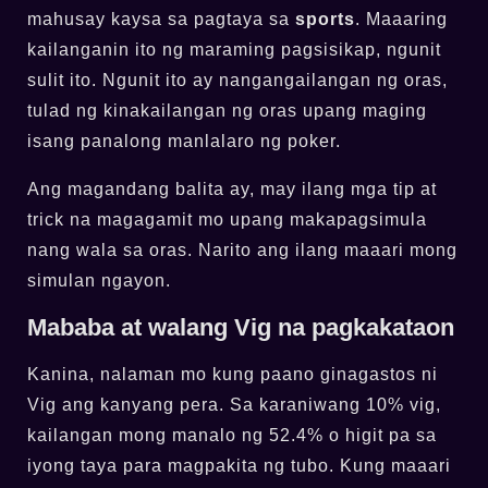
mahusay kaysa sa pagtaya sa
sports
. Maaaring
kailanganin ito ng maraming pagsisikap, ngunit
sulit ito. Ngunit ito ay nangangailangan ng oras,
tulad ng kinakailangan ng oras upang maging
isang panalong manlalaro ng poker.
Ang magandang balita ay, may ilang mga tip at
trick na magagamit mo upang makapagsimula
nang wala sa oras. Narito ang ilang maaari mong
simulan ngayon.
Mababa at walang Vig na pagkakataon
Kanina, nalaman mo kung paano ginagastos ni
Vig ang kanyang pera. Sa karaniwang 10% vig,
kailangan mong manalo ng 52.4% o higit pa sa
iyong taya para magpakita ng tubo. Kung maaari