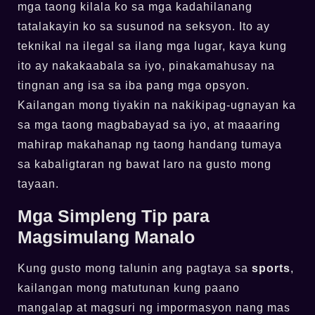
mga taong kilala ko sa mga kadahilanang
tatalakayin ko sa susunod na seksyon. Ito ay
teknikal na ilegal sa ilang mga lugar, kaya kung
ito ay nakakaabala sa iyo, pinakamahusay na
tingnan ang isa sa iba pang mga opsyon.
Kailangan mong tiyakin na nakikipag-ugnayan ka
sa mga taong magbabayad sa iyo, at maaaring
mahirap makahanap ng taong handang tumaya
sa kabaligtaran ng bawat laro na gusto mong
tayaan.
Mga Simpleng Tip para
Magsimulang Manalo
Kung gusto mong talunin ang pagtaya sa
sports
,
kailangan mong matutunan kung paano
mangalap at magsuri ng impormasyon nang mas