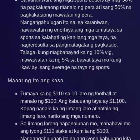
na pagkakataong manalo ng pera at isang 50% na
pagkakataong mawalan ng pera.
Nangangahulugan ito na, sa karaniwan,
nawawalan ng enerhiya ang mga tumataya sa
sports sa kalahati ng kanilang mga taya, na
nagreresulta sa pangmatagalang pagkatalo.
Talaga, kung magbabayad ka ng 10% vig,
mawawalan ka ng 5% sa bawat taya mo kung
ikaw ay isang average na taya ng sports.
Maaaring ito ang kaso.
Tumaya ka ng $110 sa 10 laro ng football at
manalo ng $100. Ang kabuuang taya ay $1,100.
Kapag nanalo ka ng limang laro at natalo ng
limang laro, narito ang mga numero.
Sa limang larong napanalunan mo, mababawi mo
ang iyong $110 stake at kumita ng $100.
Nangangahulugan ito na ang iyong kabuuang kita