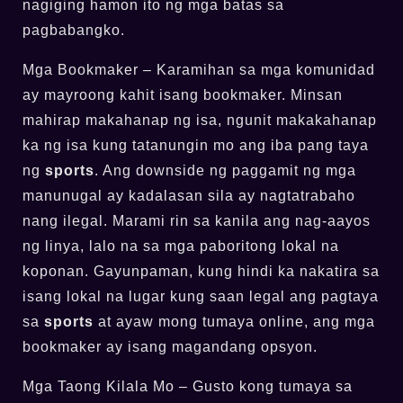
nagiging hamon ito ng mga batas sa
pagbabangko.
Mga Bookmaker – Karamihan sa mga komunidad
ay mayroong kahit isang bookmaker. Minsan
mahirap makahanap ng isa, ngunit makakahanap
ka ng isa kung tatanungin mo ang iba pang taya
ng
sports
. Ang downside ng paggamit ng mga
manunugal ay kadalasan sila ay nagtatrabaho
nang ilegal. Marami rin sa kanila ang nag-aayos
ng linya, lalo na sa mga paboritong lokal na
koponan. Gayunpaman, kung hindi ka nakatira sa
isang lokal na lugar kung saan legal ang pagtaya
sa
sports
at ayaw mong tumaya online, ang mga
bookmaker ay isang magandang opsyon.
Mga Taong Kilala Mo – Gusto kong tumaya sa