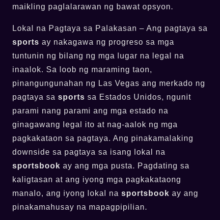
maikling paglalarawan ng bawat opsyon.
Lokal na Pagtaya sa Palakasan – Ang pagtaya sa
sports
ay nakagawa ng progreso sa mga
tuntunin ng bilang ng mga lugar na legal na
inaalok. Sa loob ng maraming taon,
pinangungunahan ng Las Vegas ang merkado ng
pagtaya sa
sports
sa Estados Unidos, ngunit
parami nang parami ang mga estado na
ginagawang legal ito at nag-aalok ng mga
pagkakataon sa pagtaya. Ang pinakamalaking
downside sa pagtaya sa isang lokal na
sportsbook
ay ang mga pusta. Pagdating sa
kaligtasan at ang iyong mga pagkakataong
manalo, ang iyong lokal na
sportsbook
ay ang
pinakamahusay na mapagpipilian.