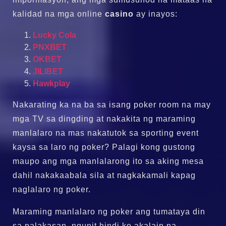
kalidad na mga online
casino
ay inayos:
Lucky Cola
PNXBET
OKBET
JILIBET
Hawkplay
Nakarating ka na ba sa isang poker room na may
mga TV sa dingding at nakakita ng maraming
manlalaro na mas nakatutok sa sporting event
kaysa sa laro ng poker? Palagi kong gustong
maupo ang mga manlalarong ito sa aking mesa
dahil nakakaabala sila at nagkakamali kapag
naglalaro ng poker.
Maraming manlalaro ng poker ang tumataya din
sa palakasan, ngunit hindi ko akalain na