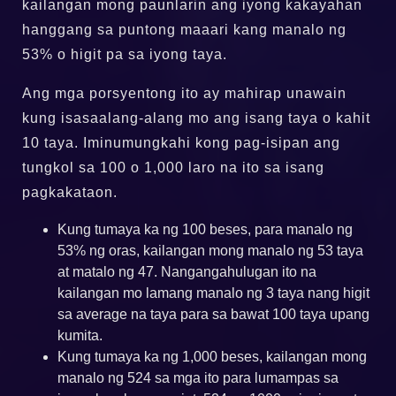
kailangan mong paunlarin ang iyong kakayahan
hanggang sa puntong maaari kang manalo ng
53% o higit pa sa iyong taya.
Ang mga porsyentong ito ay mahirap unawain
kung isasaalang-alang mo ang isang taya o kahit
10 taya. Iminumungkahi kong pag-isipan ang
tungkol sa 100 o 1,000 laro na ito sa isang
pagkakataon.
Kung tumaya ka ng 100 beses, para manalo ng
53% ng oras, kailangan mong manalo ng 53 taya
at matalo ng 47. Nangangahulugan ito na
kailangan mo lamang manalo ng 3 taya nang higit
sa average na taya para sa bawat 100 taya upang
kumita.
Kung tumaya ka ng 1,000 beses, kailangan mong
manalo ng 524 sa mga ito para lumampas sa