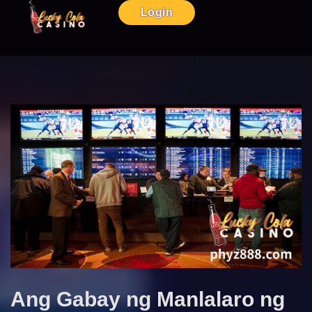
Login
Ang Gabay ng Manlalaro ng