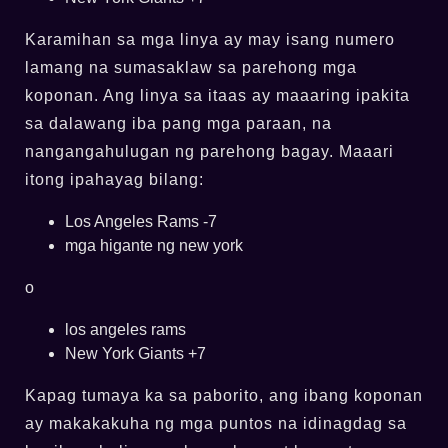
Karamihan sa mga linya ay may isang numero
lamang na sumasaklaw sa parehong mga
koponan. Ang linya sa itaas ay maaaring ipakita
sa dalawang iba pang mga paraan, na
nangangahulugan ng parehong bagay. Maaari
itong ipahayag bilang:
Los Angeles Rams -7
mga higante ng new york
o
los angeles rams
New York Giants +7
Kapag tumaya ka sa paborito, ang ibang koponan
ay makakakuha ng mga puntos na idinagdag sa