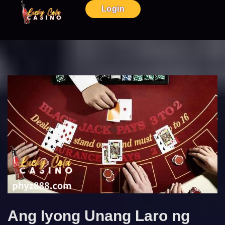
Login
Ang Iyong Unang Laro ng