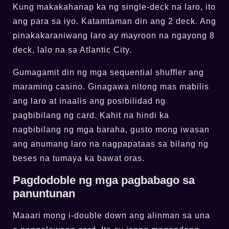
Kung makakahanap ka ng single-deck na laro, ito
ang para sa iyo. Katamtaman din ang 2 deck. Ang
pinakakaraniwang laro ay mayroon na ngayong 8
deck, lalo na sa Atlantic City.
Gumagamit din ng mga sequential shuffler ang
maraming casino. Ginagawa nitong mas mabilis
ang laro at inaalis ang posibilidad ng
pagbibilang ng card. Kahit na hindi ka
nagbibilang ng mga baraha, gusto mong iwasan
ang anumang laro na nagpapataas sa bilang ng
beses na tumaya ka bawat oras.
Pagdodoble ng mga pagbabago sa
panuntunan
Maaari mong i-double down ang alinman sa una