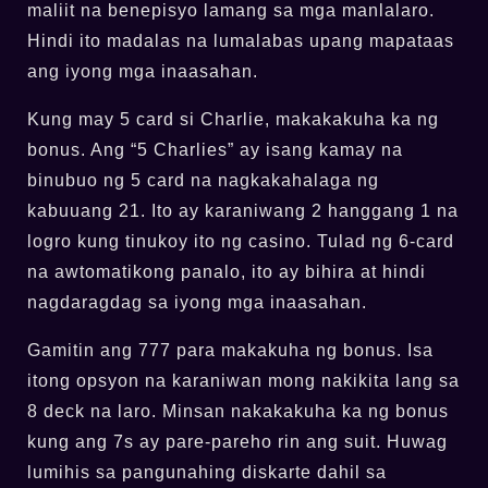
maliit na benepisyo lamang sa mga manlalaro.
Hindi ito madalas na lumalabas upang mapataas
ang iyong mga inaasahan.
Kung may 5 card si Charlie, makakakuha ka ng
bonus. Ang “5 Charlies” ay isang kamay na
binubuo ng 5 card na nagkakahalaga ng
kabuuang 21. Ito ay karaniwang 2 hanggang 1 na
logro kung tinukoy ito ng casino. Tulad ng 6-card
na awtomatikong panalo, ito ay bihira at hindi
nagdaragdag sa iyong mga inaasahan.
Gamitin ang 777 para makakuha ng bonus. Isa
itong opsyon na karaniwan mong nakikita lang sa
8 deck na laro. Minsan nakakakuha ka ng bonus
kung ang 7s ay pare-pareho rin ang suit. Huwag
lumihis sa pangunahing diskarte dahil sa