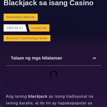
Blackjack sa isang Casino
Destination Website
2023-03-21
LuckyCola
Baccarat Tips/Strategy Guide
Talaan ng mga Nilalaman
Ang larong
blackjack
ay isang tradisyunal na
larong baraha, at ito rin ay napakapopular sa