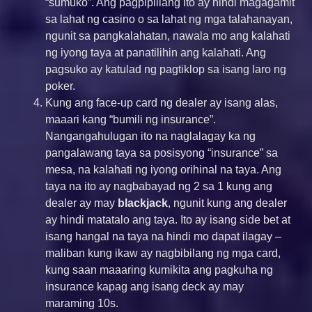
“sumuko”. Ang pagpipiliang ito ay hindi magagamit
sa lahat ng casino o sa lahat ng mga talahanayan,
ngunit sa pangkalahatan, nawala mo ang kalahati
ng iyong taya at panatilihin ang kalahati. Ang
pagsuko ay katulad ng pagtiklop sa isang laro ng
poker.
Kung ang face-up card ng dealer ay isang alas,
maaari kang “bumili ng insurance”.
Nangangahulugan ito na naglalagay ka ng
pangalawang taya sa posisyong “insurance” sa
mesa, na kalahati ng iyong orihinal na taya. Ang
taya na ito ay nagbabayad ng 2 sa 1 kung ang
dealer ay may
blackjack
, ngunit kung ang dealer
ay hindi matatalo ang taya. Ito ay isang side bet at
isang hangal na taya na hindi mo dapat ilagay –
maliban kung ikaw ay nagbibilang ng mga card,
kung saan maaaring kumikita ang pagkuha ng
insurance kapag ang isang deck ay may
maraming 10s.