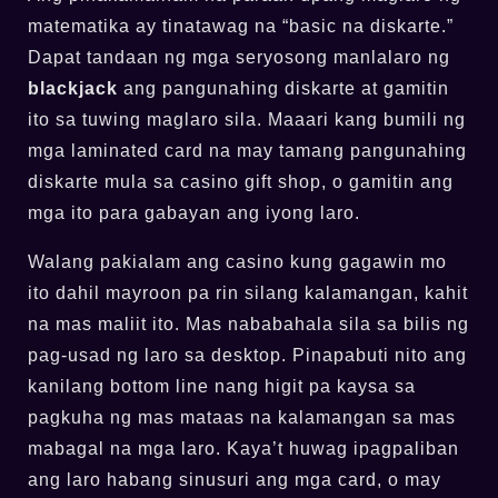
matematika ay tinatawag na “basic na diskarte.”
Dapat tandaan ng mga seryosong manlalaro ng
blackjack
ang pangunahing diskarte at gamitin
ito sa tuwing maglaro sila. Maaari kang bumili ng
mga laminated card na may tamang pangunahing
diskarte mula sa casino gift shop, o gamitin ang
mga ito para gabayan ang iyong laro.
Walang pakialam ang casino kung gagawin mo
ito dahil mayroon pa rin silang kalamangan, kahit
na mas maliit ito. Mas nababahala sila sa bilis ng
pag-usad ng laro sa desktop. Pinapabuti nito ang
kanilang bottom line nang higit pa kaysa sa
pagkuha ng mas mataas na kalamangan sa mas
mabagal na mga laro. Kaya’t huwag ipagpaliban
ang laro habang sinusuri ang mga card, o may