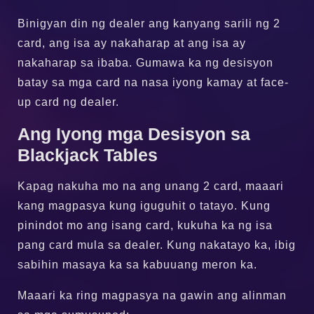
Binigyan din ng dealer ang kanyang sarili ng 2
card, ang isa ay nakaharap at ang isa ay
nakaharap sa ibaba. Gumawa ka ng desisyon
batay sa mga card na nasa iyong kamay at face-
up card ng dealer.
Ang Iyong mga Desisyon sa
Blackjack Tables
Kapag nakuha mo na ang unang 2 card, maaari
kang magpasya kung iguguhit o tatayo. Kung
pinindot mo ang isang card, kukuha ka ng isa
pang card mula sa dealer. Kung nakatayo ka, ibig
sabihin masaya ka sa kabuuang meron ka.
Maaari ka ring magpasya na gawin ang alinman