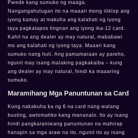
Pwede kang sumuko ng maaga.
Nangangahulugan ito na maaari mong itiklop ang
iyong kamay at makuha ang kalahati ng iyong
taya pagkatapos tingnan ang iyong ika-12 card.
Kahit na ang dealer ay may natural, mababawi
mo ang kalahati ng iyong taya. Maaari kang
sumuko nang huli. Ang pamamaraan ay pareho,
ngunit may isang malaking pagkakaiba – kung
ang dealer ay may natural, hindi ka maaaring
sumuko.
Maramihang Mga Panuntunan sa Card
Kung nakakuha ka ng 6 na card nang walang
busting, awtomatiko kang mananalo. Ito ay isang
hindi pangkaraniwang panuntunan na mahirap
hanapin sa mga araw na ito, ngunit ito ay isang