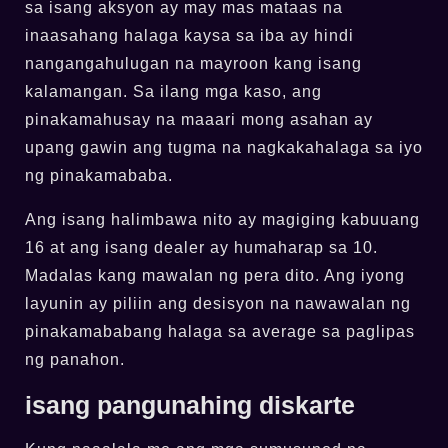
sa isang aksyon ay may mas mataas na
inaasahang halaga kaysa sa iba ay hindi
nangangahulugan na mayroon kang isang
kalamangan. Sa ilang mga kaso, ang
pinakamahusay na maaari mong asahan ay
upang gawin ang tugma na nagkakahalaga sa iyo
ng pinakamababa.
Ang isang halimbawa nito ay magiging kabuuang
16 at ang isang dealer ay humaharap sa 10.
Madalas kang mawalan ng pera dito. Ang iyong
layunin ay piliin ang desisyon na nawawalan ng
pinakamababang halaga sa average sa paglipas
ng panahon.
isang pangunahing diskarte