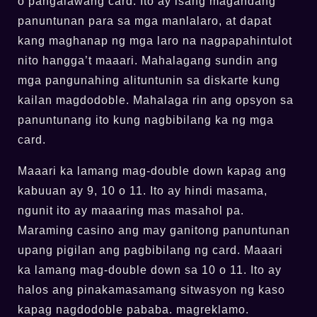
o pangalawang card. Ito ay isang magandang
panuntunan para sa mga manlalaro, at dapat
kang maghanap ng mga laro na nagpapahintulot
nito hangga’t maaari. Mahalagang sundin ang
mga pangunahing alituntunin sa diskarte kung
kailan magdodoble. Mahalaga rin ang opsyon sa
panuntunang ito kung nagbibilang ka ng mga
card.
Maaari ka lamang mag-double down kapag ang
kabuuan ay 9, 10 o 11. Ito ay hindi masama,
ngunit ito ay maaaring mas masahol pa.
Maraming casino ang may ganitong panuntunan
upang pigilan ang pagbibilang ng card. Maaari
ka lamang mag-double down sa 10 o 11. Ito ay
halos ang pinakamasamang sitwasyon ng kaso
kapag nagdodoble pababa. magreklamo.