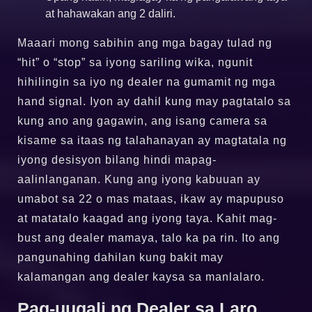
at hahawakan ang 2 daliri.
Maaari mong sabihin ang mga bagay tulad ng
“hit” o “stop” sa iyong sariling wika, ngunit
hihilingin sa iyo ng dealer na gumamit ng mga
hand signal. Iyon ay dahil kung may pagtatalo sa
kung ano ang gagawin, ang isang camera sa
kisame sa itaas ng talahanayan ay magtatala ng
iyong desisyon bilang hindi mapag-
aalinlanganan. Kung ang iyong kabuuan ay
umabot sa 22 o mas mataas, ikaw ay mapupuso
at matatalo kaagad ang iyong taya. Kahit mag-
bust ang dealer mamaya, talo ka pa rin. Ito ang
pangunahing dahilan kung bakit may
kalamangan ang dealer kaysa sa manlalaro.
Pag-uugali ng Dealer sa Laro