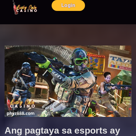
Login
Ang pagtaya sa esports ay