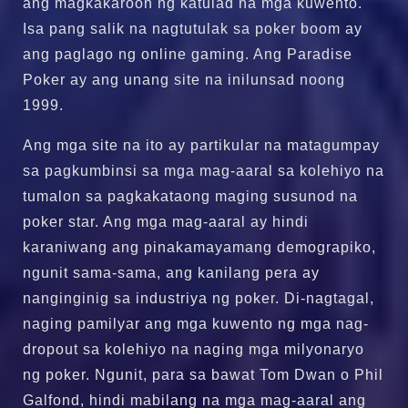
ang magkakaroon ng katulad na mga kuwento.
Isa pang salik na nagtutulak sa poker boom ay
ang paglago ng online gaming. Ang Paradise
Poker ay ang unang site na inilunsad noong
1999.
Ang mga site na ito ay partikular na matagumpay
sa pagkumbinsi sa mga mag-aaral sa kolehiyo na
tumalon sa pagkakataong maging susunod na
poker star. Ang mga mag-aaral ay hindi
karaniwang ang pinakamayamang demograpiko,
ngunit sama-sama, ang kanilang pera ay
nanginginig sa industriya ng poker. Di-nagtagal,
naging pamilyar ang mga kuwento ng mga nag-
dropout sa kolehiyo na naging mga milyonaryo
ng poker. Ngunit, para sa bawat Tom Dwan o Phil
Galfond, hindi mabilang na mga mag-aaral ang