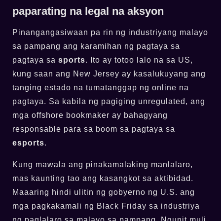
paparating na legal na aksyon
Pinangangasiwaan pa rin ng industriyang malayo
sa pampang ang karamihan ng pagtaya sa
pagtaya sa
sports
. Ito ay totoo lalo na sa US,
kung saan ang New Jersey ay kasalukuyang ang
tanging estado na tumatanggap ng online na
pagtaya. Sa kabila ng pagiging unregulated, ang
mga offshore bookmaker ay bahagyang
responsable para sa boom sa pagtaya sa
esports
.
Kung mawala ang pinakamalaking manlalaro,
mas kaunting tao ang kasangkot sa aktibidad.
Maaaring hindi ulitin ng gobyerno ng U.S. ang
mga pagkakamali ng Black Friday sa industriya
ng paglalaro sa malayo sa pampang. Ngunit muli,