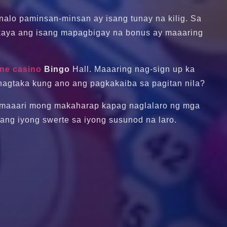
alo paminsan-minsan ay isang tunay na kilig. Sa
 kaya ang isang mapagbigay na bonus ay maaaring
ine casino
Bingo
Hall. Maaaring nag-sign up ka
 nagtaka kung ano ang pagkakaiba sa pagitan nila?
 na maaari mong makaharap kapag naglalaro ng mga
ng iyong swerte sa iyong susunod na laro.