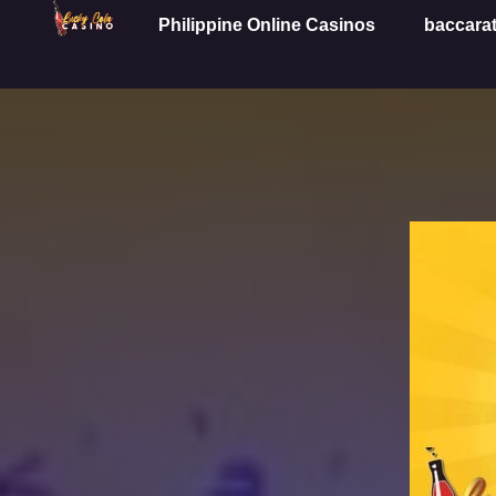
Philippine Online Casinos
baccara