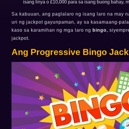
isang linya o £10,000 para sa isang buong bahay,
Sa kabuuan, ang paglalaro ng isang laro na may n
uri ng jackpot gayunpaman, ay sa kasamaang-palad
kaso sa karamihan ng mga laro ng
bingo,
siyempre
jackpot.
Ang Progressive Bingo Jack