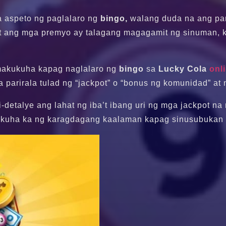
a aspeto ng paglalaro ng
bingo,
walang duda na ang pan
 at ang mga premyo ay talagang magagamit ng sinuman,
makukuha kapag naglalaro ng
bingo
sa
Lucky Cola
onl
 parirala tulad ng “jackpot” o “bonus ng komunidad” at
 i-detalye ang lahat ng iba’t ibang uri ng mga jackpot
kakuha ka ng karagdagang kaalaman kapag sinusubukan a