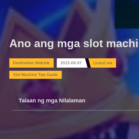
Ano ang mga slot machi
Destination Website
2023-06-07
LuckyCola
Slot Machine Tips Guide
Talaan ng mga Nilalaman