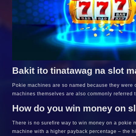
Bakit ito tinatawag na slot 
Pokie machines are so named because they were ori
machines themselves are also commonly referred to
How do you win money on s
There is no surefire way to win money on a pokie 
machine with a higher payback percentage – the hig