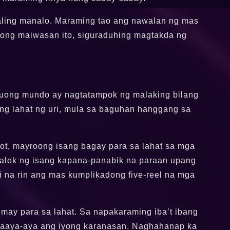
daling manalo. Maraming tao ang nawalan ng mas
mong maiwasan ito, siguraduhing magtakda ng
buong mundo ay nagtatampok ng malaking bilang
 ng lahat ng uri, mula sa baguhan hanggang sa
ot, mayroong isang bagay para sa lahat sa mga
-aalok ng isang kapana-panabik na paraan upang
i na rin ang mas kumplikadong five-reel na mga
may para sa lahat. Sa napakaraming iba’t ibang
g kaaya-aya ang iyong karanasan. Naghahanap ka