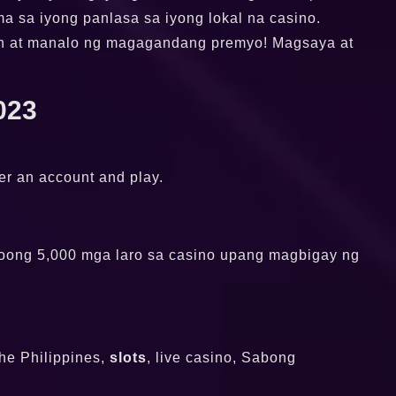
 sa iyong panlasa sa iyong lokal na casino.
 at manalo ng magagandang premyo! Magsaya at
023
ter an account and play.
ong 5,000 mga laro sa casino upang magbigay ng
the Philippines,
slots
, live casino, Sabong