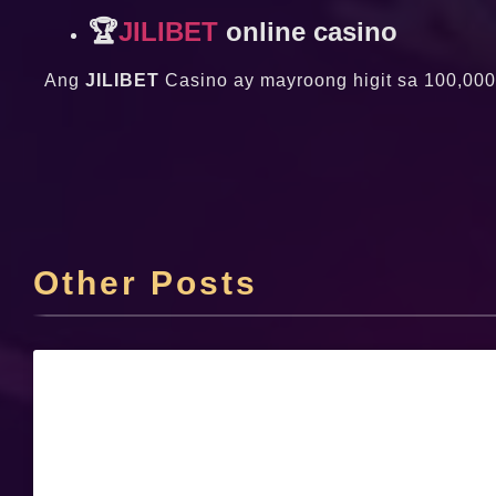
🏆
JILIBET
online casino
Ang
JILIBET
Casino ay mayroong higit sa 100,000
Other Posts