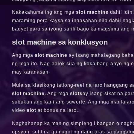
Nakakahumaling ang mga
slot machine
dahil idi
maraming pera kaysa sa inaasahan nila dahil nag
badyet para sa iyong sarili bago ka magsimulang ma
slot machine
sa konklusyon
Ang mga
slot machine
ay isang mahalagang bahag
ng mga ito. Nag-aalok sila ng kakaibang anyo ng 
may karanasan.
Mula sa klasikong tatlong-reel na laro hanggang
slot machine.
Ang mga
slots
ay isang sikat na pa
subukan ang kanilang suwerte. Ang mga manlalaro
video
slot
at bonus na laro.
Naghahanap ka man ng simpleng libangan o nagh
opsyon, sulit na gumugol ng ilang oras sa paggal