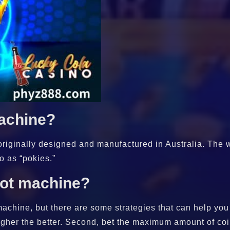
machine?
ginally designed and manufactured in Australia. The wo
 as “pokies.”
lot machine?
machine, but there are some strategies that can help yo
her the better. Second, bet the maximum amount of coins