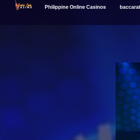
Philippine Online Casinos
baccara