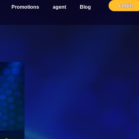
Login
Promotions
agent
Blog