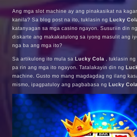
Ang mga slot machine ay ang pinakasikat na kaga
kanila? Sa blog post na ito, tuklasin ng
Lucky Col
katanyagan sa mga casino ngayon. Susuriin din n
diskarte ang makakatulong sa iyong masulit ang i
nga ba ang mga ito?
Sa artikulong ito mula sa
Lucky Cola
, tuklasin n
pa rin ang mga ito ngayon. Tatalakayin din ng
Luc
machine. Gusto mo mang magdagdag ng ilang kasa
mismo, ipagpatuloy ang pagbabasa ng
Lucky Col