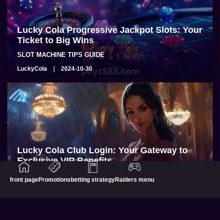
Lucky Cola Progressive Jackpot Slots: Your
Ticket to Big Wins
SLOT MACHINE TIPS GUIDE
LuckyCola
2024-10-30
Lucky Cola Club Login: Your Gateway to
Exclusive VIP Benefits
BLOG
front page
Promotions
betting strategy
Raiders menu
LuckyCola
2024-10-28