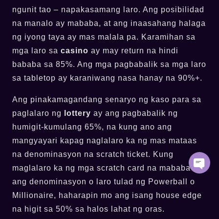
ngunit tao – napakasamang laro. Ang posibilidad
na manalo ay mababa, at ang inaasahang halaga
ng iyong taya ay mas malala pa. Karamihan sa
mga laro sa
casino
ay may return na hindi
bababa sa 85%. Ang mga pagbabalik sa mga laro
sa tabletop ay karaniwang nasa hanay na 90%+.
Ang pinakamagandang senaryo ng kaso para sa
paglalaro ng
lottery
ay ang pagbabalik ng
humigit-kumulang 65%, na kung ano ang
mangyayari kapag naglalaro ka ng mas mataas
na denominasyon na scratch ticket. Kung
maglalaro ka ng mga scratch card na mababa
ang denominasyon o laro tulad ng Powerball o
Millionaire, haharapin mo ang isang house edge
na higit sa 50% sa halos lahat ng oras.