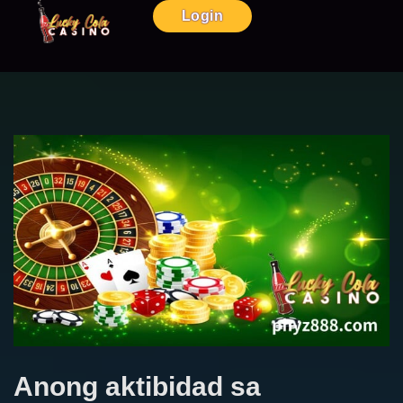
Login
Anong aktibidad sa