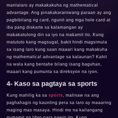
manlalaro ay makakakuha ng mathematical
advantage. Ang pinakakaraniwang paraan ay ang
pagbibilang ng card, ngunit ang mga hole card at
iba pang diskarte sa kalamangan ay
makakatulong din sa iyo na makamit ito. Kung
matututo kang magsugal, bakit hindi magsimula
sa isang laro kung saan maaari kang makakuha
ng mathematical advantage sa kalaunan? Kahit
na wala kang bentahe bilang isang baguhan,
maaari kang pumunta sa direksyon na iyon.
4- Kaso sa pagtaya sa sports
Kung mahilig ka sa
sports
, malinaw na ang
paghahagis ng kaunting pera sa laro ay maaaring
maging mas masaya. Hindi mo na kailangang
gumamit ng libro para gawin ito. Kung