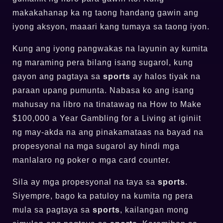
makakahanap ka ng taong handang gawin ang
iyong aksyon, maaari kang tumaya sa taong iyon.
Kung ang iyong pangwakas na layunin ay kumita
ng maraming pera bilang isang sugarol, kung
gayon ang pagtaya sa
sports
ay halos tiyak na
paraan upang pumunta. Nabasa ko ang isang
mahusay na libro na tinatawag na How to Make
$100,000 a Year Gambling for a Living at iginiit
ng may-akda na ang pinakamataas na bayad na
propesyonal na mga sugarol ay hindi mga
manlalaro ng poker o mga card counter.
Sila ay mga propesyonal na taya sa
sports
.
Siyempre, bago ka patuloy na kumita ng pera
mula sa pagtaya sa
sports
, kailangan mong