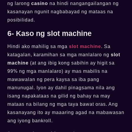
ng larong
casino
na hindi nangangailangan ng
kasanayan ngunit nagbabayad ng mataas na
posibilidad.
6- Kaso ng slot machine
Hindi ako mahilig sa mga
slot machine
. Sa
katagalan, karamihan sa mga manlalaro ng
slot
machine
(at ang ibig kong sabihin ay higit sa
99% ng mga manlalaro) ay mas mabilis na
mawawalan ng pera kaysa sa iba pang
manunugal. Iyon ay dahil pinagsama nila ang
isang napakataas na gilid ng bahay na may
mataas na bilang ng mga taya bawat oras. Ang
kasanayang ito ay maaaring agad na mabawasan
ang iyong bankroll.