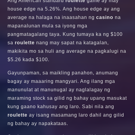
Ang American standard
roulette
game ay may
house edge na 5.26%. Ang house edge ay ang
average na halaga na inaasahan ng
casino
na
mapanalunan mula sa iyong mga
pangmatagalang taya. Kung tumaya ka ng $100
sa
roulette
nang may sapat na katagalan,
makikita mo sa huli ang average na pagkalugi na
$5.26 kada $100.
Gayunpaman, sa maikling panahon, anumang
bagay ay maaaring mangyari. Ang ilang mga
manunulat at manunugal ay naglalagay ng
maraming stock sa gilid ng bahay upang masukat
kung gaano kahusay ang laro. Sabi nila ang
roulette
ay isang masamang laro dahil ang gilid
ng bahay ay napakataas.