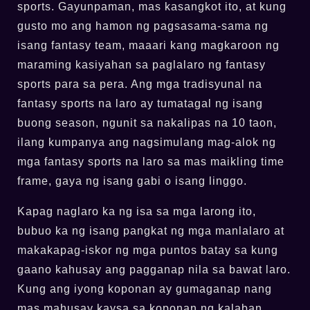
sports. Gayunpaman, mas kasangkot ito, at kung
gusto mo ang hamon ng pagsasama-sama ng
isang fantasy team, maaari kang magkaroon ng
maraming kasiyahan sa paglalaro ng fantasy
sports para sa pera. Ang mga tradisyunal na
fantasy sports na laro ay tumatagal ng isang
buong season, ngunit sa nakalipas na 10 taon,
ilang kumpanya ang nagsimulang mag-alok ng
mga fantasy sports na laro sa mas maikling time
frame, gaya ng isang gabi o isang linggo.
Kapag naglaro ka ng isa sa mga larong ito,
bubuo ka ng isang pangkat ng mga manlalaro at
makakapag-iskor ng mga puntos batay sa kung
gaano kahusay ang pagganap nila sa bawat laro.
Kung ang iyong koponan ay gumaganap nang
mas mahusay kaysa sa koponan ng kalaban,