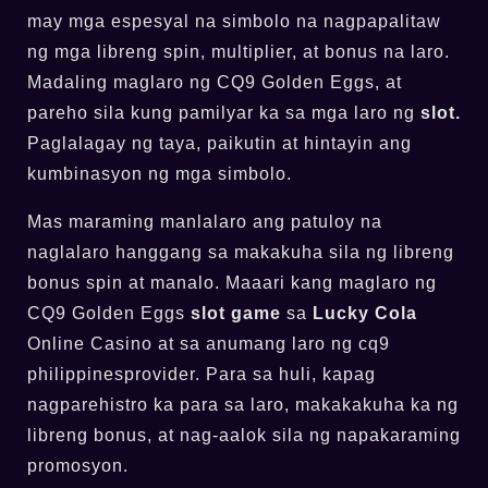
may mga espesyal na simbolo na nagpapalitaw
ng mga libreng spin, multiplier, at bonus na laro.
Madaling maglaro ng CQ9 Golden Eggs, at
pareho sila kung pamilyar ka sa mga laro ng
slot.
Paglalagay ng taya, paikutin at hintayin ang
kumbinasyon ng mga simbolo.
Mas maraming manlalaro ang patuloy na
naglalaro hanggang sa makakuha sila ng libreng
bonus spin at manalo. Maaari kang maglaro ng
CQ9 Golden Eggs
slot game
sa
Lucky Cola
Online Casino at sa anumang laro ng cq9
philippinesprovider. Para sa huli, kapag
nagparehistro ka para sa laro, makakakuha ka ng
libreng bonus, at nag-aalok sila ng napakaraming
promosyon.