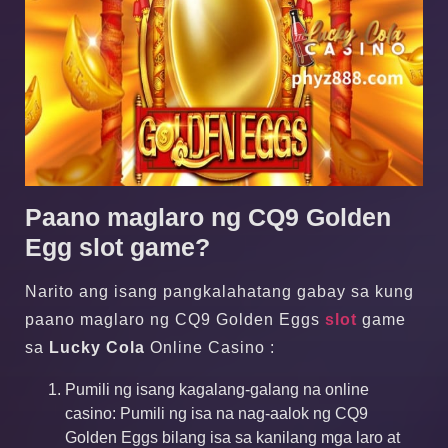
Paano maglaro ng CQ9 Golden
Egg slot game?
Narito ang isang pangkalahatang gabay sa kung
paano maglaro ng CQ9 Golden Eggs
slot
game
sa
Lucky Cola
Online Casino :
Pumili ng isang kagalang-galang na online
casino: Pumili ng isa na nag-aalok ng CQ9
Golden Eggs bilang isa sa kanilang mga laro at