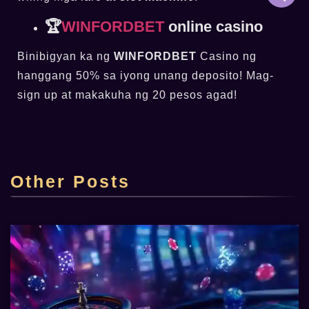
🏆
WINFORDBET
online casino
Binibigyan ka ng
WINFORDBET
Casino ng
hanggang 50% sa iyong unang deposito! Mag-
sign up at makakuha ng 20 pesos agad!
Top Online Casino Lucky Cola Casino sa
Pilipinas
Other Posts
admin
2025-06-22