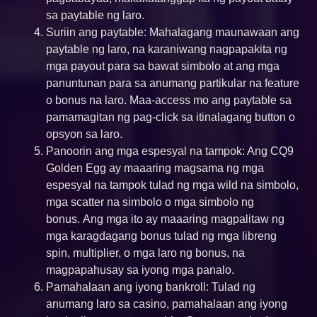
sa paytable ng laro.
Suriin ang paytable: Mahalagang maunawaan ang
paytable ng laro, na karaniwang nagpapakita ng
mga payout para sa bawat simbolo at ang mga
panuntunan para sa anumang partikular na feature
o bonus na laro. Maa-access mo ang paytable sa
pamamagitan ng pag-click sa itinalagang button o
opsyon sa laro.
Panoorin ang mga espesyal na tampok: Ang CQ9
Golden Egg ay maaaring magsama ng mga
espesyal na tampok tulad ng mga wild na simbolo,
mga scatter na simbolo o mga simbolo ng
bonus. Ang mga ito ay maaaring magpalitaw ng
mga karagdagang bonus tulad ng mga libreng
spin, multiplier, o mga laro ng bonus, na
magpapahusay sa iyong mga panalo.
Pamahalaan ang iyong bankroll: Tulad ng
anumang laro sa casino, pamahalaan ang iyong