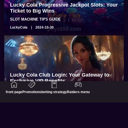
Lucky Cola Progressive Jackpot Slots: Your
Ticket to Big Wins
SLOT MACHINE TIPS GUIDE
LuckyCola
2024-10-30
Lucky Cola Club Login: Your Gateway to
Exclusive VIP Benefits
BLOG
front page
Promotions
betting strategy
Raiders menu
LuckyCola
2024-10-28
Philippine Online Casinos
Promotions