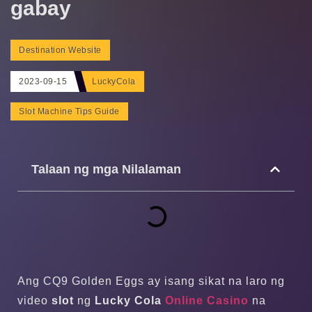
gabay
Destination Website
2023-09-15
LuckyCola
Slot Machine Tips Guide
Talaan ng mga Nilalaman
Ang CQ9 Golden Eggs ay isang sikat na laro ng
video
slot
ng
Lucky Cola
Online Casino
na