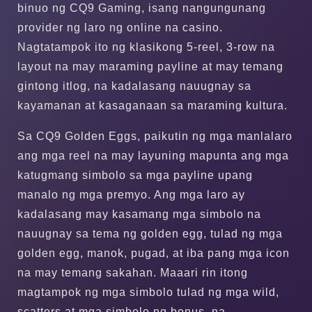
binuo ng CQ9 Gaming, isang nangungunang
provider ng laro ng online na casino.
Nagtatampok ito ng klasikong 5-reel, 3-row na
layout na may maraming payline at may temang
gintong itlog, na kadalasang nauugnay sa
kayamanan at kasaganaan sa maraming kultura.
Sa CQ9 Golden Eggs, paikutin ng mga manlalaro
ang mga reel na may layuning mapunta ang mga
katugmang simbolo sa mga payline upang
manalo ng mga premyo. Ang mga laro ay
kadalasang may kasamang mga simbolo na
nauugnay sa tema ng golden egg, tulad ng mga
golden egg, manok, pugad, at iba pang mga icon
na may temang sakahan. Maaari rin itong
magtampok ng mga simbolo tulad ng mga wild,
scatters at mga simbolo ng bonus, na