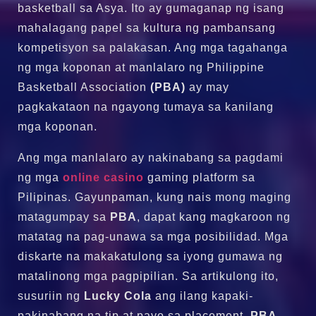
basketball sa Asya. Ito ay gumaganap ng isang
mahalagang papel sa kultura ng pambansang
kompetisyon sa palakasan. Ang mga tagahanga
ng mga koponan at manlalaro ng Philippine
Basketball Association
(PBA)
ay may
pagkakataon na ngayong tumaya sa kanilang
mga koponan.
Ang mga manlalaro ay nakinabang sa pagdami
ng mga
online casino
gaming platform sa
Pilipinas. Gayunpaman, kung nais mong maging
matagumpay sa
PBA
, dapat kang magkaroon ng
matatag na pag-unawa sa mga posibilidad. Mga
diskarte na makakatulong sa iyong gumawa ng
matalinong mga pagpipilian. Sa artikulong ito,
susuriin ng
Lucky Cola
ang ilang kapaki-
pakinabang na tip at payo sa placement.
PBA