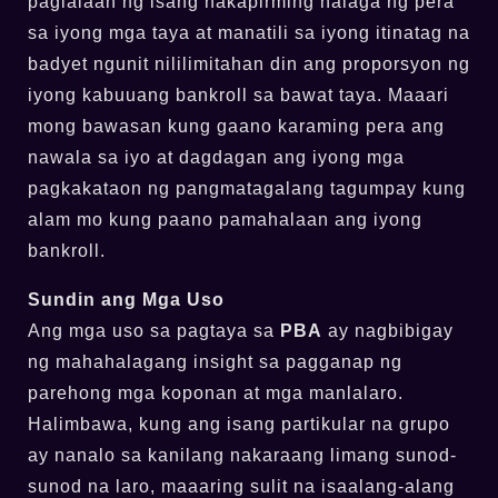
paglalaan ng isang nakapirming halaga ng pera
sa iyong mga taya at manatili sa iyong itinatag na
badyet ngunit nililimitahan din ang proporsyon ng
iyong kabuuang bankroll sa bawat taya. Maaari
mong bawasan kung gaano karaming pera ang
nawala sa iyo at dagdagan ang iyong mga
pagkakataon ng pangmatagalang tagumpay kung
alam mo kung paano pamahalaan ang iyong
bankroll.
Sundin ang Mga Uso
Ang mga uso sa pagtaya sa
PBA
ay nagbibigay
ng mahahalagang insight sa pagganap ng
parehong mga koponan at mga manlalaro.
Halimbawa, kung ang isang partikular na grupo
ay nanalo sa kanilang nakaraang limang sunod-
sunod na laro, maaaring sulit na isaalang-alang