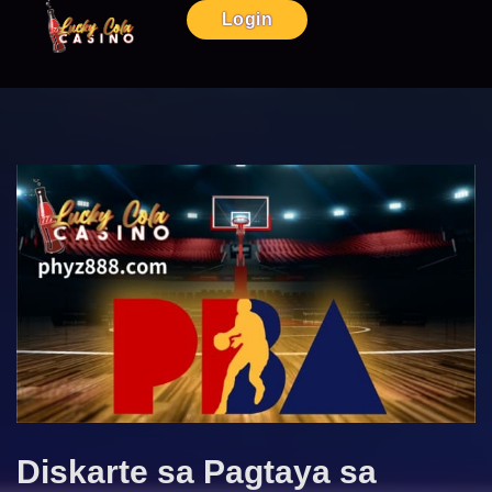
Login
Diskarte sa Pagtaya sa