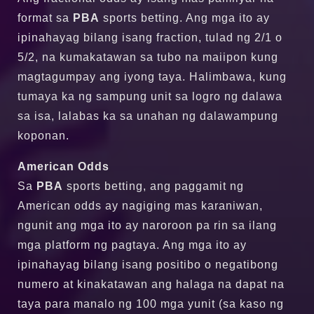
format sa
PBA
sports betting. Ang mga ito ay
ipinahayag bilang isang fraction, tulad ng 2/1 o
5/2, na kumakatawan sa tubo na maiipon kung
magtagumpay ang iyong taya. Halimbawa, kung
tumaya ka ng sampung unit sa logro ng dalawa
sa isa, lalabas ka sa unahan ng dalawampung
koponan.
American Odds
Sa
PBA
sports betting, ang paggamit ng
American odds ay nagiging mas karaniwan,
ngunit ang mga ito ay naroroon pa rin sa ilang
mga platform ng pagtaya. Ang mga ito ay
ipinahayag bilang isang positibo o negatibong
numero at kinakatawan ang halaga na dapat na
taya para manalo ng 100 mga yunit (sa kaso ng