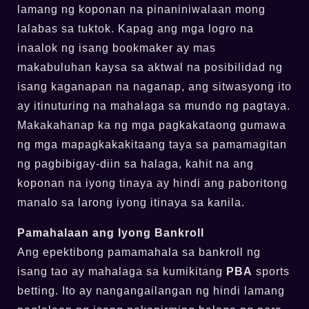
lamang ng koponan na pinaniniwalaan mong
lalabas sa tuktok. Kapag ang mga logro na
inaalok ng isang bookmaker ay mas
makabuluhan kaysa sa aktwal na posibilidad ng
isang kaganapan na naganap, ang sitwasyong ito
ay itinuturing na mahalaga sa mundo ng pagtaya.
Makakahanap ka ng mga pagkakataong gumawa
ng mga mapagkakakitaang taya sa pamamagitan
ng pagbibigay-diin sa halaga, kahit na ang
koponan na iyong tinaya ay hindi ang paboritong
manalo sa larong iyong itinaya sa kanila.
Pamahalaan ang Iyong Bankroll
Ang epektibong pamamahala sa bankroll ng
isang tao ay mahalaga sa kumikitang
PBA
sports
betting. Ito ay nangangailangan ng hindi lamang