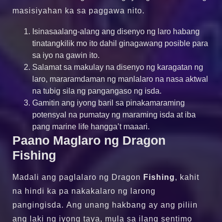
masisiyahan ka sa paggawa nito.
Isinasaalang-alang ang disenyo ng laro habang
tinatangkilik mo ito dahil ginagawang posible para
sa iyo na gawin ito.
Salamat sa makulay na disenyo ng karagatan ng
laro, mararamdaman ng manlalaro na nasa aktwal
na tubig sila ng pangangaso ng isda.
Gamitin ang iyong baril sa pinakamaraming
potensyal na pumatay ng maraming isda at iba
pang marine life hangga’t maaari.
Paano Maglaro ng Dragon
Fishing
Madali ang paglalaro ng Dragon
Fishing
, kahit
na hindi ka pa nakakalaro ng larong
pangingisda. Ang unang hakbang ay ang piliin
ang laki ng iyong taya, mula sa ilang sentimo