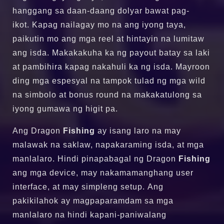
hanggang sa daan-daang dolyar bawat pag-
ikot. Kapag nailagay mo na ang iyong taya,
paikutin mo ang mga reel at hintayin na lumitaw
ang isda. Makakakuha ka ng payout batay sa laki
at pambihira kapag nakahuli ka ng isda. Mayroon
ding mga espesyal na tampok tulad ng mga wild
na simbolo at bonus round na makakatulong sa
iyong gumawa ng higit pa.
Ang Dragon
Fishing
ay isang laro na may
malawak na saklaw, napakaraming isda, at mga
manlalaro. Hindi pinapabagal ng Dragon
Fishing
ang mga device, may nakamamanghang user
interface, at may simpleng setup. Ang
pakikilahok ay magpaparamdam sa mga
manlalaro na hindi kapani-paniwalang