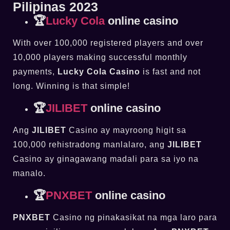
Pilipinas 2023
🏆
Lucky Cola
online casino
With over 100,000 registered players and over
10,000 players making successful monthly
payments,
Lucky Cola Casino
is fast and not
long. Winning is that simple!
🏆
JILIBET
online casino
Ang
JILIBET
Casino ay mayroong higit sa
100,000 rehistradong manlalaro, ang
JILIBET
Casino ay ginagawang madali para sa iyo na
manalo.
🏆
PNXBET
online casino
PNXBET
Casino ng pinakasikat na mga laro para