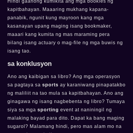
Hindi gaanong kumikita ang mga bookies ng
kapitbahayan. Maaaring mukhang kapana-
panabik, ngunit kung mayroon kang mga
kasanayan upang maging isang bookmaker,
maaari kang kumita ng mas maraming pera
bilang isang actuary o mag-file ng mga buwis ng
isang tao.
sa konklusyon
Ano ang kaibigan sa libro? Ang mga operasyon
sa pagtaya sa
sports
ay karaniwang pinapatakbo
ng maliliit na tao mula sa kapitbahayan. Ano ang
ginagawa ng isang nagbebenta ng libro? Tumaya
siya sa mga
sporting
event at naniningil ng
malaking bayad para dito. Dapat ka bang maging
sugarol? Malamang hindi, pero mas alam mo na