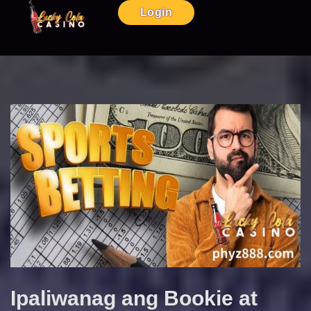
Login
Ipaliwanag ang Bookie at