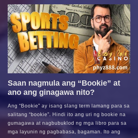
Saan nagmula ang “Bookie” at
ano ang ginagawa nito?
Ang “Bookie” ay isang slang term lamang para sa
salitang “bookie”. Hindi ito ang uri ng bookie na
gumagawa at nagbubuklod ng mga libro para sa
mga layunin ng pagbabasa, bagaman. Ito ang