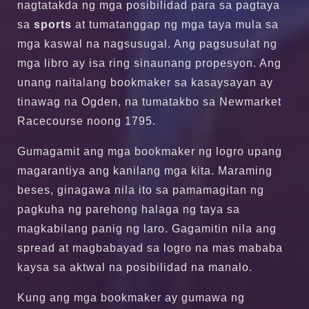
nagtatakda ng mga posibilidad para sa pagtaya
sa
sports
at tumatanggap ng mga taya mula sa
mga kaswal na nagsusugal. Ang pagsusulat ng
mga libro ay isa ring sinaunang propesyon. Ang
unang naitalang bookmaker sa kasaysayan ay
tinawag na Ogden, na tumatakbo sa Newmarket
Racecourse noong 1795.
Gumagamit ang mga bookmaker ng logro upang
magarantiya ang kanilang mga kita. Maraming
beses, ginagawa nila ito sa pamamagitan ng
pagkuha ng parehong halaga ng taya sa
magkabilang panig ng laro. Gagamitin nila ang
spread at magbabayad sa logro na mas mababa
kaysa sa aktwal na posibilidad na manalo.
Kung ang mga bookmaker ay gumawa ng