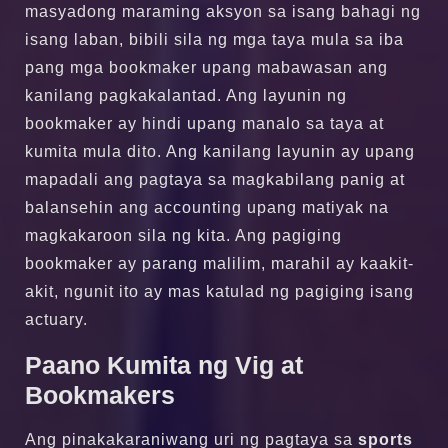
masyadong maraming aksyon sa isang bahagi ng
isang laban, bibili sila ng mga taya mula sa iba
pang mga bookmaker upang mabawasan ang
kanilang pagkakalantad. Ang layunin ng
bookmaker ay hindi upang manalo sa taya at
kumita mula dito. Ang kanilang layunin ay upang
mapadali ang pagtaya sa magkabilang panig at
balansehin ang accounting upang matiyak na
magkakaroon sila ng kita. Ang pagiging
bookmaker ay parang malilim, marahil ay kaakit-
akit, ngunit ito ay mas katulad ng pagiging isang
actuary.
Paano Kumita ng Vig at
Bookmakers
Ang pinakakaraniwang uri ng pagtaya sa
sports