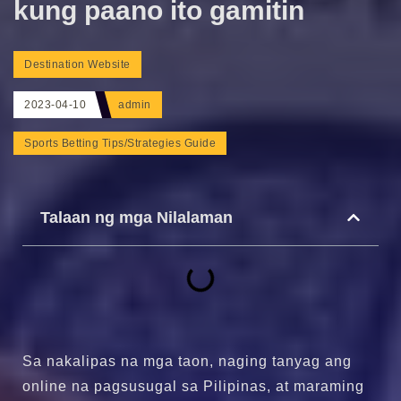
kung paano ito gamitin
Destination Website
2023-04-10
admin
Sports Betting Tips/Strategies Guide
Talaan ng mga Nilalaman
Sa nakalipas na mga taon, naging tanyag ang
online na pagsusugal sa Pilipinas, at maraming