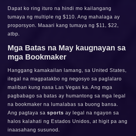
Dapat ko ring ituro na hindi mo kailangang
tumaya ng multiple ng $110. Ang mahalaga ay
proporsyon. Maaari kang tumaya ng $11, $22,
atbp.
Mga Batas na May kaugnayan sa
mga Bookmaker
Hanggang kamakailan lamang, sa United States,
ilegal na magpatakbo ng negosyo sa paglalaro
maliban kung nasa Las Vegas ka. Ang mga
pagbabago sa batas ay humantong sa mga legal
na bookmaker na lumalabas sa buong bansa.
Ang pagtaya sa
sports
ay legal na ngayon sa
halos kalahati ng Estados Unidos, at higit pa ang
inaasahang susunod.