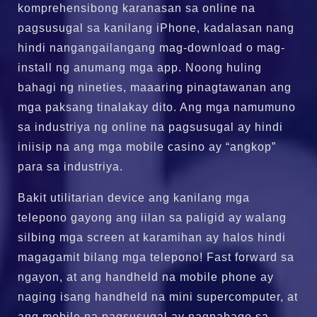
komprehensibong karanasan sa online na
pagsusugal sa kanilang iPhone, kadalasan nang
hindi nangangailangang mag-download o mag-
install ng anumang mga app. Noong huling
bahagi ng nineties, maaaring pinagtawanan ang
mga paksang tinalakay dito. Ang mga namumuno
sa industriya ng online na pagsusugal ay hindi
iniisip na ang mga mobile casino ay “angkop”
para sa industriya.
Bakit utilitarian device ang kanilang mga
telepono gayong ang iilan sa paligid ay walang
silbing mga screen at karamihan ay halos hindi
magagamit bilang mga telepono! Fast forward sa
ngayon, at ang handheld na mobile phone ay
naging isang handheld na mini supercomputer, at
ang mobile na pagsusugal ay nagpabago sa