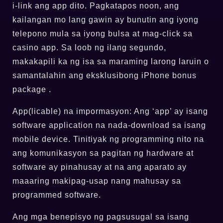
i-link ang app dito. Pagkatapos noon, ang
kailangan mo lang gawin ay bunutin ang iyong
telepono mula sa iyong bulsa at mag-click sa
casino app. Sa loob ng ilang segundo,
makakapili ka ng isa sa maraming larong laruin o
samantalahin ang eksklusibong iPhone bonus
package .
App(licable) na impormasyon: Ang ‘app’ ay isang
software application na nada-download sa isang
mobile device. Tinitiyak ng programming nito na
ang komunikasyon sa pagitan ng hardware at
software ay pinahusay at na ang aparato ay
maaaring makipag-usap nang mahusay sa
programmed software.
Ang mga benepisyo ng pagsusugal sa isang