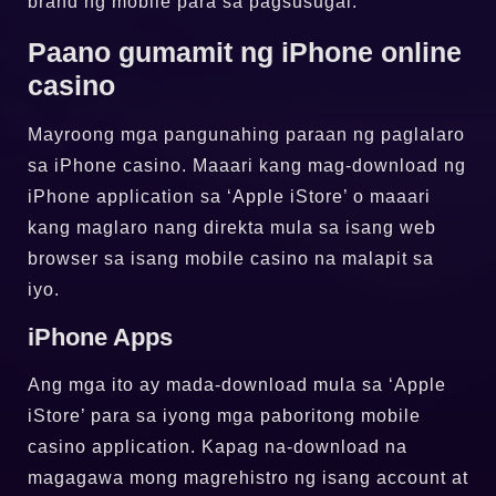
brand ng mobile para sa pagsusugal.
Paano gumamit ng iPhone online
casino
Mayroong mga pangunahing paraan ng paglalaro
sa iPhone casino. Maaari kang mag-download ng
iPhone application sa ‘Apple iStore’ o maaari
kang maglaro nang direkta mula sa isang web
browser sa isang mobile casino na malapit sa
iyo.
iPhone Apps
Ang mga ito ay mada-download mula sa ‘Apple
iStore’ para sa iyong mga paboritong mobile
casino application. Kapag na-download na
magagawa mong magrehistro ng isang account at