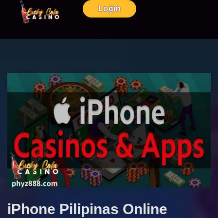
Login
iPhone Pilipinas Online