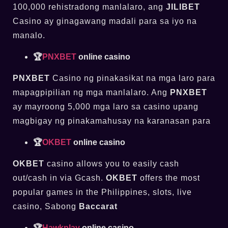
100,000 rehistradong manlalaro, ang
JILIBET
Casino ay ginagawang madali para sa iyo na
manalo.
🏆
PNXBET
online casino
PNXBET
Casino ng pinakasikat na mga laro para
mapagpipilian ng mga manlalaro. Ang
PNXBET
ay mayroong 5,000 mga laro sa casino upang
magbigay ng pinakamahusay na karanasan para
🏆
OKBET
online casino
OKBET
casino allows you to easily cash
out/cash in via Gcash.
OKBET
offers the most
popular games in the Philippines, slots, live
casino, Sabong
Baccarat
🏆
Hawkplay
online casino