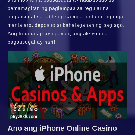
pamamagitan ng paglampas sa regular na
pagsusugal sa tabletop sa mga tuntunin ng mga
manlalaro, deposito at kahalagahan ng paglago.
Ang hinaharap ay ngayon, ang aksyon na
pagsusugal ay hari!
Ano ang iPhone Online Casino