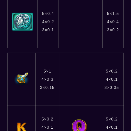
4×0.2
4×0.4
3×0.1
3×0.2
5×1
5×0.2
4×0.3
4×0.1
3×0.15
3×0.05
5×0.2
5×0.2
4×0.1
4×0.1
3×0.05
3×0.05
Pinakamahusay na Online Slot