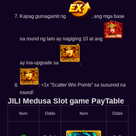
Kapag gumagamit ng
, ang mga base
na round ng laro ay nagiging 10 at ang
ay ina-upgrade sa
.
: +1x “Scatter Win Points” sa susunod na
round!
JILI Medusa Slot game PayTable
Item
Odds
Item
Odds
5×0.4
5×3