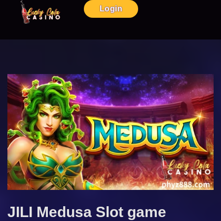
Login
JILI Medusa Slot game