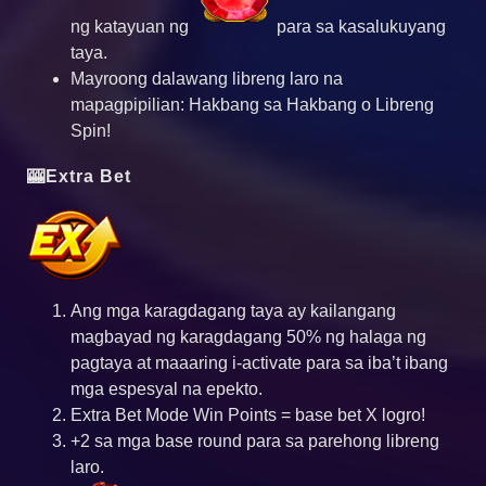
ng katayuan ng
para sa kasalukuyang
taya.
Mayroong dalawang libreng laro na
mapagpipilian: Hakbang sa Hakbang o Libreng
Spin!
🎰Extra Bet
Ang mga karagdagang taya ay kailangang
magbayad ng karagdagang 50% ng halaga ng
pagtaya at maaaring i-activate para sa iba’t ibang
mga espesyal na epekto.
Extra Bet Mode Win Points = base bet X logro!
+2 sa mga base round para sa parehong libreng
laro.