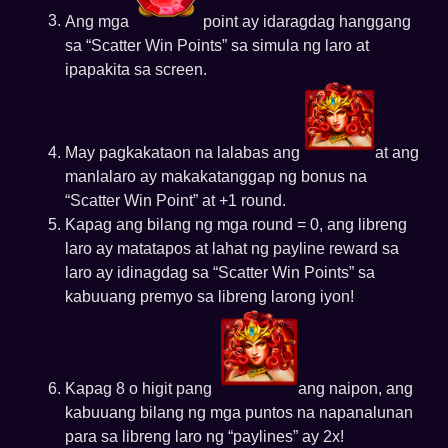
Ang mga
point ay idaragdag hanggang
sa “Scatter Win Points” sa simula ng laro at
ipapakita sa screen.
May pagkakataon na lalabas ang
at ang
manlalaro ay makakatanggap ng bonus na
“Scatter Win Point” at +1 round.
Kapag ang bilang ng mga round = 0, ang libreng
laro ay matatapos at lahat ng payline reward sa
laro ay idinagdag sa “Scatter Win Points” sa
kabuuang premyo sa libreng larong iyon!
Kapag 8 o higit pang
ang naipon, ang
kabuuang bilang ng mga puntos na napanalunan
para sa libreng laro ng “paylines” ay 2x!