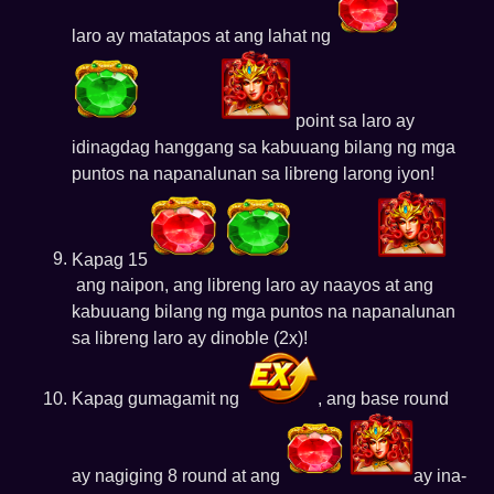
laro ay matatapos at ang lahat ng
point sa laro ay
idinagdag hanggang sa kabuuang bilang ng mga
puntos na napanalunan sa libreng larong iyon!
Kapag 15
ang naipon, ang libreng laro ay naayos at ang
kabuuang bilang ng mga puntos na napanalunan
sa libreng laro ay dinoble (2x)!
Kapag gumagamit ng
, ang base round
ay nagiging 8 round at ang
ay ina-