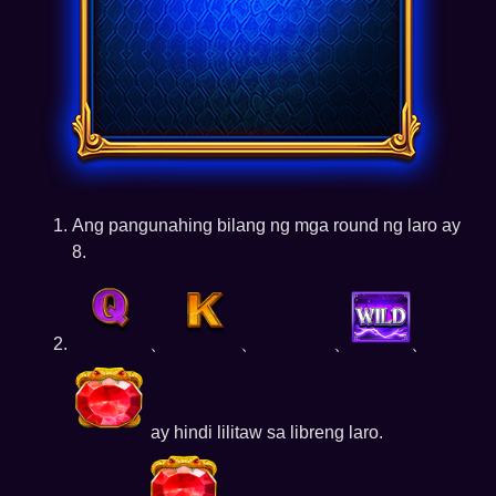
Ang pangunahing bilang ng mga round ng laro ay
8.
、
、
、
、
ay hindi lilitaw sa libreng laro.