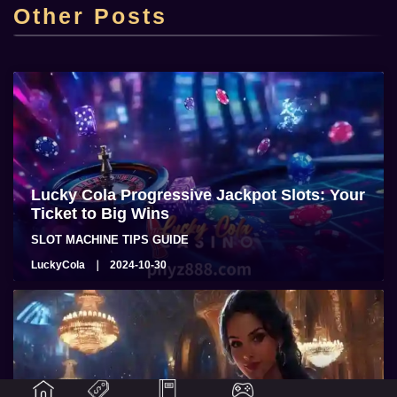
Lucky Cola Progressive Jackpot Slots: Your
Ticket to Big Wins
SLOT MACHINE TIPS GUIDE
LuckyCola
2024-10-30
Lucky Cola Club Login: Your Gateway to
Exclusive VIP Benefits
BLOG
LuckyCola
2024-10-28