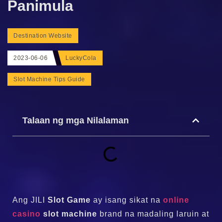
Panimula
Destination Website
2023-06-06
LuckyCola
Slot Machine Tips Guide
Talaan ng mga Nilalaman
Ang JILI
Slot Game
ay isang sikat na
online
casino
slot machine
brand na madaling laruin at