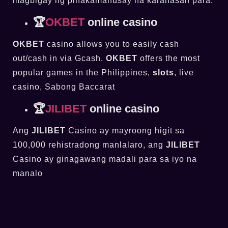
out/cash in via Gcash.
OKBET
offers the most
popular games in the Philippines,
slots
, live
casino, Sabong Baccarat
🏆
JILIBET
online casino
Ang
JILIBET
Casino ay mayroong higit sa
100,000 rehistradong manlalaro, ang
JILIBET
Casino ay ginagawang madali para sa iyo na
manalo
Top Online Casino Lucky Cola Casino sa
Pilipinas
Other Posts
admin
2025-06-22