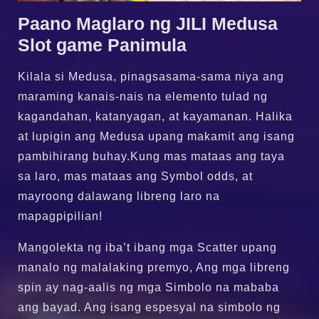
Paano Maglaro ng JILI Medusa
Slot game Panimula
Kilala si Medusa, pinagsasama-sama niya ang
maraming kanais-nais na elemento tulad ng
kagandahan, katanyagan, at kayamanan. Halika
at lupigin ang Medusa upang makamit ang isang
pambihirang buhay.Kung mas mataas ang taya
sa laro, mas mataas ang Symbol odds, at
mayroong dalawang libreng laro na
mapagpipilian!
Mangolekta ng iba’t ibang mga Scatter upang
manalo ng malalaking premyo, Ang mga libreng
spin ay nag-aalis ng mga Simbolo na mababa
ang bayad. Ang isang espesyal na simbolo ng