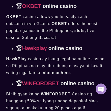
🏆
OKBET
online casino
OKBET
casino allows you to easily cash
out/cash in via Gcash.
OKBET
offers the most
popular games in the Philippines,
slots,
live
casino, Sabong Baccarat
🏆
Hawkplay
online casino
HawkPlay
casino ay isang legal na online casino
sa Pilipinas na may libu-libong masaya at kawili-
wiling mga laro at
slot machine.
🏆
WINFORDBET
online casino
Binibigyan ka ng
WINFORDBET
Casino ng
hanggang 50% sa iyong unang deposito! Mag-
sign up at makakuha ng 20 pesos agad!