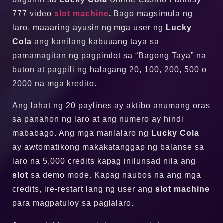
777 video
slot machine
.
Bago magsimula ng
laro, maaaring ayusin ng mga user ng
Lucky
Cola
ang kanilang kabuuang taya sa
pamamagitan ng pagpindot sa “Bagong Taya” na
buton at pagpili ng halagang 20, 100, 200, 500 o
2000 na mga kredito.
Ang lahat ng 20 paylines ay aktibo anumang oras
sa panahon ng laro at ang numero ay hindi
mababago. Ang mga manlalaro ng
Lucky Cola
ay awtomatikong makakatanggap ng balanse sa
laro na 5,000 credits kapag inilunsad nila ang
slot
sa demo mode. Kapag naubos na ang mga
credits, ire-restart lang ng user ang
slot machine
para magpatuloy sa paglalaro.