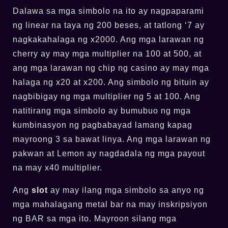
Dalawa sa mga simbolo na ito ay nagpaparami
ng linear na taya ng 200 beses, at tatlong ‘7 ay
nagkakahalaga ng x2000. Ang mga larawan ng
cherry ay may mga multiplier na 100 at 500, at
ang mga larawan ng chip ng casino ay may mga
halaga ng x20 at x200. Ang simbolo ng bituin ay
nagbibigay ng mga multiplier ng 5 at 100. Ang
natitirang mga simbolo ay bumubuo ng mga
kumbinasyon ng pagbabayad lamang kapag
mayroong 3 sa bawat linya. Ang mga larawan ng
pakwan at Lemon ay nagdadala ng mga payout
na may x40 multiplier.
Ang
slot
ay may ilang mga simbolo sa anyo ng
mga mahalagang metal bar na may inskripsiyon
ng BAR sa mga ito. Mayroon silang mga