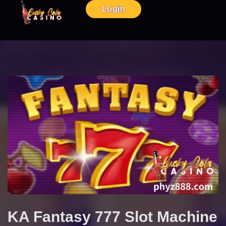
Login
KA Fantasy 777 Slot Machine