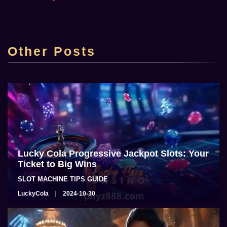
Top Online Casino Lucky Cola Casino sa
Pilipinas
Other Posts
admin
2025-06-22
Lucky Cola Progressive Jackpot Slots: Your
Ticket to Big Wins
SLOT MACHINE TIPS GUIDE
LuckyCola
2024-10-30