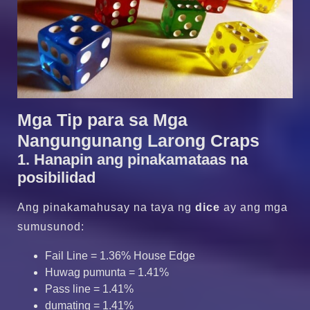
Mga Tip para sa Mga
Nangungunang Larong Craps
1. Hanapin ang pinakamataas na
posibilidad
Ang pinakamahusay na taya ng
dice
ay ang mga
sumusunod:
Fail Line = 1.36% House Edge
Huwag pumunta = 1.41%
Pass line = 1.41%
dumating = 1.41%