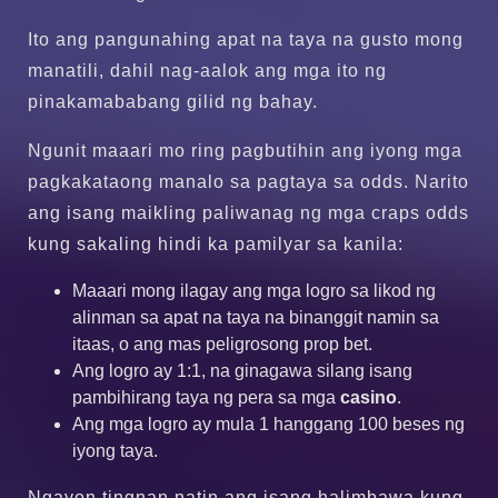
Ito ang pangunahing apat na taya na gusto mong
manatili, dahil nag-aalok ang mga ito ng
pinakamababang gilid ng bahay.
Ngunit maaari mo ring pagbutihin ang iyong mga
pagkakataong manalo sa pagtaya sa odds. Narito
ang isang maikling paliwanag ng mga craps odds
kung sakaling hindi ka pamilyar sa kanila:
Maaari mong ilagay ang mga logro sa likod ng
alinman sa apat na taya na binanggit namin sa
itaas, o ang mas peligrosong prop bet.
Ang logro ay 1:1, na ginagawa silang isang
pambihirang taya ng pera sa mga
casino
.
Ang mga logro ay mula 1 hanggang 100 beses ng
iyong taya.
Ngayon tingnan natin ang isang halimbawa kung