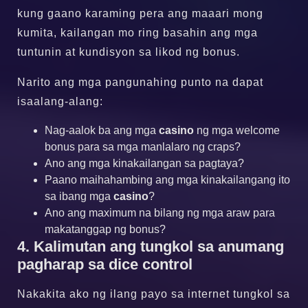
kung gaano karaming pera ang maaari mong
kumita, kailangan mo ring basahin ang mga
tuntunin at kundisyon sa likod ng bonus.
Narito ang mga pangunahing punto na dapat
isaalang-alang:
Nag-aalok ba ang mga
casino
ng mga welcome
bonus para sa mga manlalaro ng craps?
Ano ang mga kinakailangan sa pagtaya?
Paano maihahambing ang mga kinakailangang ito
sa ibang mga
casino
?
Ano ang maximum na bilang ng mga araw para
makatanggap ng bonus?
4. Kalimutan ang tungkol sa anumang
pagharap sa dice control
Nakakita ako ng ilang payo sa internet tungkol sa