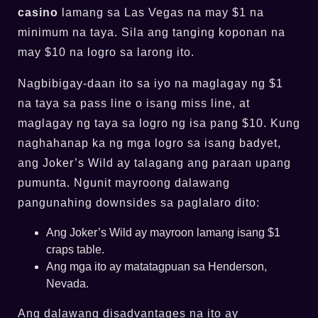
casino
lamang sa Las Vegas na may $1 na
minimum na taya. Sila ang tanging koponan na
may $10 na logro sa larong ito.
Nagbibigay-daan ito sa iyo na maglagay ng $1
na taya sa pass line o isang miss line, at
maglagay ng taya sa logro ng isa pang $10. Kung
naghahanap ka ng mga logro sa isang badyet,
ang Joker’s Wild ay talagang ang paraan upang
pumunta. Ngunit mayroong dalawang
pangunahing downsides sa paglalaro dito:
Ang Joker’s Wild ay mayroon lamang isang $1
craps table.
Ang mga ito ay matatagpuan sa Henderson,
Nevada.
Ang dalawang disadvantages na ito ay