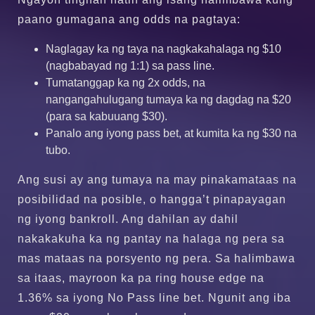
paano gumagana ang odds na pagtaya:
Naglagay ka ng taya na nagkakahalaga ng $10
(nagbabayad ng 1:1) sa pass line.
Tumatanggap ka ng 2x odds, na
nangangahulugang tumaya ka ng dagdag na $20
(para sa kabuuang $30).
Panalo ang iyong pass bet, at kumita ka ng $30 na
tubo.
Ang susi ay ang tumaya na may pinakamataas na
posibilidad na posible, o hangga’t pinapayagan
ng iyong bankroll. Ang dahilan ay dahil
nakakakuha ka ng pantay na halaga ng pera sa
mas mataas na porsyento ng pera. Sa halimbawa
sa itaas, mayroon ka pa ring house edge na
1.36% sa iyong No Pass line bet. Ngunit ang iba