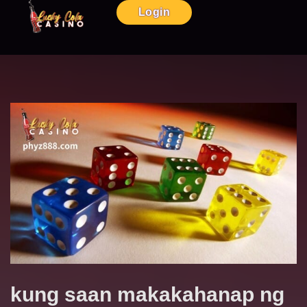
Login
kung saan makakahanap ng