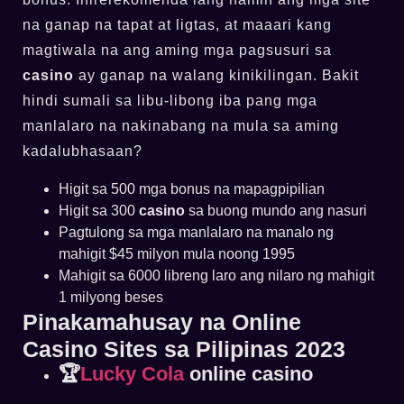
na ganap na tapat at ligtas, at maaari kang
magtiwala na ang aming mga pagsusuri sa
casino
ay ganap na walang kinikilingan. Bakit
hindi sumali sa libu-libong iba pang mga
manlalaro na nakinabang na mula sa aming
kadalubhasaan?
Higit sa 500 mga bonus na mapagpipilian
Higit sa 300
casino
sa buong mundo ang nasuri
Pagtulong sa mga manlalaro na manalo ng
mahigit $45 milyon mula noong 1995
Mahigit sa 6000 libreng laro ang nilaro ng mahigit
1 milyong beses
Pinakamahusay na Online
Casino Sites sa Pilipinas 2023
🏆
Lucky Cola
online casino