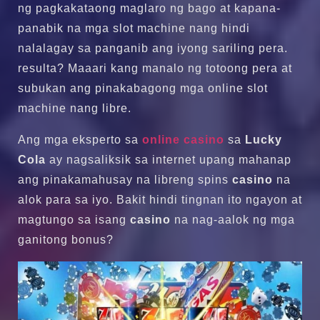
ng pagkakataong maglaro ng bago at kapana-
panabik na mga slot machine nang hindi
nalalagay sa panganib ang iyong sariling pera.
resulta? Maaari kang manalo ng totoong pera at
subukan ang pinakabagong mga online slot
machine nang libre.
Ang mga eksperto sa
online
casino
sa
Lucky
Cola
ay nagsaliksik sa internet upang mahanap
ang pinakamahusay na libreng spins
casino
na
alok para sa iyo. Bakit hindi tingnan ito ngayon at
magtungo sa isang
casino
na nag-aalok ng mga
ganitong bonus?