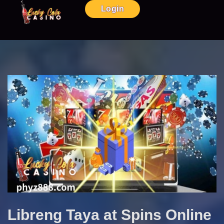
Login
Libreng Taya at Spins Online