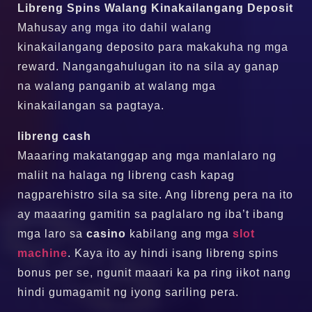
Libreng Spins Walang Kinakailangang Deposit
Mahusay ang mga ito dahil walang
kinakailangang deposito para makakuha ng mga
reward. Nangangahulugan ito na sila ay ganap
na walang panganib at walang mga
kinakailangan sa pagtaya.
libreng cash
Maaaring makatanggap ang mga manlalaro ng
maliit na halaga ng libreng cash kapag
nagparehistro sila sa site. Ang libreng pera na ito
ay maaaring gamitin sa paglalaro ng iba’t ibang
mga laro sa
casino
kabilang ang mga
slot
machine
. Kaya ito ay hindi isang libreng spins
bonus per se, ngunit maaari ka pa ring iikot nang
hindi gumagamit ng iyong sariling pera.