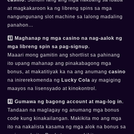
at magkakaroon ka ng libreng spins sa mga
nangungunang slot machine sa lalong madaling
panahon…
1️⃣ Maghanap ng mga casino na nag-aalok ng
mga libreng spin sa pag-signup.
Maaari mong gamitin ang shortlist sa pahinang
ito upang mahanap ang pinakabagong mga
bonus, at makatitiyak ka na ang anumang
casino
na inirerekomenda ng
Lucky Cola
ay magiging
maayos na lisensyado at kinokontrol.
2️⃣ Gumawa ng bagong account at mag-log in.
Tandaan na maglagay ng anumang mga bonus
code kung kinakailangan. Makikita mo ang mga
ito na nakalista kasama ng mga alok na bonus sa