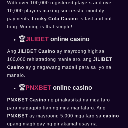
With over 100,000 registered players and over
10,000 players making successful monthly
payments,
Lucky Cola Casino
is fast and not
long. Winning is that simple!
🏆
JILIBET
online casino
Ang
JILIBET Casino
ay mayroong higit sa
100,000 rehistradong manlalaro, ang
JILIBET
Casino
ay ginagawang madali para sa iyo na
manalo.
🏆
PNXBET
online casino
PNXBET Casino
ng pinakasikat na mga laro
para mapagpipilian ng mga manlalaro. Ang
PNXBET
ay mayroong 5,000 mga laro sa
casino
upang magbigay ng pinakamahusay na