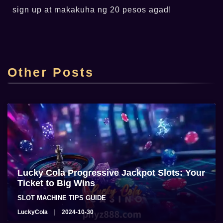
sign up at makakuha ng 20 pesos agad!
Top Online Casino Lucky Cola Casino sa
Pilipinas
Other Posts
admin
2025-06-22
Lucky Cola Progressive Jackpot Slots: Your
Ticket to Big Wins
SLOT MACHINE TIPS GUIDE
LuckyCola
2024-10-30