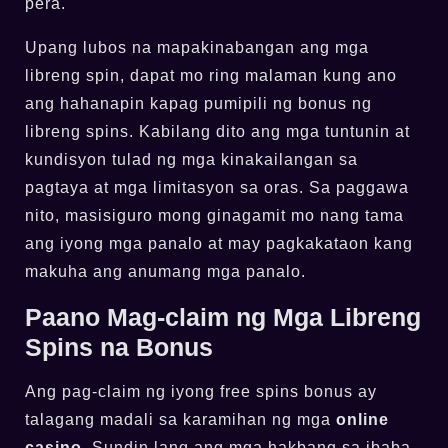
pera.
Upang lubos na mapakinabangan ang mga
libreng spin, dapat mo ring malaman kung ano
ang hahanapin kapag pumipili ng bonus ng
libreng spins. Kabilang dito ang mga tuntunin at
kundisyon tulad ng mga kinakailangan sa
pagtaya at mga limitasyon sa oras. Sa paggawa
nito, masisiguro mong ginagamit mo nang tama
ang iyong mga panalo at may pagkakataon kang
makuha ang anumang mga panalo.
Paano Mag-claim ng Mga Libreng
Spins na Bonus
Ang pag-claim ng iyong free spins bonus ay
talagang madali sa karamihan ng mga
online
casino.
Sundin lang ang mga hakbang sa ibaba