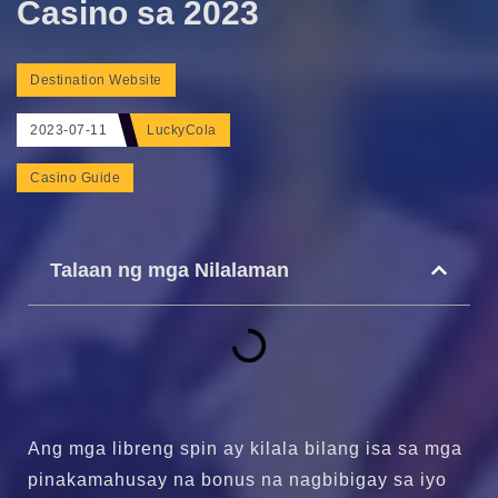
Casino sa 2023
Destination Website
2023-07-11
LuckyCola
Casino Guide
Talaan ng mga Nilalaman
Ang mga libreng spin ay kilala bilang isa sa mga
pinakamahusay na bonus na nagbibigay sa iyo