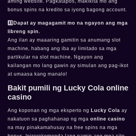
aming website. Pagkatapos, makikita mo ang
bonus spins na kredito sa iyong bagong account.
3️⃣Dapat ay magagamit mo na ngayon ang mga
libreng spin.
Ang ilan ay maaaring gamitin sa anumang slot
machine, habang ang iba ay limitado sa mga
partikular na slot machine. Ngayon ang
kailangan mo lang gawin ay simulan ang pag-ikot
at umaasa kang manalo!
Bakit pumili ng Lucky Cola online
casino
Ang koponan ng mga eksperto ng
Lucky Cola
ay
nakatuon sa paghahanap ng mga
online casino
na may pinakamahusay na free spins na mga
bonus. Inirerekomenda lang namin ang mga site