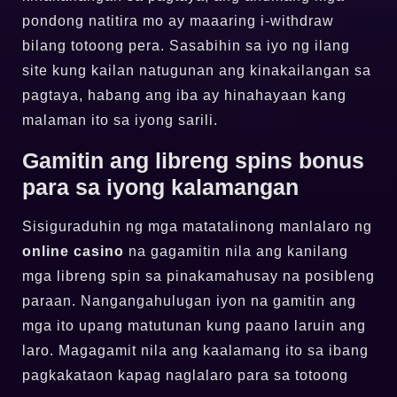
pondong natitira mo ay maaaring i-withdraw
bilang totoong pera. Sasabihin sa iyo ng ilang
site kung kailan natugunan ang kinakailangan sa
pagtaya, habang ang iba ay hinahayaan kang
malaman ito sa iyong sarili.
Gamitin ang libreng spins bonus
para sa iyong kalamangan
Sisiguraduhin ng mga matatalinong manlalaro ng
online casino
na gagamitin nila ang kanilang
mga libreng spin sa pinakamahusay na posibleng
paraan. Nangangahulugan iyon na gamitin ang
mga ito upang matutunan kung paano laruin ang
laro. Magagamit nila ang kaalamang ito sa ibang
pagkakataon kapag naglalaro para sa totoong