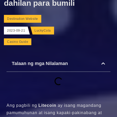
dahilan para bumili
Destination Website
2023-09-21
LuckyCola
Casino Guide
Talaan ng mga Nilalaman
Ang pagbili ng
Litecoin
ay isang magandang
pamumuhunan at isang kapaki-pakinabang at