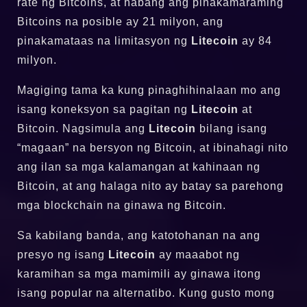
rate ng Bitcoins, at habang ang pinakamaraming
Bitcoins na posible ay 21 milyon, ang
pinakamataas na limitasyon ng
Litecoin
ay 84
milyon.
Magiging tama ka kung pinaghihinalaan mo ang
isang koneksyon sa pagitan ng
Litecoin
at
Bitcoin. Nagsimula ang
Litecoin
bilang isang
“magaan” na bersyon ng Bitcoin, at ibinahagi nito
ang ilan sa mga kalamangan at kahinaan ng
Bitcoin, at ang halaga nito ay batay sa parehong
mga blockchain na ginawa ng Bitcoin.
Sa kabilang banda, ang katotohanan na ang
presyo ng isang
Litecoin
ay maaabot ng
karamihan sa mga mamimili ay ginawa itong
isang popular na alternatibo. Kung gusto mong