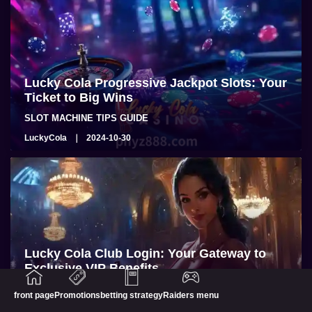
Lucky Cola Progressive Jackpot Slots: Your
Ticket to Big Wins
SLOT MACHINE TIPS GUIDE
LuckyCola
2024-10-30
Lucky Cola Club Login: Your Gateway to
Exclusive VIP Benefits
BLOG
front page
Promotions
betting strategy
Raiders menu
LuckyCola
2024-10-28