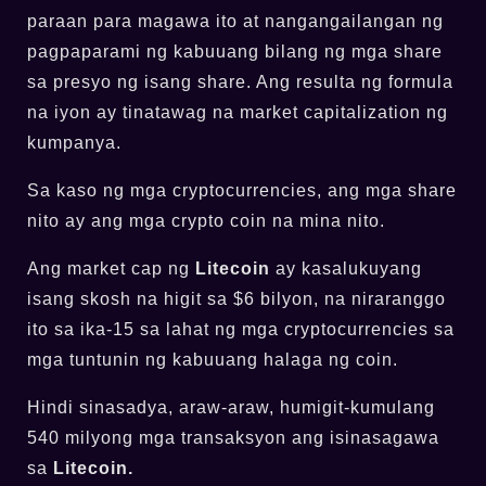
paraan para magawa ito at nangangailangan ng
pagpaparami ng kabuuang bilang ng mga share
sa presyo ng isang share. Ang resulta ng formula
na iyon ay tinatawag na market capitalization ng
kumpanya.
Sa kaso ng mga cryptocurrencies, ang mga share
nito ay ang mga crypto coin na mina nito.
Ang market cap ng
Litecoin
ay kasalukuyang
isang skosh na higit sa $6 bilyon, na niraranggo
ito sa ika-15 sa lahat ng mga cryptocurrencies sa
mga tuntunin ng kabuuang halaga ng coin.
Hindi sinasadya, araw-araw, humigit-kumulang
540 milyong mga transaksyon ang isinasagawa
sa
Litecoin.