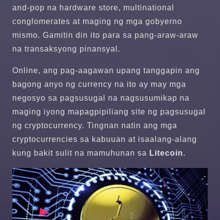
and-pop na hardware store, multinational
conglomerates at maging ng mga gobyerno
mismo. Gamitin din ito para sa pang-araw-araw
na transaksyong pinansyal.
Online, ang pag-aagawan upang tanggapin ang
bagong anyo ng currency na ito ay may mga
negosyo sa pagsusugal na nagsusumikap na
maging iyong mapagpipiliang site ng pagsusugal
ng cryptocurrency. Tingnan natin ang mga
cryptocurrencies sa kabuuan at isaalang-alang
kung bakit sulit na mamuhunan sa
Litecoin
.