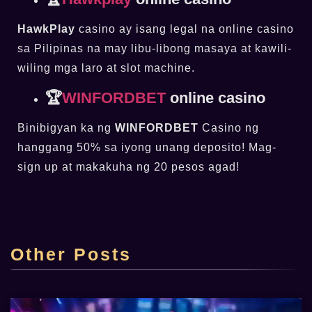
HawkPlay
casino ay isang legal na online casino
sa Pilipinas na may libu-libong masaya at kawili-
wiling mga laro at slot machine.
🏆
WINFORDBET
online casino
Binibigyan ka ng
WINFORDBET
Casino ng
hanggang 50% sa iyong unang deposito! Mag-
sign up at makakuha ng 20 pesos agad!
Top Online Casino Lucky Cola Casino sa
Pilipinas
Other Posts
admin
2025-06-22