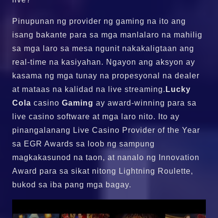
Pinupunan ng provider ng gaming na ito ang
isang bakante para sa mga manlalaro na mahilig
sa mga laro sa mesa ngunit nakakaligtaan ang
real-time na kasiyahan. Ngayon ang aksyon ay
kasama ng mga tunay na propesyonal na dealer
at mataas na kalidad na live streaming.
Lucky
Cola
casino
Gaming
ay award-winning para sa
live casino software at mga laro nito. Ito ay
pinangalanang Live Casino Provider of the Year
sa EGR Awards sa loob ng sampung
magkakasunod na taon, at nanalo ng Innovation
Award para sa sikat nitong Lightning Roulette,
bukod sa iba pang mga bagay.