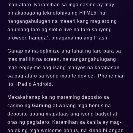
manlalaro. Karamihan sa mga casino ay may
pinakabagong teknolohiya ng HTML5, na
nangangahulugan na maaari kang maglaro ng
anumang laro ng slot o live na laro sa iyong
browser, hangga’t pinagana mo ang Flash.
Ganap na na-optimize ang lahat ng laro para sa
mas maliliit na screen, na nangangahulugang
mae-enjoy mo ang isang maayos na karanasan
sa paglalaro sa iyong mobile device, iPhone man
ito, iPad o Android.
Makakahanap ka ng maraming deposito sa
casino ng
Gaming
at walang mga bonus na
deposito upang mapataas ang iyong badyet at
oras ng paglalaro. Karamihan sa kanila ay mag-
aalok ng mga welcome bonus, na kinabibilangan