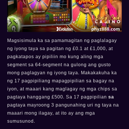
Magsisimula ka sa pamamagitan ng paglalagay
ng iyong taya sa pagitan ng £0.1 at £1,000, at
pagkatapos ay pipiliin mo kung aling mga
segment sa 64-segment na gulong ang gusto
mong paglagyan ng iyong taya. Makakakuha ka
ng 17 pagpipiliang mapagpipilian sa bagay na
iyon, at maaari kang maglagay ng mga chips sa
pagtaya hanggang £500. Sa 17 pagpipilian
sa
pagtaya mayroong 3 pangunahing uri ng taya na
maaari mong ilagay, at ito ay ang mga
sumusunod.