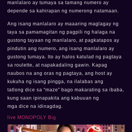
manlalaro ay tumaya sa tamang numero ay
depende sa kahirapan ng numerong natamaan.
Ang isang manlalaro ay maaaring maglagay ng
taya sa pamamagitan ng pagpili ng halaga na
gustong tayaan ng manlalaro, at pagkatapos ay
pindutin ang numero, ang isang manlalaro ay
gustong tumaya. Ito ay halos katulad ng pagtaya
sa roulette, at napakadaling gawin. Kapag
naubos na ang oras ng pagtaya, ang host ay
kukuha ng isang pingga, na ilalabas ang
tatlong dice sa “maze” bago makarating sa ibaba,
kung saan ipinapakita ang kabuuan ng
mga dice na idinagdag.
live MONOPOLY Big