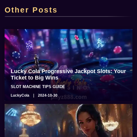
Pilipinas
Other Posts
admin
2025-06-22
Lucky Cola Progressive Jackpot Slots: Your
Ticket to Big Wins
SLOT MACHINE TIPS GUIDE
LuckyCola
2024-10-30