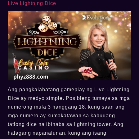
Live Lightning Dice
Ang pangkalahatang gameplay ng Live Lightning
Dice ay medyo simple. Posibleng tumaya sa mga
numerong mula 3 hanggang 18, kung saan ang
mga numero ay kumakatawan sa kabuuang
tatlong dice na ibinaba sa lightning tower. Ang
halagang napanalunan, kung ang isang