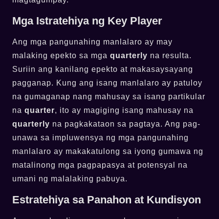
Mga Istratehiya ng Key Player
Ang mga pangunahing manlalaro ay may
malaking epekto sa mga
quarterly
na resulta.
Suriin ang kanilang epekto at makasaysayang
pagganap. Kung ang isang manlalaro ay patuloy
na gumaganap nang mahusay sa isang partikular
na
quarter
, ito ay magiging isang mahusay na
quarterly
na pagkakataon sa pagtaya. Ang pag-
unawa sa impluwensya ng mga pangunahing
manlalaro ay makakatulong sa iyong gumawa ng
matalinong mga pagpapasya at potensyal na
umani ng malalaking pabuya.
Estratehiya sa Panahon at Kundisyon