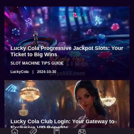
Lucky Cola Progressive Jackpot Slots: Your
Ticket to Big Wins
SLOT MACHINE TIPS GUIDE
LuckyCola
2024-10-30
Lucky Cola Club Login: Your Gateway to
Exclusive VIP Benefits