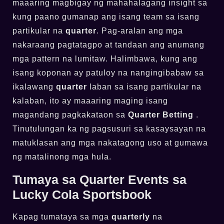
maaaring magbigay ng mahahalagang insight sa
kung paano gumanap ang isang team sa isang
partikular na
quarter
. Pag-aralan ang mga
nakaraang pagtatagpo at tandaan ang anumang
mga pattern na lumitaw. Halimbawa, kung ang
isang koponan ay patuloy na nangingibabaw sa
ikalawang
quarter
laban sa isang partikular na
kalaban, ito ay maaaring maging isang
magandang pagkakataon sa
Quarter Betting
.
Tinutulungan ka ng pagsusuri sa kasaysayan na
matuklasan ang mga nakatagong uso at gumawa
ng matalinong mga hula.
Tumaya sa Quarter Events sa
Lucky Cola Sportsbook
Kapag tumataya sa mga
quarterly
na