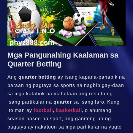
Mga Pangunahing Kaalaman sa
Quarter Betting
Ang
quarter betting
ay isang kapana-panabik na
paraan ng pagtaya sa sports na nagbibigay-daan
sa mga kalahok na mahulaan ang resulta ng
isang partikular na
quarter
sa isang laro. Kung
ito man ay
football
,
basketball
, o anumang
season-based na sport, ang ganitong uri ng
pagtaya ay nakatuon sa mga partikular na yugto