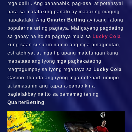
mga daliri. Ang pananabik, pag-asa, at potensyal
para sa malalaking panalo ay maaaring maging
napakalaki. Ang
Quarter Betting
ay isang lalong
popular na uri ng pagtaya. Maligayang pagdating
sa gabay na ito sa pagtaya mula sa
Lucky Cola
kung saan susuriin namin ang mga pinagmulan,
estratehiya, at mga tip upang matulungan kang
mapataas ang iyong mga pagkakataong
magtagumpay sa iyong mga taya sa
Lucky Cola
Casino. Ihanda ang iyong mga notepad, umupo
at tamasahin ang kapana-panabik na
paglalakbay na ito sa pamamagitan ng
QuarterBetting
.