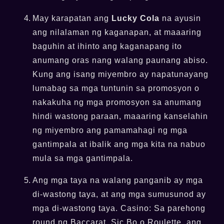
May karapatan ang
Lucky Cola
na ayusin
ang nilalaman ng kaganapan, at maaaring
baguhin at ihinto ang kaganapang ito
anumang oras nang walang paunang abiso.
Kung ang isang miyembro ay napatunayang
lumabag sa mga tuntunin sa promosyon o
nakakuha ng mga promosyon sa anumang
hindi wastong paraan, maaaring kanselahin
ng miyembro ang pamamahagi ng mga
gantimpala at ibalik ang mga kita na nabuo
mula sa mga gantimpala.
Ang mga taya na walang panganib ay mga
di-wastong taya, at ang mga sumusunod ay
mga di-wastong taya. Casino: Sa parehong
round ng Baccarat, Sic Bo o Roulette, ang