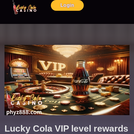
Login
Lucky Cola VIP level rewards