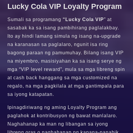
Lucky Cola VIP Loyalty Program
Sumali sa programang
“Lucky Cola
VIP
” at
sasabak ka sa isang pambihirang paglalakbay.
Ito ay hindi lamang simula ng isang na-upgrade
na karanasan sa paglalaro, ngunit isa ring
bagong paraan ng pamumuhay. Bilang isang VIP
na miyembro, masisiyahan ka sa isang serye ng
mga “VIP level reward”, mula sa mga libreng spin
at cash back hanggang sa mga customized na
regalo, na mga pagkilala at mga gantimpala para
sa iyong katapatan.
Ipinagdiriwang ng aming Loyalty Program ang
paglahok at kontribusyon ng bawat manlalaro.
Naghahanap ka man ng libangan sa iyong
libreng oras o naghahanap ng kapana-panabik