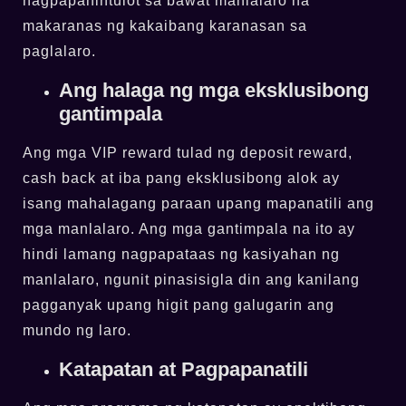
nagpapahintulot sa bawat manlalaro na
makaranas ng kakaibang karanasan sa
paglalaro.
Ang halaga ng mga eksklusibong
gantimpala
Ang mga VIP reward tulad ng deposit reward,
cash back at iba pang eksklusibong alok ay
isang mahalagang paraan upang mapanatili ang
mga manlalaro. Ang mga gantimpala na ito ay
hindi lamang nagpapataas ng kasiyahan ng
manlalaro, ngunit pinasisigla din ang kanilang
pagganyak upang higit pang galugarin ang
mundo ng laro.
Katapatan at Pagpapanatili