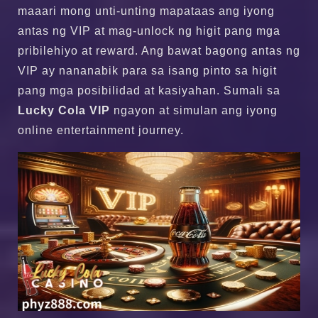
maaari mong unti-unting mapataas ang iyong
antas ng VIP at mag-unlock ng higit pang mga
pribilehiyo at reward. Ang bawat bagong antas ng
VIP ay nananabik para sa isang pinto sa higit
pang mga posibilidad at kasiyahan. Sumali sa
Lucky Cola VIP
ngayon at simulan ang iyong
online entertainment journey.