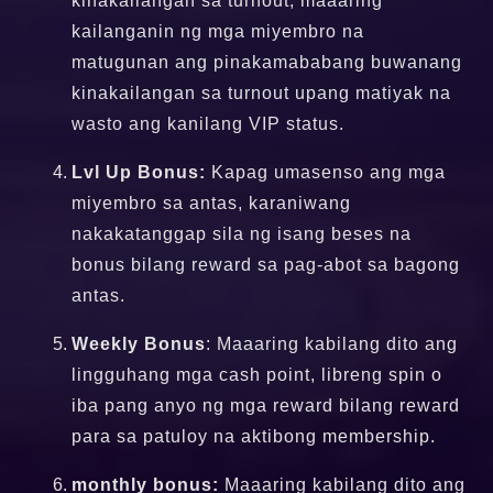
kinakailangan sa turnout, maaaring
kailanganin ng mga miyembro na
matugunan ang pinakamababang buwanang
kinakailangan sa turnout upang matiyak na
wasto ang kanilang VIP status.
Lvl Up Bonus:
Kapag umasenso ang mga
miyembro sa antas, karaniwang
nakakatanggap sila ng isang beses na
bonus bilang reward sa pag-abot sa bagong
antas.
Weekly Bonus
: Maaaring kabilang dito ang
lingguhang mga cash point, libreng spin o
iba pang anyo ng mga reward bilang reward
para sa patuloy na aktibong membership.
monthly bonus:
Maaaring kabilang dito ang