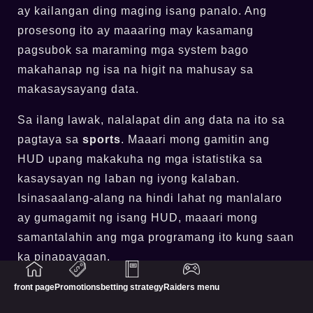
ay kailangan ding maging isang panalo. Ang
prosesong ito ay maaaring may kasamang
pagsubok sa maraming mga system bago
makahanap ng isa na higit na mahusay sa
makasaysayang data.
Sa ilang lawak, nalalapat din ang data na ito sa
pagtaya sa
sports
. Maaari mong gamitin ang
HUD upang makakuha ng mga istatistika sa
kasaysayan ng laban ng iyong kalaban.
Isinasaalang-alang na hindi lahat ng manlalaro
ay gumagamit ng isang HUD, maaari mong
samantalahin ang mga programang ito kung saan
ka pinapayagan.
Pagkatapos basahin ang artikulong ito, alam mo
front page
Promotions
betting strategy
Raiders menu
ba na ang makasaysayang data ay may epekto