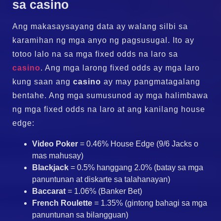
sa casino
Ang makasaysayang data ay walang silbi sa
karamihan ng mga anyo ng pagsusugal. Ito ay
totoo lalo na sa mga fixed odds na laro sa
casino
. Ang mga larong fixed odds ay mga laro
kung saan ang
casino
ay may pangmatagalang
bentahe. Ang mga sumusunod ay mga halimbawa
ng mga fixed odds na laro at ang kanilang house
edge:
Video Poker
= 0.46% House Edge (9/6 Jacks o
mas mahusay)
Blackjack
= 0.5% hanggang 2.0% (batay sa mga
panuntunan at diskarte sa talahanayan)
Baccarat
= 1.06% (Banker Bet)
French Roulette
= 1.35% (gintong bahagi sa mga
panuntunan sa bilangguan)