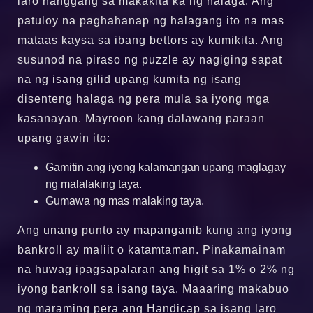
laro hanggang sa makakita ka ng halaga. Ang
patuloy na paghahanap ng halagang ito na mas
mataas kaysa sa ibang bettors ay kumikita. Ang
susunod na piraso ng puzzle ay nagiging sapat
na ng isang gilid upang kumita ng isang
disenteng halaga ng pera mula sa iyong mga
kasanayan. Mayroon kang dalawang paraan
upang gawin ito:
Gamitin ang iyong kalamangan upang maglagay
ng malalaking taya.
Gumawa ng mas malaking taya.
Ang unang punto ay mapanganib kung ang iyong
bankroll ay maliit o katamtaman. Pinakamainam
na huwag ipagsapalaran ang higit sa 1% o 2% ng
iyong bankroll sa isang taya. Maaaring makabuo
ng maraming pera ang Handicap sa isang laro