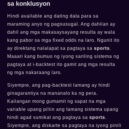
sa konklusyon
Hindi available ang dating data para sa
maraming anyo ng pagsusugal. Ang dahilan ay
dahil ang mga makasaysayang resulta ay wala
kang pabor sa mga fixed odds na laro. Ngunit ito
ay direktang nalalapat sa pagtaya sa
sports
.
Maaari kang bumuo ng iyong sariling sistema ng
pagtaya at i-backtest ito gamit ang mga resulta
ng mga nakaraang laro.
Siyempre, ang pag-backtest lamang ay hindi
ginagarantiya na mananalo ka ng pera.
Kailangan mong gumamit ng sapat na mga
variable upang piliin ang tamang sistema upang
hindi agad sumikat ang pagtaya sa
sports
.
Siyempre, ang diskarte sa pagtaya na iyong pinili