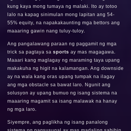
kung kaya mong tumaya ng malaki. Ito ay totoo
lalo na kapag sinimulan mong lapitan ang 54-
55% equity, na napakakaunting mga bettors ang
maaaring gawin nang tuluy-tuloy.
Ang pangalawang paraan ng paggamit ng mga
trick sa pagtaya sa
sports
ay mas magagawa.
Maaari kang maglagay ng maraming taya upang
makakuha ng higit na kalamangan. Ang downside
ay na wala kang oras upang tumpak na ilagay
ang mga obstacle sa bawat laro. Ngunit ang
solusyon ay upang bumuo ng isang sistema na
maaaring magamit sa isang malawak na hanay
ng mga laro.
Siyempre, ang paglikha ng isang panalong
sistema ng pagsusugal ay mas madaling sabihin