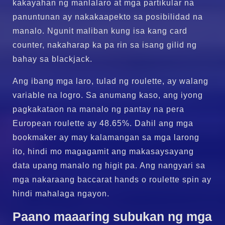
kakayahan ng manlalaro at mga partikular na
panuntunan ay nakakaapekto sa posibilidad na
manalo. Ngunit maliban kung isa kang card
counter, nakaharap ka pa rin sa isang gilid ng
bahay sa blackjack.
Ang ibang mga laro, tulad ng roulette, ay walang
variable na logro. Sa anumang kaso, ang iyong
pagkakataon na manalo ng pantay na pera
European roulette ay 48.65%. Dahil ang mga
bookmaker ay may kalamangan sa mga larong
ito, hindi mo magagamit ang makasaysayang
data upang manalo ng higit pa. Ang nangyari sa
mga nakaraang baccarat hands o roulette spin ay
hindi mahalaga ngayon.
Paano maaaring subukan ng mga