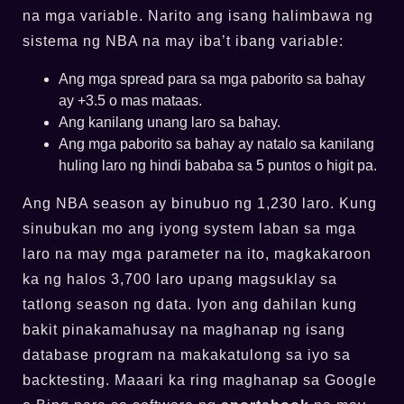
na mga variable. Narito ang isang halimbawa ng
sistema ng NBA na may iba’t ibang variable:
Ang mga spread para sa mga paborito sa bahay
ay +3.5 o mas mataas.
Ang kanilang unang laro sa bahay.
Ang mga paborito sa bahay ay natalo sa kanilang
huling laro ng hindi bababa sa 5 puntos o higit pa.
Ang NBA season ay binubuo ng 1,230 laro. Kung
sinubukan mo ang iyong system laban sa mga
laro na may mga parameter na ito, magkakaroon
ka ng halos 3,700 laro upang magsuklay sa
tatlong season ng data. Iyon ang dahilan kung
bakit pinakamahusay na maghanap ng isang
database program na makakatulong sa iyo sa
backtesting. Maaari ka ring maghanap sa Google