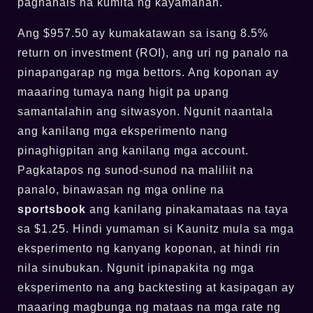
pagnanais na kumita ng kayamanan.
Ang $957.50 ay kumakatawan sa isang 8.5%
return on investment (ROI), ang uri ng panalo na
pinapangarap ng mga bettors. Ang koponan ay
maaaring tumaya nang higit pa upang
samantalahin ang sitwasyon. Ngunit naantala
ang kanilang mga eksperimento nang
pinaghigpitan ang kanilang mga account.
Pagkatapos ng sunod-sunod na maliliit na
panalo, binawasan ng mga online na
sportsbook
ang kanilang pinakamataas na taya
sa $1.25. Hindi yumaman si Kaunitz mula sa mga
eksperimento ng kanyang koponan, at hindi rin
nila sinubukan. Ngunit ipinapakita ng mga
eksperimento na ang backtesting at kasipagan ay
maaaring magbunga ng mataas na mga rate ng