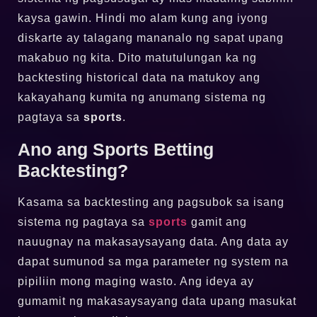
kaysa gawin. Hindi mo alam kung ang iyong
diskarte ay talagang mananalo ng sapat upang
makabuo ng kita. Dito matutulungan ka ng
backtesting historical data na matukoy ang
kakayahang kumita ng anumang sistema ng
pagtaya sa
sports
.
Ano ang Sports Betting
Backtesting?
Kasama sa backtesting ang pagsubok sa isang
sistema ng pagtaya sa
sports
gamit ang
nauugnay na makasaysayang data. Ang data ay
dapat sumunod sa mga parameter ng system na
pipiliin mong maging wasto. Ang ideya ay
gumamit ng makasaysayang data upang masukat