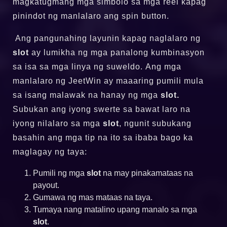
magkatugmang mga simbolo sa mga reel kapag
pinindot ng manlalaro ang spin button.
Ang pangunahing layunin kapag naglalaro ng
slot
ay lumikha ng mga panalong kumbinasyon
sa isa sa mga linya ng suweldo. Ang mga
manlalaro ng JeetWin ay maaaring pumili mula
sa isang malawak na hanay ng mga
slot.
Subukan ang iyong swerte sa bawat laro na
iyong nilalaro sa mga
slot
, ngunit subukang
basahin ang mga tip na ito sa ibaba bago ka
maglagay ng taya:
Pumili ng mga
slot
na may pinakamataas na
payout.
Gumawa ng mas mataas na taya.
Tumaya nang matalino upang manalo sa mga
slot
.