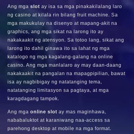
Ang mga
slot
ay isa sa mga pinakakilalang laro
ng casino at kilala rin bilang fruit machine. Sa
mga makukulay na disenyo at mapang-akit na
graphics, ang mga sikat na larong ito ay
nakakaakit ng atensyon. Sa totoo lang, sikat ang
larong ito dahil ginawa ito sa lahat ng mga
katalogo ng mga kagalang-galang na online
casino. Ang mga manlalaro ay may daan-daang
nakakaakit na pangalan na mapagpipilian, bawat
isa ay nagbibigay ng natatanging tema,
natatanging limitasyon sa pagtaya, at mga
karagdagang tampok.
Ang mga
online slot
ay mas maginhawa,
nababaluktot at karaniwang naa-access sa
parehong desktop at mobile na mga format.