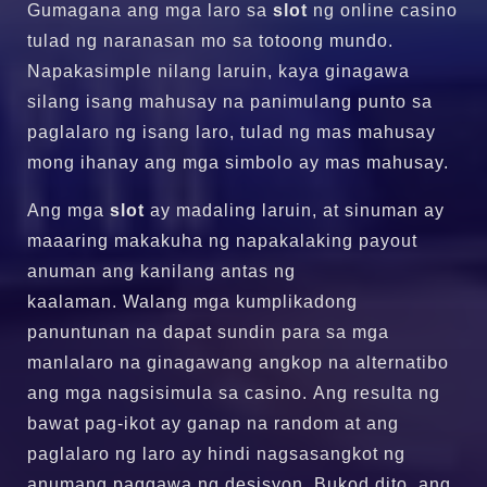
Gumagana ang mga laro sa
slot
ng online casino
tulad ng naranasan mo sa totoong mundo.
Napakasimple nilang laruin, kaya ginagawa
silang isang mahusay na panimulang punto sa
paglalaro ng isang laro, tulad ng mas mahusay
mong ihanay ang mga simbolo ay mas mahusay.
Ang mga
slot
ay madaling laruin, at sinuman ay
maaaring makakuha ng napakalaking payout
anuman ang kanilang antas ng
kaalaman. Walang mga kumplikadong
panuntunan na dapat sundin para sa mga
manlalaro na ginagawang angkop na alternatibo
ang mga nagsisimula sa casino. Ang resulta ng
bawat pag-ikot ay ganap na random at ang
paglalaro ng laro ay hindi nagsasangkot ng
anumang paggawa ng desisyon. Bukod dito, ang