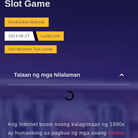
Slot Game
Destination Website
2023-06-27
LuckyCola
Slot Machine Tips Guide
Talaan ng mga Nilalaman
Ang Internet boom noong kalagitnaan ng 1990s
ay humantong sa pagbuo ng mga unang
online