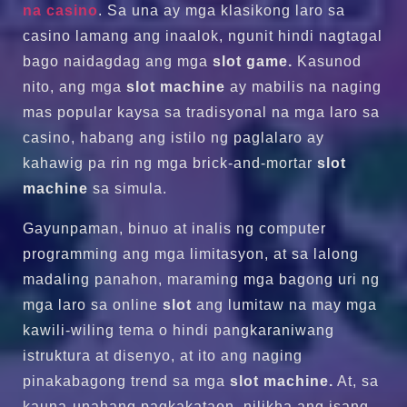
na casino
. Sa una ay mga klasikong laro sa
casino lamang ang inaalok, ngunit hindi nagtagal
bago naidagdag ang mga
slot game.
Kasunod
nito, ang mga
slot machine
ay mabilis na naging
mas popular kaysa sa tradisyonal na mga laro sa
casino, habang ang istilo ng paglalaro ay
kahawig pa rin ng mga brick-and-mortar
slot
machine
sa simula.
Gayunpaman, binuo at inalis ng computer
programming ang mga limitasyon, at sa lalong
madaling panahon, maraming mga bagong uri ng
mga laro sa online
slot
ang lumitaw na may mga
kawili-wiling tema o hindi pangkaraniwang
istruktura at disenyo, at ito ang naging
pinakabagong trend sa mga
slot machine.
At, sa
kauna-unahang pagkakataon, nilikha ang isang