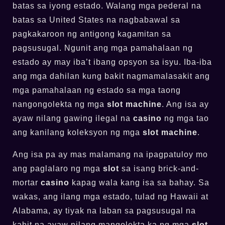
batas sa iyong estado. Walang mga pederal na
batas sa United States na nagbabawal sa
pagkakaroon ng antigong kagamitan sa
pagsusugal. Ngunit ang mga pamahalaan ng
estado ay may iba’t ibang opsyon sa isyu. Iba-iba
ang mga dahilan kung bakit nagmamalasakit ang
mga pamahalaan ng estado sa mga taong
nangongolekta ng mga
slot machine
. Ang isa ay
ayaw nilang gawing ilegal na
casino
ng mga tao
ang kanilang koleksyon ng mga
slot machine
.
Ang isa pa ay mas malamang na ipagpatuloy mo
ang paglalaro ng mga
slot
sa isang brick-and-
mortar
casino
kapag wala kang isa sa bahay. Sa
wakas, ang ilang mga estado, tulad ng Hawaii at
Alabama, ay tiyak na laban sa pagsusugal na
kahit na ayaw nilang mangolekta ka ng mga
slot