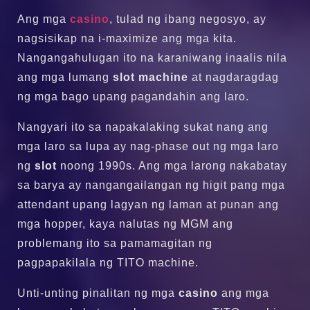
Ang mga
casino
, tulad ng ibang negosyo, ay
nagsisikap na i-maximize ang mga kita.
Nangangahulugan ito na karaniwang inaalis nila
ang mga lumang
slot machine
at nagdaragdag
ng mga bago upang pagandahin ang laro.
Nangyari ito sa napakalaking sukat nang ang
mga laro sa lupa ay nag-phase out ng mga laro
ng
slot
noong 1990s. Ang mga larong nakabatay
sa barya ay nangangailangan ng higit pang mga
attendant upang lagyan ng laman at punan ang
mga hopper, kaya nalutas ng MGM ang
problemang ito sa pamamagitan ng
pagpapakilala ng TITO machine.
Unti-unting pinalitan ng mga
casino
ang mga