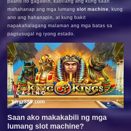
paano ito gagawin, kabilang ang kung saan
mahahanap ang mga lumang
slot machine
, kung
ano ang hahanapin, at kung bakit
napakahalagang malaman ang mga batas sa
pagsusugal ng iyong estado.
Saan ako makakabili ng mga
lumang slot machine?