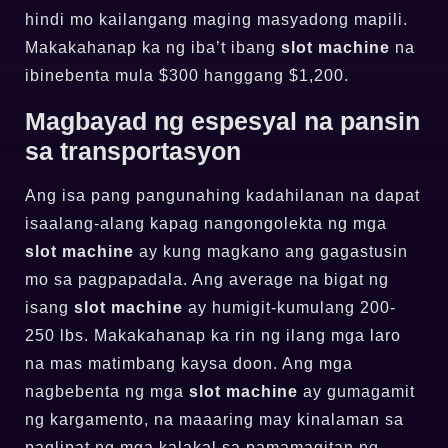
hindi mo kailangang maging masyadong mapili.
Makakahanap ka ng iba’t ibang
slot machine
na
ibinebenta mula $300 hanggang $1,200.
Magbayad ng espesyal na pansin
sa transportasyon
Ang isa pang pangunahing kadahilanan na dapat
isaalang-alang kapag nangongolekta ng mga
slot machine
ay kung magkano ang gagastusin
mo sa pagpapadala. Ang average na bigat ng
isang
slot machine
ay humigit-kumulang 200-
250 lbs. Makakahanap ka rin ng ilang mga laro
na mas matimbang kaysa doon. Ang mga
nagbebenta ng mga
slot machine
ay gumagamit
ng kargamento, na maaaring may kinalaman sa
paglipat ng mga kalakal sa pamamagitan ng