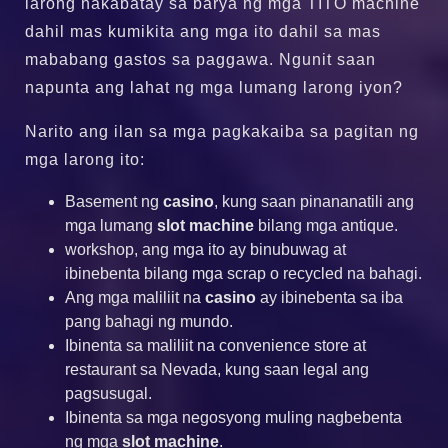
larong nakabatay sa barya ng mga TITO machine
dahil mas kumikita ang mga ito dahil sa mas
mababang gastos sa paggawa. Ngunit saan
napunta ang lahat ng mga lumang larong iyon?
Narito ang ilan sa mga pagkakaiba sa pagitan ng
mga larong ito:
Basement ng
casino
, kung saan pinananatili ang
mga lumang
slot machine
bilang mga antique.
workshop, ang mga ito ay binubuwag at
ibinebenta bilang mga scrap o recycled na bahagi.
Ang mga maliliit na
casino
ay ibinebenta sa iba
pang bahagi ng mundo.
Ibinenta sa maliliit na convenience store at
restaurant sa Nevada, kung saan legal ang
pagsusugal.
Ibinenta sa mga negosyong muling nagbebenta
ng mga
slot machine
.