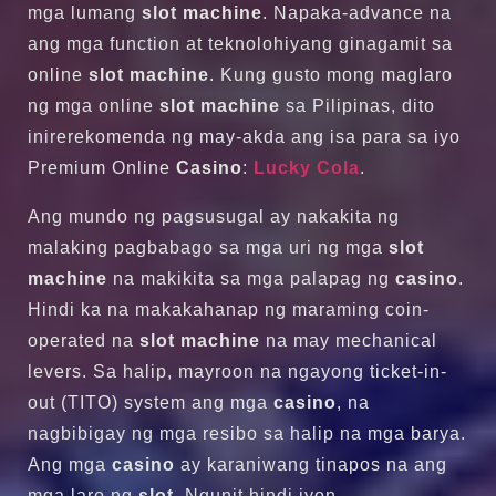
mga lumang
slot machine
. Napaka-advance na
ang mga function at teknolohiyang ginagamit sa
online
slot machine
. Kung gusto mong maglaro
ng mga online
slot machine
sa Pilipinas, dito
inirerekomenda ng may-akda ang isa para sa iyo
Premium Online
Casino
:
Lucky Cola
.
Ang mundo ng pagsusugal ay nakakita ng
malaking pagbabago sa mga uri ng mga
slot
machine
na makikita sa mga palapag ng
casino
.
Hindi ka na makakahanap ng maraming coin-
operated na
slot machine
na may mechanical
levers. Sa halip, mayroon na ngayong ticket-in-
out (TITO) system ang mga
casino
, na
nagbibigay ng mga resibo sa halip na mga barya.
Ang mga
casino
ay karaniwang tinapos na ang
mga laro ng
slot
. Ngunit hindi iyon