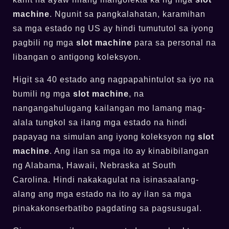
machine
. Ngunit sa pangkalahatan, karamihan
sa mga estado ng US ay hindi tumututol sa iyong
pagbili ng mga
slot machine
para sa personal na
libangan o antigong koleksyon.
Higit sa 40 estado ang nagpapahintulot sa iyo na
bumili ng mga
slot machine
, na
nangangahulugang kailangan mo lamang mag-
alala tungkol sa ilang mga estado na hindi
papayag na simulan ang iyong koleksyon ng
slot
machine
. Ang ilan sa mga ito ay kinabibilangan
ng Alabama, Hawaii, Nebraska at South
Carolina. Hindi nakakagulat na isinasaalang-
alang ang mga estado na ito ay ilan sa mga
pinakakonserbatibo pagdating sa pagsusugal.