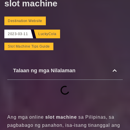
slot machine
Destination Website
2023-03-11
LuckyCola
Slot Machine Tips Guide
Talaan ng mga Nilalaman
Ang mga online
slot machine
sa Pilipinas, sa
pagbabago ng panahon, isa-isang tinanggal ang