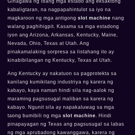
Ginagawa ng ibang mga estado ang eksaktong
kabaligtaran, na nagpapahintulot sa iyo na
magkaroon ng mga antigong
slot machine
nang
walang paghihigpit. Kasama sa mga estadong
iyon ang Arizona, Arkansas, Kentucky, Maine,
Nevada, Ohio, Texas at Utah. Ang
pinakamalaking sorpresa sa listahang ito ay
kinabibilangan ng Kentucky, Texas at Utah.
Ang Kentucky ay nakatuon sa pagprotekta sa
kanilang kumikitang industriya ng karera ng
kabayo, kaya naman hindi sila nag-aalok ng
maraming pagsusugal maliban sa karera ng
kabayo. Ngunit sila ay napakaluwag sa mga
taong bumibili ng mga
slot machine
. Hindi
pinapayagan ng Texas ang pagsusugal sa labas
ng mga aprubadong kawanggawa, karera ng