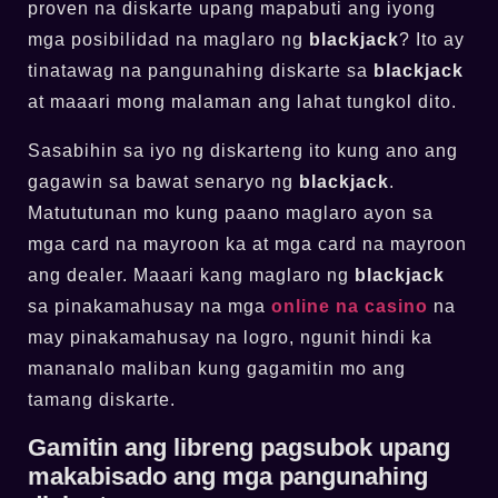
proven na diskarte upang mapabuti ang iyong
mga posibilidad na maglaro ng
blackjack
? Ito ay
tinatawag na pangunahing diskarte sa
blackjack
at maaari mong malaman ang lahat tungkol dito.
Sasabihin sa iyo ng diskarteng ito kung ano ang
gagawin sa bawat senaryo ng
blackjack
.
Matututunan mo kung paano maglaro ayon sa
mga card na mayroon ka at mga card na mayroon
ang dealer. Maaari kang maglaro ng
blackjack
sa pinakamahusay na mga
online na casino
na
may pinakamahusay na logro, ngunit hindi ka
mananalo maliban kung gagamitin mo ang
tamang diskarte.
Gamitin ang libreng pagsubok upang
makabisado ang mga pangunahing