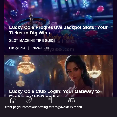
Lucky Cola Progressive Jackpot Slots: Your
Ticket to Big Wins
SLOT MACHINE TIPS GUIDE
LuckyCola
2024-10-30
Lucky Cola Club Login: Your Gateway to
Exclusive VIP Benefits
BLOG
front page
Promotions
betting strategy
Raiders menu
LuckyCola
2024-10-28