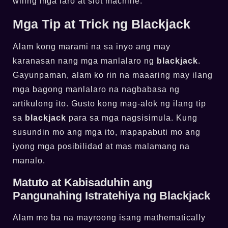
wiling mga laro at slot machine.
Mga Tip at Trick ng Blackjack
Alam kong marami na sa inyo ang may
karanasan nang mga manlalaro ng
blackjack
.
Gayunpaman, alam ko rin na maaaring may ilang
mga bagong manlalaro na nagbabasa ng
artikulong ito. Gusto kong mag-alok ng ilang tip
sa
blackjack
para sa mga nagsisimula. Kung
susundin mo ang mga ito, mapapabuti mo ang
iyong mga posibilidad at mas malamang na
manalo.
Matuto at Kabisaduhin ang
Pangunahing Istratehiya ng Blackjack
Alam mo ba na mayroong isang mathematically