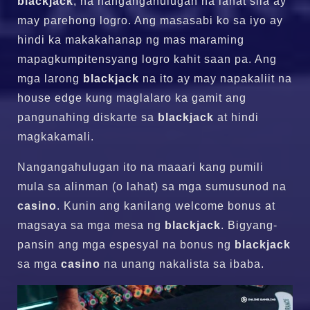
blackjack
, na nangangahulugan na lahat sila ay
may parehong logro. Ang masasabi ko sa iyo ay
hindi ka makakahanap ng mas maraming
mapagkumpitensyang logro kahit saan pa. Ang
mga larong
blackjack
na ito ay may napakaliit na
house edge kung maglalaro ka gamit ang
pangunahing diskarte sa
blackjack
at hindi
magkakamali.
Nangangahulugan ito na maaari kang pumili
mula sa alinman (o lahat) sa mga sumusunod na
casino
. Kunin ang kanilang welcome bonus at
magsaya sa mga mesa ng
blackjack
. Bigyang-
pansin ang mga espesyal na bonus ng
blackjack
sa mga
casino
na unang nakalista sa ibaba.