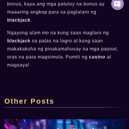
bonus, kaya ang mga patuloy na bonus ay
maaaring angkop para sa paglalaro ng
blackjack
.
Ngayong alam mo na kung saan maglaro ng
blackjack
sa patas na logro at kung saan
makakakuha ng pinakamahusay na mga payout,
oras na para magsimula. Pumili ng
casino
at
magsaya!
Top Online Casino Lucky Cola Casino sa
Pilipinas
Other Posts
admin
2025-06-22