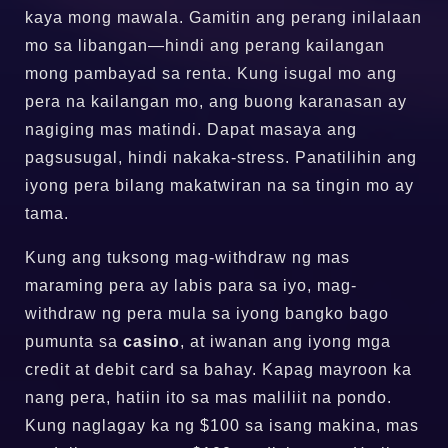
kaya mong mawala. Gamitin ang perang inilalaan
mo sa libangan—hindi ang perang kailangan
mong pambayad sa renta. Kung isugal mo ang
pera na kailangan mo, ang buong karanasan ay
nagiging mas matindi. Dapat masaya ang
pagsusugal, hindi nakaka-stress. Panatilihin ang
iyong pera bilang makatwiran na sa tingin mo ay
tama.
Kung ang tuksong mag-withdraw ng mas
maraming pera ay labis para sa iyo, mag-
withdraw ng pera mula sa iyong bangko bago
pumunta sa
casino
, at iwanan ang iyong mga
credit at debit card sa bahay. Kapag mayroon ka
nang pera, hatiin ito sa mas maliliit na pondo.
Kung naglagay ka ng $100 sa isang makina, mas