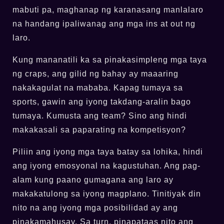
mabuti pa, maghanap ng karanasang manlalaro
na handang ipaliwanag ang mga ins at out ng
laro.
Kung mananatili ka sa pinakasimpleng mga taya
ng craps, ang gilid ng bahay ay maaaring
nakakagulat na mababa. Kapag tumaya sa
sports, gawin ang iyong takdang-aralin bago
tumaya. Kumusta ang team? Sino ang hindi
makakasali sa paparating na kompetisyon?
Piliin ang iyong mga taya batay sa lohika, hindi
ang iyong emosyonal na kagustuhan. Ang pag-
alam kung paano gumagana ang laro ay
makakatulong sa iyong magplano. Tinitiyak din
nito na ang iyong mga posibilidad ay ang
pinakamahusay. Sa turn, pinapataas nito ang