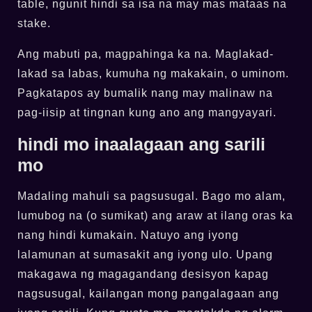
table, ngunit hindi sa isa na may mas mataas na
stake.
Ang mabuti pa, magpahinga ka na. Maglakad-
lakad sa labas, kumuha ng makakain, o uminom.
Pagkatapos ay bumalik nang may malinaw na
pag-iisip at tingnan kung ano ang mangyayari.
hindi mo inaalagaan ang sarili
mo
Madaling mahuli sa pagsusugal. Bago mo alam,
lumubog na (o sumikat) ang araw at ilang oras ka
nang hindi kumakain. Natuyo ang iyong
lalamunan at sumasakit ang iyong ulo. Upang
makagawa ng magagandang desisyon kapag
nagsusugal, kailangan mong pangalagaan ang