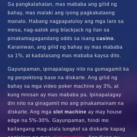
Sa pangkalahatan, mas mababa ang gilid ng
bahay, mas malaki ang iyong pagkakataong
manalo. Habang nagpapatuloy ang mga laro sa
mesa, nag-aalok ang blackjack ng ilan sa
pinakamagagandang odds sa isang
casino
.
Karaniwan, ang gilid ng bahay ay mas mababa
sa 1%, at kadalasang mas mababa kaysa dito.
Gayunpaman, ipinapalagay nito na gumagamit ka
ng perpektong base na diskarte. Ang gilid ng
bahay sa mga video poker machine ay 3%, at
kung minsan ay mas mababa pa. Ipinapalagay
din nito na ginagamit mo ang pinakamainam na
diskarte. Ang mga
slot machine
ay may house
edge na 5%-30%. Gayunpaman, hindi mo
kailangang mag-alala tungkol sa diskarte kapag