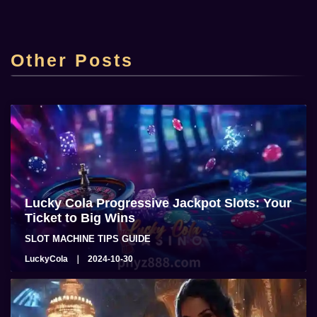
Top Online Casino Lucky Cola Casino sa
Pilipinas
Other Posts
admin
2025-06-22
Lucky Cola Progressive Jackpot Slots: Your
Ticket to Big Wins
SLOT MACHINE TIPS GUIDE
LuckyCola
2024-10-30