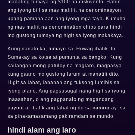
madaling tumaya ng $100 na diskwento. Hatiin
ang iyong bill sa mas maliliit na denominasyon
upang pamahalaan ang iyong mga taya. Kumuha
ng mas maliit na denomination chips para hindi
mo gustong tumaya ng higit sa iyong makakaya.
Kung nanalo ka, lumayo ka. Huwag ibalik ito.
Sumakay sa kotse at pumunta sa bangko. Kung
kailangan mong patuloy na maglaro, magpasya
kung gaano mo gustong laruin at manatili dito.
Higit sa lahat, labanan ang tuksong lumihis sa
iyong plano. Ang pagsusugal nang higit sa iyong
inaasahan, o ang pagpanalo ng magandang
payout at ibalik ang lahat ng ito sa
casino
ay isa
sa pinakamasamang pakiramdam sa mundo.
hindi alam ang laro