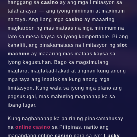
hanggang sa
casino
ay ang mga limitasyon sa
talahanayan — ang iyong minimum at maximum
na taya. Ang ilang mga
casino
ay maaaring
magkaroon ng mas mataas na mga minimum na
laro sa mesa kaysa sa iyong komportable. Bilang
kahalili, ang pinakamataas na limitasyon ng
slot
machine
ay maaaring mas mataas kaysa sa
iyong kagustuhan. Bago ka magsimulang
maglaro, maglakad-lakad at tingnan kung anong
mga taya ang inaalok sa kung anong mga
limitasyon. Kung wala sa iyong mga plano ang
pagsusugal, mas mabuting maghanap ka sa
ibang lugar.
Kung naghahanap ka pa rin ng pinakamahusay
na
online casino
sa Pilipinas, narito ang
magandang online
casino
para sa iyo:
Lucky