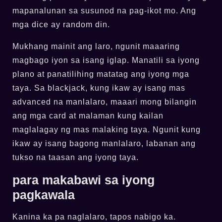
mapanalunan sa susunod na pag-ikot mo. Ang
mga dice ay random din.
Mukhang mainit ang laro, ngunit maaaring
magbago iyon sa isang iglap. Manatili sa iyong
plano at panatilihing matatag ang iyong mga
taya. Sa blackjack, kung ikaw ay isang mas
advanced na manlalaro, maaari mong bilangin
ang mga card at malaman kung kailan
maglalagay ng mas malaking taya. Ngunit kung
ikaw ay isang bagong manlalaro, labanan ang
tukso na taasan ang iyong taya.
para makabawi sa iyong
pagkawala
Kanina ka pa naglalaro, tapos nabigo ka.