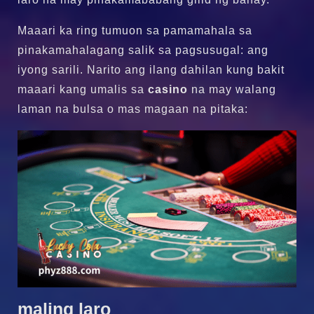
Maaari ka ring tumuon sa pamamahala sa
pinakamahalagang salik sa pagsusugal: ang
iyong sarili. Narito ang ilang dahilan kung bakit
maaari kang umalis sa
casino
na may walang
laman na bulsa o mas magaan na pitaka:
maling laro