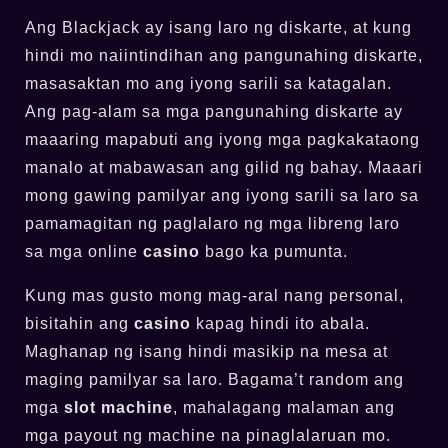
Ang Blackjack ay isang laro ng diskarte, at kung
hindi mo naiintindihan ang pangunahing diskarte,
masasaktan mo ang iyong sarili sa katagalan.
Ang pag-alam sa mga pangunahing diskarte ay
maaaring mapabuti ang iyong mga pagkakataong
manalo at mabawasan ang gilid ng bahay. Maaari
mong gawing pamilyar ang iyong sarili sa laro sa
pamamagitan ng paglalaro ng mga libreng laro
sa mga online
casino
bago ka pumunta.
Kung mas gusto mong mag-aral nang personal,
bisitahin ang
casino
kapag hindi ito abala.
Maghanap ng isang hindi masikip na mesa at
maging pamilyar sa laro. Bagama’t random ang
mga
slot machine
, mahalagang malaman ang
mga payout ng machine na pinaglalaruan mo.