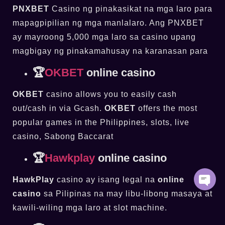
PNXBET
Casino ng pinakasikat na mga laro para
mapagpipilian ng mga manlalaro. Ang PNXBET
ay mayroong 5,000 mga laro sa casino upang
magbigay ng pinakamahusay na karanasan para
🏆
OKBET
online casino
OKBET
casino allows you to easily cash
out/cash in via Gcash.
OKBET
offers the most
popular games in the Philippines, slots, live
casino, Sabong Baccarat
🏆
Hawkplay
online casino
HawkPlay
casino ay isang legal na
online
casino
sa Pilipinas na may libu-libong masaya at
kawili-wiling mga laro at slot machine.