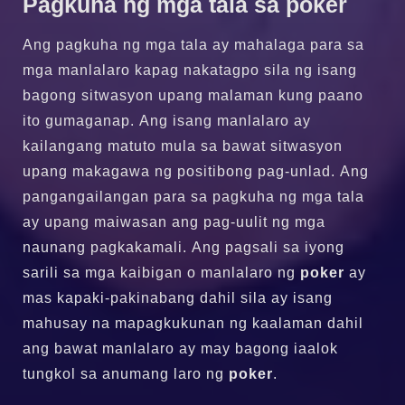
Pagkuha ng mga tala sa poker
Ang pagkuha ng mga tala ay mahalaga para sa
mga manlalaro kapag nakatagpo sila ng isang
bagong sitwasyon upang malaman kung paano
ito gumaganap. Ang isang manlalaro ay
kailangang matuto mula sa bawat sitwasyon
upang makagawa ng positibong pag-unlad. Ang
pangangailangan para sa pagkuha ng mga tala
ay upang maiwasan ang pag-uulit ng mga
naunang pagkakamali. Ang pagsali sa iyong
sarili sa mga kaibigan o manlalaro ng
poker
ay
mas kapaki-pakinabang dahil sila ay isang
mahusay na mapagkukunan ng kaalaman dahil
ang bawat manlalaro ay may bagong iaalok
tungkol sa anumang laro ng
poker
.