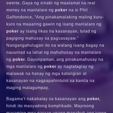
swerte. Gaya ng sinabi ng maalamat na real
money na manlalaro ng
poker
na si Phil
Galfondonce, “Ang pinakamalaking maling kuru-
kuro na maaaring gawin ng isang manlalaro ng
poker
ay isang likas na kasanayan, tulad ng
pagiging mahusay sa pagsasayaw.”
Nangangahulugan ito na walang isang bagay na
nauunlad sa lahat ng mahuhusay na manlalaro
ng
poker.
Gayunpaman, ang pinakamahusay na
mga manlalaro ng
poker
ay nagtataglay ng
malawak na hanay ng mga katangian at
kasanayan na nagpapahintulot sa kanila na
maging matagumpay.
Bagama’t nakabatay sa kasanayan ang
poker,
hindi ito masyadong kumplikado. Mayroong
maraming mga paraan upang mapabuti ang iyong