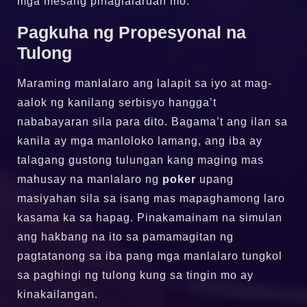
mga mesang pinaglalaruan mo.
Pagkuha ng Propesyonal na
Tulong
Maraming manlalaro ang lalapit sa iyo at mag-
aalok ng kanilang serbisyo hangga’t
nababayaran sila para dito. Bagama’t ang ilan sa
kanila ay mga manloloko lamang, ang iba ay
talagang gustong tulungan kang maging mas
mahusay na manlalaro ng
poker
upang
masiyahan sila sa isang mas mapaghamong laro
kasama ka sa hapag. Pinakamainam na simulan
ang hakbang na ito sa pamamagitan ng
pagtatanong sa iba pang mga manlalaro tungkol
sa paghingi ng tulong kung sa tingin mo ay
kinakailangan.