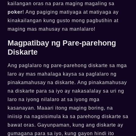
kailangan oras na para maging magaling sa
poker
! Ang pagiging matiyaga at matiyaga ay
kinakailangan kung gusto mong pagbutihin at
maging mas mahusay na manlalaro!
Magpatibay ng Pare-parehong
Diskarte
Ang paglalaro ng pare-parehong diskarte sa mga
laro ay mas mahalaga kaysa sa paglalaro ng
pinakamahusay na diskarte. Ang pinakamahusay
na diskarte para sa iyo ay nakasalalay sa uri ng
laro na iyong nilalaro at sa iyong mga
kasanayan. Maaari itong maging boring, na
iniisip na nagsisimula ka sa parehong diskarte sa
bawat oras. Gayunpaman, kung ang diskarte ay
gumagana para sa iyo, kung gayon hindi ito