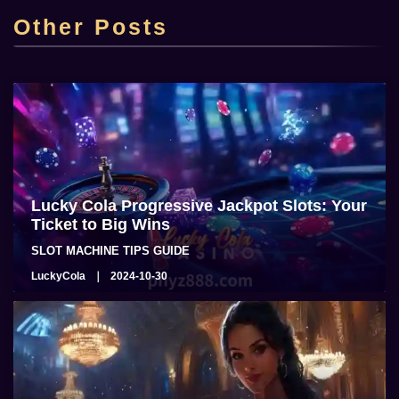
Pilipinas
Other Posts
admin
2025-06-22
Lucky Cola Progressive Jackpot Slots: Your
Ticket to Big Wins
SLOT MACHINE TIPS GUIDE
LuckyCola
2024-10-30