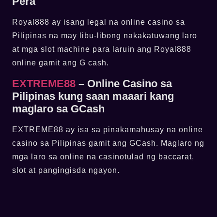
Pera
Royal888 ay isang legal na online casino sa
Pilipinas na may libu-libong nakakatuwang laro
at mga slot machine para laruin ang Royal888
online gamit ang G cash.
EXTREME88
– Online Casino sa
Pilipinas kung saan maaari kang
maglaro sa GCash
EXTREME88 ay isa sa pinakamahusay na online
casino sa Pilipinas gamit ang GCash. Maglaro ng
mga laro sa online na casinotulad ng baccarat,
slot at pangingisda ngayon.
Top Online Casino Lucky Cola Casino sa