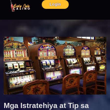
Login
Mga Istratehiya at Tip sa