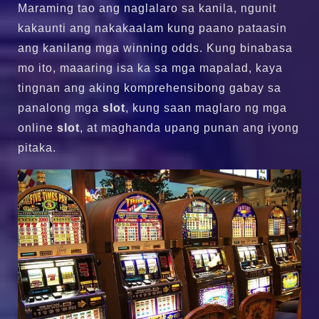
Maraming tao ang naglalaro sa kanila, ngunit
kakaunti ang nakakaalam kung paano pataasin
ang kanilang mga winning odds. Kung binabasa
mo ito, maaaring isa ka sa mga mapalad, kaya
tingnan ang aking komprehensibong gabay sa
panalong mga
slot
, kung saan maglaro ng mga
online
slot
, at maghanda upang punan ang iyong
pitaka.