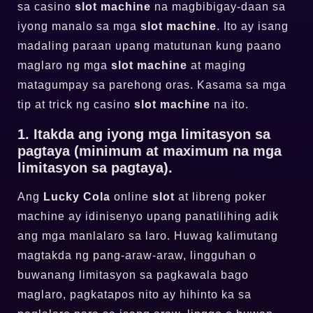
sa casino
slot machine
na magbibigay-daan sa
iyong manalo sa mga
slot machine
. Ito ay isang
madaling paraan upang matutunan kung paano
maglaro ng mga
slot machine
at maging
matagumpay sa parehong oras. Kasama sa mga
tip at trick ng casino
slot machine
na ito.
1. Itakda ang iyong mga limitasyon sa
pagtaya (minimum at maximum na mga
limitasyon sa pagtaya).
Ang
Lucky Cola
online
slot
at libreng poker
machine ay idinisenyo upang panatilihing adik
ang mga manlalaro sa laro. Huwag kalimutang
magtakda ng pang-araw-araw, lingguhan o
buwanang limitasyon sa pagkawala bago
maglaro, pagkatapos nito ay hihinto ka sa