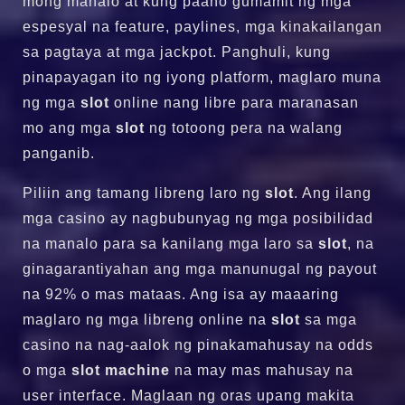
mong manalo at kung paano gumamit ng mga
espesyal na feature, paylines, mga kinakailangan
sa pagtaya at mga jackpot. Panghuli, kung
pinapayagan ito ng iyong platform, maglaro muna
ng mga
slot
online nang libre para maranasan
mo ang mga
slot
ng totoong pera na walang
panganib.
Piliin ang tamang libreng laro ng
slot
. Ang ilang
mga casino ay nagbubunyag ng mga posibilidad
na manalo para sa kanilang mga laro sa
slot
, na
ginagarantiyahan ang mga manunugal ng payout
na 92% o mas mataas. Ang isa ay maaaring
maglaro ng mga libreng online na
slot
sa mga
casino na nag-aalok ng pinakamahusay na odds
o mga
slot machine
na may mas mahusay na
user interface. Maglaan ng oras upang makita