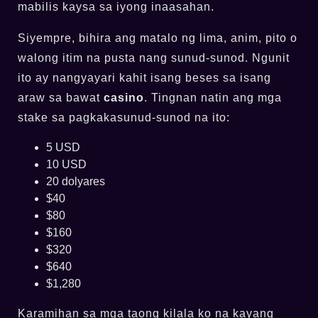
mabilis kaysa sa iyong inaasahan.
Siyempre, bihira ang matalo ng lima, anim, pito o
walong itim na pusta nang sunud-sunod. Ngunit
ito ay nangyayari kahit isang beses sa isang
araw sa bawat
casino
. Tingnan natin ang mga
stake sa pagkakasunud-sunod na ito:
5 USD
10 USD
20 dolyares
$40
$80
$160
$320
$640
$1,280
Karamihan sa mga taong kilala ko na kayang