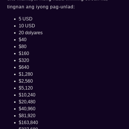
tingnan ang iyong pag-unlad:
5 USD
10 USD
20 dolyares
$40
$80
$160
$320
$640
$1,280
$2,560
$5,120
$10,240
$20,480
$40,960
$81,920
$163,840