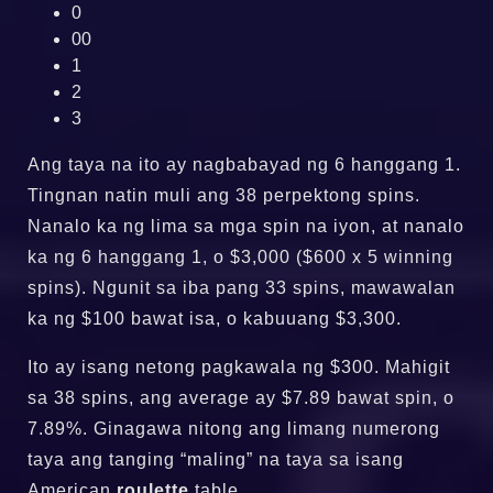
0
00
1
2
3
Ang taya na ito ay nagbabayad ng 6 hanggang 1.
Tingnan natin muli ang 38 perpektong spins.
Nanalo ka ng lima sa mga spin na iyon, at nanalo
ka ng 6 hanggang 1, o $3,000 ($600 x 5 winning
spins). Ngunit sa iba pang 33 spins, mawawalan
ka ng $100 bawat isa, o kabuuang $3,300.
Ito ay isang netong pagkawala ng $300. Mahigit
sa 38 spins, ang average ay $7.89 bawat spin, o
7.89%. Ginagawa nitong ang limang numerong
taya ang tanging “maling” na taya sa isang
American
roulette
table.