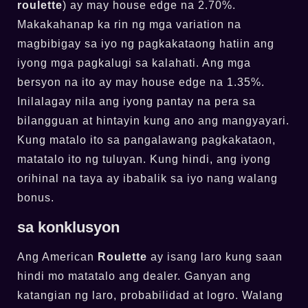
roulette
) ay may house edge na 2.70%.
Makakahanap ka rin ng mga variation na
magbibigay sa iyo ng pagkakataong hatiin ang
iyong mga pagkalugi sa kalahati. Ang mga
bersyon na ito ay may house edge na 1.35%.
Inilalagay nila ang iyong pantay na pera sa
bilangguan at hintayin kung ano ang mangyayari.
Kung matalo ito sa pangalawang pagkakataon,
matatalo ito ng tuluyan. Kung hindi, ang iyong
orihinal na taya ay ibabalik sa iyo nang walang
bonus.
sa konklusyon
Ang American
Roulette
ay isang laro kung saan
hindi mo matatalo ang dealer. Ganyan ang
katangian ng laro, probabilidad at logro. Walang