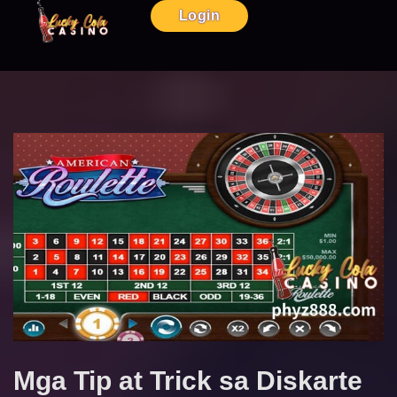
Login
Mga Tip at Trick sa Diskarte