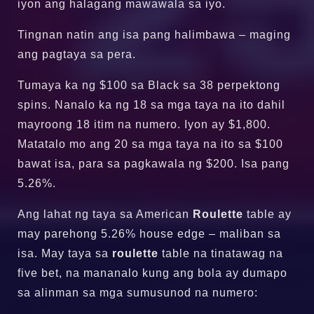
iyon ang halagang mawawala sa iyo.
Tingnan natin ang isa pang halimbawa – maging
ang pagtaya sa pera.
Tumaya ka ng $100 sa Black sa 38 perpektong
spins. Nanalo ka ng 18 sa mga taya na ito dahil
mayroong 18 itim na numero. Iyon ay $1,800.
Matatalo mo ang 20 sa mga taya na ito sa $100
bawat isa, para sa pagkawala ng $200. Isa pang
5.26%.
Ang lahat ng taya sa American
Roulette
table ay
may parehong 5.26% house edge – maliban sa
isa. May taya sa
roulette
table na tinatawag na
five bet, na mananalo kung ang bola ay dumapo
sa alinman sa mga sumusunod na numero: