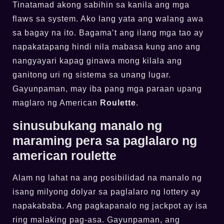
Tinatamad akong sabihin sa kanila ang mga
flaws sa system. Ako lang yata ang walang awa
sa bagay na ito. Bagama’t ang ilang mga tao ay
napakatapang hindi nila mabasa kung ano ang
nangyayari kapag ginawa mong kilala ang
ganitong uri ng sistema sa unang lugar.
Gayunpaman, may iba pang mga paraan upang
maglaro ng American
Roulette
.
sinusubukang manalo ng
maraming pera sa paglalaro ng
american roulette
Alam ng lahat na ang posibilidad na manalo ng
isang milyong dolyar sa paglalaro ng lottery ay
napakababa. Ang pagkapanalo ng jackpot ay isa
ring malaking pag-asa. Gayunpaman, ang