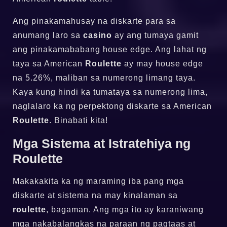
Ang pinakamahusay na diskarte para sa
anumang laro sa
casino
ay ang tumaya gamit
ang pinakamababang house edge. Ang lahat ng
taya sa American
Roulette
ay may house edge
na 5.26%, maliban sa numerong limang taya.
Kaya kung hindi ka tumataya sa numerong lima,
naglalaro ka ng perpektong diskarte sa American
Roulette
. Binabati kita!
Mga Sistema at Istratehiya ng
Roulette
Makakakita ka ng maraming iba pang mga
diskarte at sistema na may kinalaman sa
roulette
, bagaman. Ang mga ito ay karaniwang
mga nakabalangkas na paraan ng pagtaas at