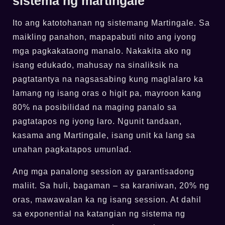
sistema ng martingale
Ito ang katotohanan ng sistemang Martingale. Sa
maikling panahon, mapapabuti nito ang iyong
mga pagkakataong manalo. Nakakita ako ng
isang edukado, mahusay na sinaliksik na
pagtatantya na nagsasabing kung maglalaro ka
lamang ng isang oras o higit pa, mayroon kang
80% na posibilidad na maging panalo sa
pagtatapos ng iyong laro. Ngunit tandaan,
kasama ang Martingale, isang unit ka lang sa
unahan pagkatapos umunlad.
Ang mga panalong session ay garantisadong
maliit. Sa huli, bagaman – sa karaniwan, 20% ng
oras, mawawalan ka ng isang session. At dahil
sa exponential na katangian ng sistema ng