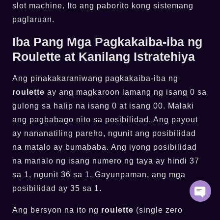
slot machine. Ito ang paborito kong sistemang
paglaruan.
Iba Pang Mga Pagkakaiba-iba ng
Roulette at Kanilang Istratehiya
Ang pinakakaraniwang pagkakaiba-iba ng
roulette
ay ang magkaroon lamang ng isang 0 sa
gulong sa halip na isang 0 at isang 00. Malaki
ang pagbabago nito sa posibilidad. Ang payout
ay nananatiling pareho, ngunit ang posibilidad
na matalo ay bumababa. Ang iyong posibilidad
na manalo ng isang numero ng taya ay hindi 37
sa 1, ngunit 36 ​​sa 1. Gayunpaman, ang mga
posibilidad ay 35 sa 1.
Ang bersyon na ito ng
roulette
(single zero