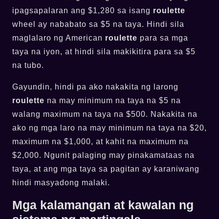
ipagsapalaran ang $1,280 sa isang
roulette
wheel ay nababato sa $5 na taya. Hindi sila
maglalaro ng American
roulette
para sa mga
taya na iyon, at hindi sila makikitira para sa $5
na tubo.
Gayundin, hindi pa ako nakakita ng larong
roulette
na may minimum na taya na $5 na
walang maximum na taya na $500. Nakakita na
ako ng mga laro na may minimum na taya na $20,
maximum na $1,000, at kahit na maximum na
$2,000. Ngunit palaging may pinakamataas na
taya, at ang mga taya sa pagitan ay karaniwang
hindi masyadong malaki.
Mga kalamangan at kawalan ng