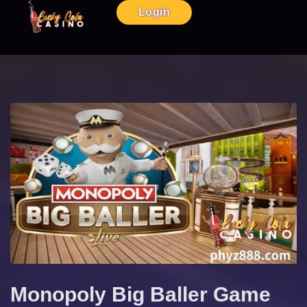
Login
Monopoly Big Baller Game