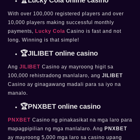
🏆Lucky Cola online casino
With over 100,000 registered players and over
10,000 players making successful monthly
payments,
Lucky Cola
Casino is fast and not
long. Winning is that simple!
🏆JILIBET online casino
Ang
JILIBET
Casino ay mayroong higit sa
100,000 rehistradong manlalaro, ang
JILIBET
Casino ay ginagawang madali para sa iyo na
manalo.
🏆PNXBET online casino
PNXBET
Casino ng pinakasikat na mga laro para
mapagpipilian ng mga manlalaro. Ang
PNXBET
ay mayroong 5,000 mga laro sa casino upang