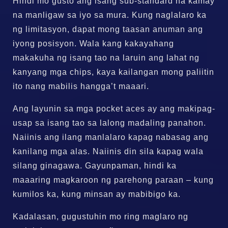
Hindi mo gusto ang isang sub-standard na kamay
na manligaw sa iyo sa mura. Kung naglalaro ka
ng limitasyon, dapat mong taasan anuman ang
iyong posisyon. Wala kang kakayahang
makakuha ng isang tao na laruin ang lahat ng
kanyang mga chips, kaya kailangan mong paliitin
ito nang mabilis hangga’t maaari.
Ang layunin sa mga pocket aces ay ang makipag-
usap sa isang tao sa lalong madaling panahon.
Naiinis ang ilang manlalaro kapag nabasag ang
kanilang mga alas. Naiinis din sila kapag wala
silang ginagawa. Gayunpaman, hindi ka
maaaring magkaroon ng parehong paraan – kung
kumilos ka, kung minsan ay mabibigo ka.
Kadalasan, gugustuhin mo ring maglaro ng