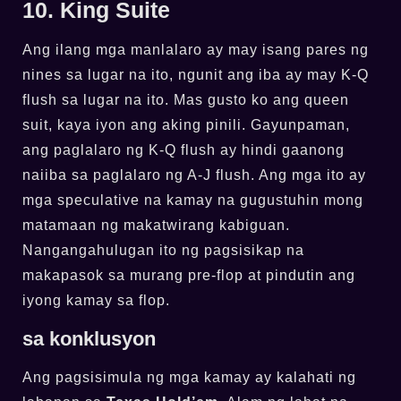
10. King Suite
Ang ilang mga manlalaro ay may isang pares ng
nines sa lugar na ito, ngunit ang iba ay may K-Q
flush sa lugar na ito. Mas gusto ko ang queen
suit, kaya iyon ang aking pinili. Gayunpaman,
ang paglalaro ng K-Q flush ay hindi gaanong
naiiba sa paglalaro ng A-J flush. Ang mga ito ay
mga speculative na kamay na gugustuhin mong
matamaan ng makatwirang kabiguan.
Nangangahulugan ito ng pagsisikap na
makapasok sa murang pre-flop at pindutin ang
iyong kamay sa flop.
sa konklusyon
Ang pagsisimula ng mga kamay ay kalahati ng