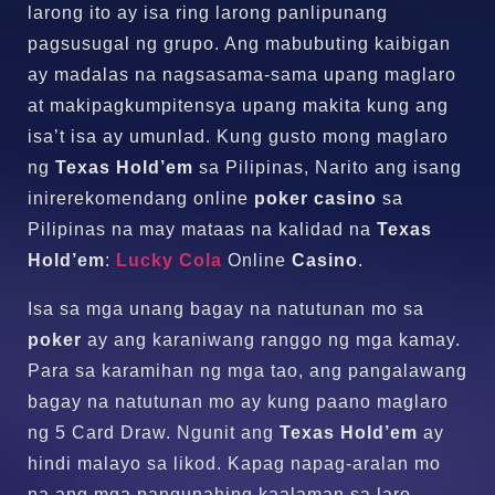
larong ito ay isa ring larong panlipunang
pagsusugal ng grupo. Ang mabubuting kaibigan
ay madalas na nagsasama-sama upang maglaro
at makipagkumpitensya upang makita kung ang
isa’t isa ay umunlad. Kung gusto mong maglaro
ng
Texas Hold’em
sa Pilipinas, Narito ang isang
inirerekomendang online
poker casino
sa
Pilipinas na may mataas na kalidad na
Texas
Hold’em
:
Lucky Cola
Online
Casino
.
Isa sa mga unang bagay na natutunan mo sa
poker
ay ang karaniwang ranggo ng mga kamay.
Para sa karamihan ng mga tao, ang pangalawang
bagay na natutunan mo ay kung paano maglaro
ng 5 Card Draw. Ngunit ang
Texas Hold’em
ay
hindi malayo sa likod. Kapag napag-aralan mo
na ang mga pangunahing kaalaman sa laro —