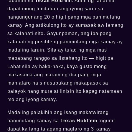
labanan sa
Texas Hold’em
. Alam ng lahat na
dapat mong limitahan ang iyong sarili sa
nangungunang 20 o higit pang mga panimulang
kamay. Ang artikulong ito ay sumasaklaw lamang
sa kalahati nito. Gayunpaman, ang iba pang
kalahati ng posibleng panimulang mga kamay ay
madaling laruin. Sila ay tulad ng mga mas
mababang ranggo sa listahang ito — higit pa.
Lahat sila ay haka-haka, kaya gusto mong
makasama ang maraming iba pang mga
manlalaro na sinusubukang makapasok sa
palayok nang mura at linisin ito kapag natamaan
mo ang iyong kamay.
Madaling palakihin ang isang makatwirang
panimulang kamay sa
Texas Hold’em
, ngunit
dapat ka lang talagang maglaro ng 3 kamay