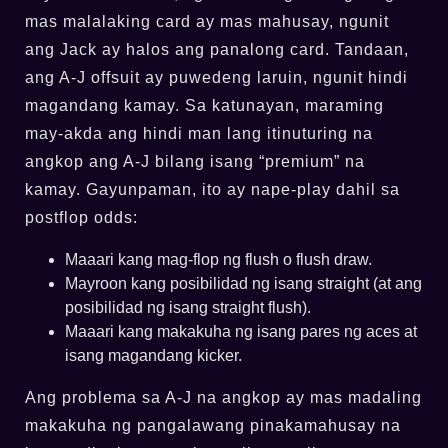
mas malalaking card ay mas mahusay, ngunit
ang Jack ay halos ang panalong card. Tandaan,
ang A-J offsuit ay puwedeng laruin, ngunit hindi
magandang kamay. Sa katunayan, maraming
may-akda ang hindi man lang itinuturing na
angkop ang A-J bilang isang “premium” na
kamay. Gayunpaman, ito ay nape-play dahil sa
postflop odds:
Maaari kang mag-flop ng flush o flush draw.
Mayroon kang posibilidad ng isang straight (at ang
posibilidad ng isang straight flush).
Maaari kang makakuha ng isang pares ng aces at
isang magandang kicker.
Ang problema sa A-J na angkop ay mas madaling
makakuha ng pangalawang pinakamahusay na