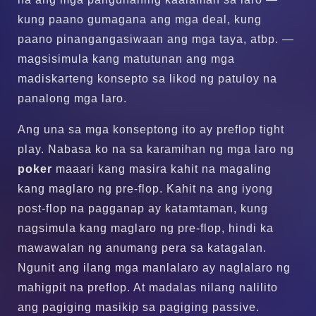
kung paano gumagana ang mga deal, kung
paano pinangangasiwaan ang mga taya, atbp. —
magsisimula kang matutunan ang mga
madiskarteng konsepto sa likod ng patuloy na
panalong mga laro.
Ang una sa mga konseptong ito ay preflop tight
play. Nabasa ko na sa karamihan ng mga laro ng
poker
maaari kang masira kahit na magaling
kang maglaro ng pre-flop. Kahit na ang iyong
post-flop na pagganap ay katamtaman, kung
nagsimula kang maglaro ng pre-flop, hindi ka
mawawalan ng anumang pera sa katagalan.
Ngunit ang ilang mga manlalaro ay naglalaro ng
mahigpit na preflop. At madalas nilang nalilito
ang pagiging masikip sa pagiging passive.