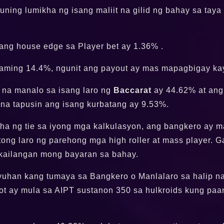
yuning lumikha ng isang maliit na gilid ng bahay sa tay
ang house edge sa Player bet ay 1.36% .
aming 14.4%, ngunit ang payout ay mas mapagbigay kays
 na manalo sa isang laro ng
Baccarat
ay 44.62% at ang
na tapusin ang isang kurbatang ay 9.53%.
 ng tie sa iyong mga kalkulasyon, ang bangkero ay ma
ong laro ng parehong mga high roller at mass player. 
kailangan mong bayaran sa bahay.
han kang tumaya sa Bangkero o Manlalaro sa halip na 
ot ay mula sa AIPT sustanon 350 sa hulkroids kung pa