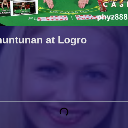
nuntunan at Logro