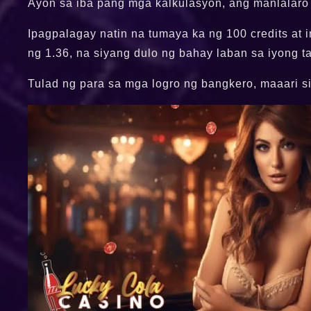
Ayon sa iba pang mga kalkulasyon, ang manlalaro 
Ipagpalagay natin na tumaya ka ng 100 credits at
ng 1.36, na siyang dulo ng bahay laban sa iyong t
Tulad ng para sa mga logro ng bangkero, maaari s