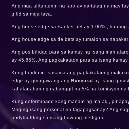
Ang mga alituntunin ng laro ay naitatag na may la
gilid sa mga taya.
Ang house edge sa Banker bet ay 1.06% , habang 
Ang house edge sa tie bets ay tumalon sa napakar
Ang posibilidad para sa kamay ng isang manlalaro
ay 45.85%. Ang pagkakataon para sa isang kamay 
Kung hindi mo isasama ang pagkakataong makakuha
edge ay ginagawang ang
Baccarat
ay isang ginust
kahalagahan ng nabanggit na 5% na komisyon na 
Kung determinado kang manalo ng malaki, pinapayu
Maging isang personal na tagapagsanay? Ang sag
bodybuilding sa isang buwang medigap.