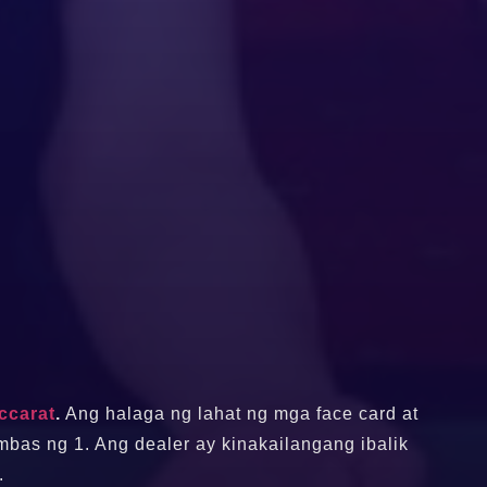
ccarat
.
Ang halaga ng lahat ng mga face card at
mbas ng 1. Ang dealer ay kinakailangang ibalik
.