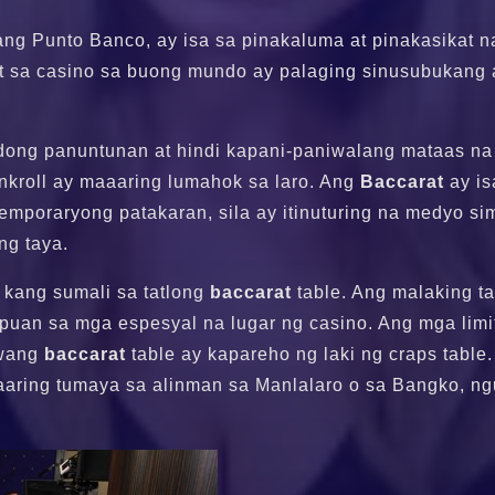
lang Punto Banco, ay isa sa pinakaluma at pinakasikat n
esort sa casino sa buong mundo ay palaging sinusubuka
dong panuntunan at hindi kapani-paniwalang mataas na
nkroll ay maaaring lumahok sa laro. Ang
Baccarat
ay is
poraryong patakaran, sila ay itinuturing na medyo sim
ng taya.
 kang sumali sa tatlong
baccarat
table. Ang malaking t
tagpuan sa mga espesyal na lugar ng casino. Ang mga l
iwang
baccarat
table ay kapareho ng laki ng craps tabl
aaring tumaya sa alinman sa Manlalaro o sa Bangko, n