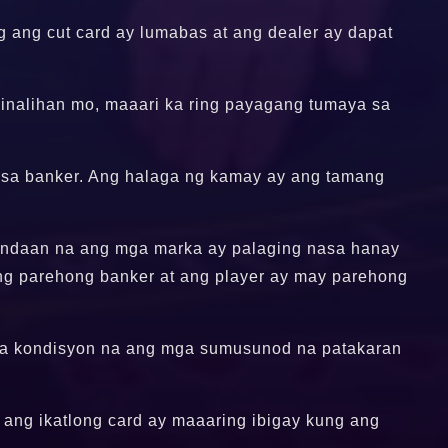
g ang cut card ay lumabas at ang dealer ay dapat
 sinalihan mo, maaari ka ring payagang tumaya sa
d sa banker. Ang halaga ng kamay ay ang tamang
tandaan na ang mga marka ay palaging nasa hanay
d ng parehong banker at ang player ay may parehong
 sa kondisyon na ang mga sumusunod na patakaran
ang ikatlong card ay maaaring ibigay kung ang