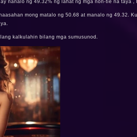
ay nanalo ng 49.32% ng lahat ng mga non-tie na taya 
 inaasahan mong matalo ng 50.68 at manalo ng 49.32. 
aya.
ilang kalkulahin bilang mga sumusunod.