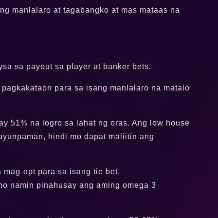
a ng manlalaro at tagabangko at mas mataas na
a sa payout sa player at banker bets.
 pagkakataon para sa isang manlalaro na matalo
y 51% na logro sa lahat ng oras. Ang low house
Gayunpaman, hindi mo dapat maliitin ang
mag-opt para sa isang tie bet.
ano namin pinahusay ang aming omega 3