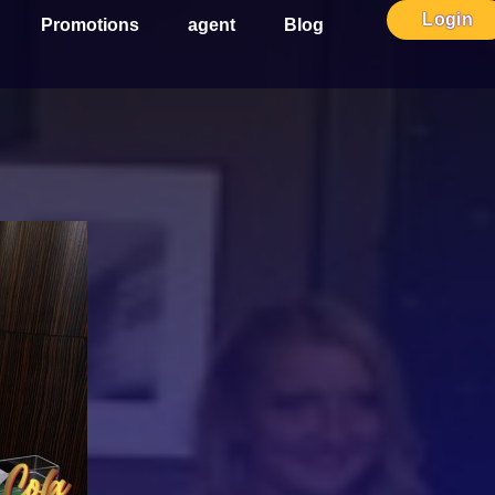
Login
Promotions
agent
Blog