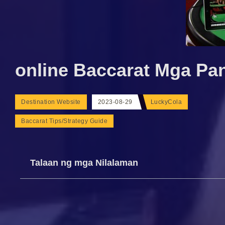
online Baccarat Mga Pa
Destination Website
2023-08-29
LuckyCola
Baccarat Tips/Strategy Guide
Talaan ng mga Nilalaman