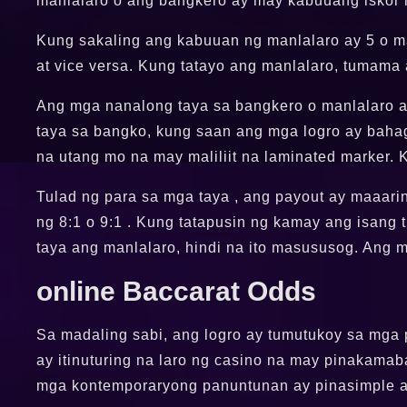
manlalaro o ang bangkero ay may kabuuang iskor n
Kung sakaling ang kabuuan ng manlalaro ay 5 o m
at vice versa. Kung tatayo ang manlalaro, tumama
Ang mga nanalong taya sa bangkero o manlalaro ay
taya sa bangko, kung saan ang mga logro ay bah
na utang mo na may maliliit na laminated marker.
Tulad ng para sa mga taya , ang payout ay maaar
ng 8:1 o 9:1 . Kung tatapusin ng kamay ang isang
taya ang manlalaro, hindi na ito masususog. Ang 
online Baccarat Odds
Sa madaling sabi, ang logro ay tumutukoy sa mga
ay itinuturing na laro ng casino na may pinakama
mga kontemporaryong panuntunan ay pinasimple at 