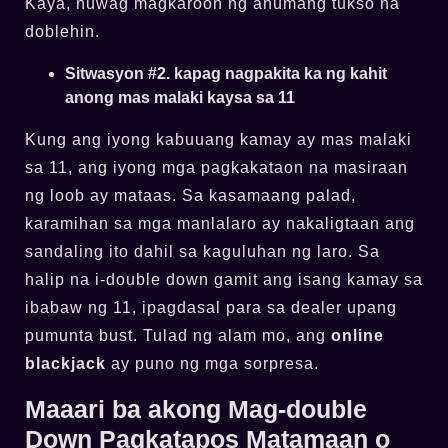
Kaya, huwag magkaroon ng anumang tukso na
doblehin.
Sitwasyon #2. kapag nagpakita ka ng kahit
anong mas malaki kaysa sa 11
Kung ang iyong kabuuang kamay ay mas malaki
sa 11, ang iyong mga pagkakataon na masiraan
ng loob ay mataas. Sa kasamaang palad,
karamihan sa mga manlalaro ay nakaligtaan ang
sandaling ito dahil sa kaguluhan ng laro. Sa
halip na i-double down gamit ang isang kamay sa
ibabaw ng 11, ipagdasal para sa dealer upang
pumunta bust. Tulad ng alam mo, ang
online
blackjack
ay puno ng mga sorpresa.
Maaari ba akong Mag-double
Down Pagkatapos Matamaan o