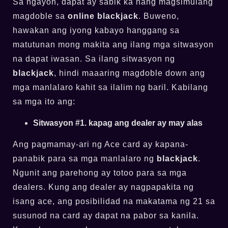
Sa ngayon, dapat ay sabik ka nang magsimulang
magdoble sa
online blackjack
. Buweno,
hawakan ang iyong kabayo hanggang sa
matutunan mong makita ang ilang mga sitwasyon
na dapat iwasan. Sa ilang sitwasyon ng
blackjack
, hindi maaaring magdoble down ang
mga manlalaro kahit sa ilalim ng baril. Kabilang
sa mga ito ang:
Sitwasyon #1. kapag ang dealer ay may alas
Ang pagmamay-ari ng Ace card ay kapana-
panabik para sa mga manlalaro ng
blackjack
.
Ngunit ang parehong ay totoo para sa mga
dealers. Kung ang dealer ay nagpapakita ng
isang ace, ang posibilidad na makatama ng 21 sa
susunod na card ay dapat na pabor sa kanila.