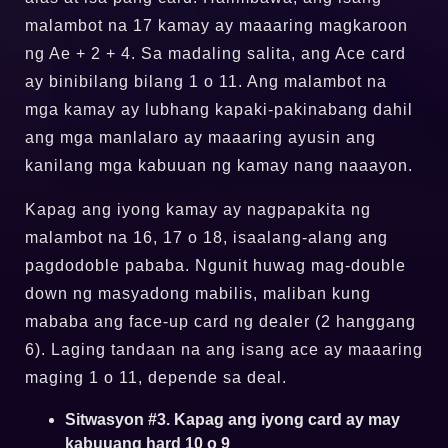
malambot na 17 kamay ay maaaring magkaroon
ng Ae + 2 + 4. Sa madaling salita, ang Ace card
ay binibilang bilang 1 o 11. Ang malambot na
mga kamay ay lubhang kapaki-pakinabang dahil
ang mga manlalaro ay maaaring ayusin ang
kanilang mga kabuuan ng kamay nang naaayon.
Kapag ang iyong kamay ay nagpapakita ng
malambot na 16, 17 o 18, isaalang-alang ang
pagdodoble pababa. Ngunit huwag mag-double
down ng masyadong mabilis, maliban kung
mababa ang face-up card ng dealer (2 hanggang
6). Laging tandaan na ang isang ace ay maaaring
maging 1 o 11, depende sa deal.
Sitwasyon #3. Kapag ang iyong card ay may
kabuuang hard 10 o 9