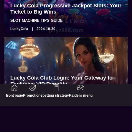
Lucky Cola Progressive Jackpot Slots: Your
Ticket to Big Wins
SLOT MACHINE TIPS GUIDE
LuckyCola
2024-10-30
Lucky Cola Club Login: Your Gateway to
Exclusive VIP Benefits
BLOG
front page
Promotions
betting strategy
Raiders menu
LuckyCola
2024-10-28
Philippine Online Casinos
Promotions