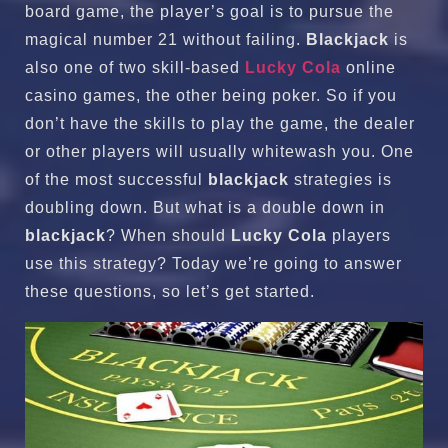
board game, the player’s goal is to pursue the
magical number 21 without failing.
Blackjack
is
also one of two skill-based
Lucky Cola
online
casino games, the other being poker. So if you
don’t have the skills to play the game, the dealer
or other players will usually whitewash you. One
of the most successful
blackjack
strategies is
doubling down. But what is a double down in
blackjack
? When should
Lucky Cola
players
use this strategy? Today we’re going to answer
these questions, so let’s get started.