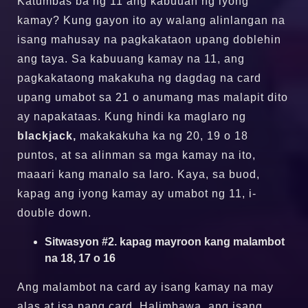
Katumbas ba ng 11 ang kabuuan ng iyong
kamay? Kung gayon ito ay walang alinlangan na
isang mahusay na pagkakataon upang doblehin
ang taya. Sa kabuuang kamay na 11, ang
pagkakataong makakuha ng dagdag na card
upang umabot sa 21 o anumang mas malapit dito
ay napakataas. Kung hindi ka maglaro ng
blackjack,
makakakuha ka ng 20, 19 o 18
puntos, at sa alinman sa mga kamay na ito,
maaari kang manalo sa laro. Kaya, sa buod,
kapag ang iyong kamay ay umabot ng 11, i-
double down.
Sitwasyon #2. kapag mayroon kang malambot
na 18, 17 o 16
Ang malambot na card ay isang kamay na may
alas at isa pang card. Halimbawa, ang isang