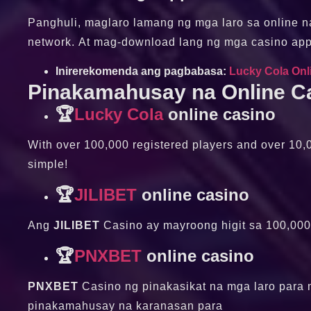
Panghuli, maglaro lamang ng mga laro sa online 
network. At mag-download lang ng mga casino app
Inirerekomenda ang pagbabasa:
Lucky Cola Onl
Pinakamahusay na Online Cas
🏆
Lucky Cola
online casino
With over 100,000 registered players and over 10
simple!
🏆
JILIBET
online casino
Ang
JILIBET
Casino ay mayroong higit sa 100,000
🏆
PNXBET
online casino
PNXBET
Casino ng pinakasikat na mga laro para
pinakamahusay na karanasan para