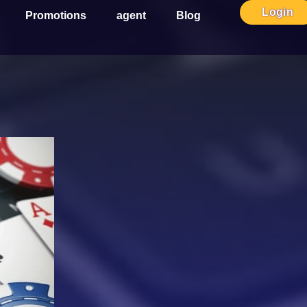
Login
Promotions
agent
Blog