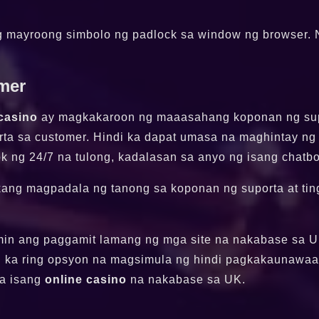
ng mayroong simbolo ng padlock sa window ng browser.
mer
 casino
ay magkakaroon ng maaasahang koponan ng supo
ta sa customer. Hindi ka dapat umasa na maghintay ng h
k ng 24/7 na tulong, kadalasan sa anyo ng isang chatbo
kang magpadala ng tanong sa koponan ng suporta at tin
in ang paggamit lamang ng mga site na nakabase sa UK
on ka ring opsyon na magsimula ng hindi pagkakaunawa
sa isang
online casino
na nakabase sa UK.