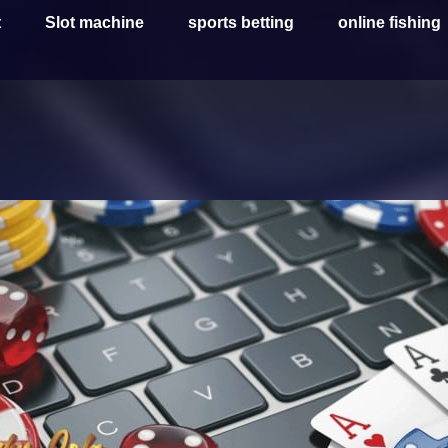
t
Slot machine
sports betting
online fishing