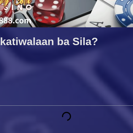
katiwalaan ba Sila?