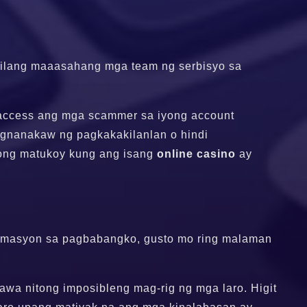
 silang maaasahang mga team ng serbisyo sa
access ang mga scammer sa iyong account
gnanakaw ng pagkakakilanlan o hindi
mong matukoy kung ang isang
online casino
ay
pormasyon sa pagbabangko, gusto mo ring malaman
wa nitong imposibleng mag-rig ng mga laro. Higit