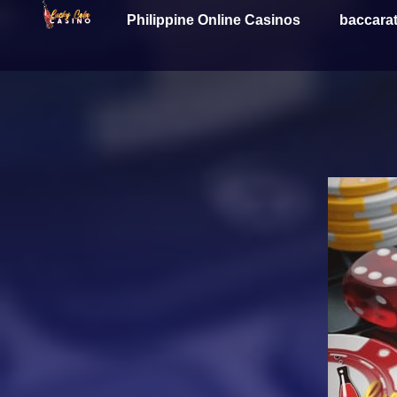
Philippine Online Casinos
baccara