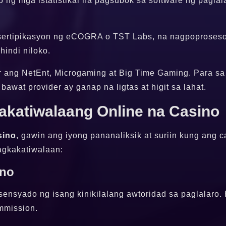
bo ng mga istatistikal na pagsubok sa software ng pagl
 sertipikasyon ng eCOGRA o TST Labs, na nagpoproseso 
 hindi niloko.
der ang NetEnt, Microgaming at Big Time Gaming. Para 
awat provider ay ganap na ligtas at higit sa lahat.
akatiwalaang Online na Casino
sino
, gawin ang iyong pananaliksik at suriin kung ang 
gkakatiwalaan:
ino
sensyado ng isang kinikilalang awtoridad sa paglalaro.
mmission.