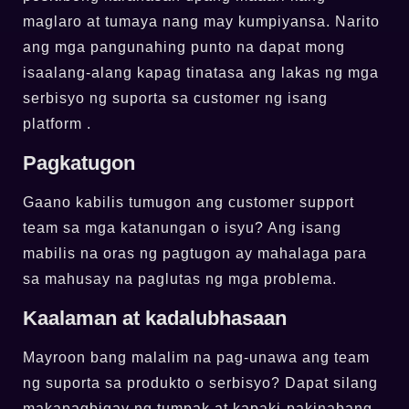
maglaro at tumaya nang may kumpiyansa. Narito
ang mga pangunahing punto na dapat mong
isaalang-alang kapag tinatasa ang lakas ng mga
serbisyo ng suporta sa customer ng isang
platform .
Pagkatugon
Gaano kabilis tumugon ang customer support
team sa mga katanungan o isyu? Ang isang
mabilis na oras ng pagtugon ay mahalaga para
sa mahusay na paglutas ng mga problema.
Kaalaman at kadalubhasaan
Mayroon bang malalim na pag-unawa ang team
ng suporta sa produkto o serbisyo? Dapat silang
makapagbigay ng tumpak at kapaki-pakinabang