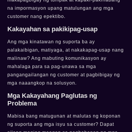
na impormasyon upang matulungan ang mga
customer nang epektibo.
Kakayahan sa pakikipag-usap
Ang mga kinatawan ng suporta ba ay
palakaibigan, matiyaga, at nakakapag-usap nang
malinaw? Ang mabuting komunikasyon ay
mahalaga para sa pag-unawa sa mga
pangangailangan ng customer at pagbibigay ng
mga naaangkop na solusyon.
Mga Kakayahang Paglutas ng
Problema
Mabisa bang matugunan at malutas ng koponan
ng suporta ang mga isyu sa customer? Dapat