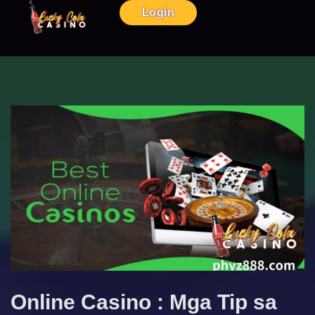
Login
Online Casino : Mga Tip sa