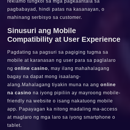
reklamo tungkol sa mga pagkaantala sa
pagbabayad, hindi patas na kasanayan, o
mahinang serbisyo sa customer.
Sinusuri ang Mobile
Compatibility at User Experience
Pagdating sa pagsuri sa pagiging tugma sa
mobile at karanasan ng user para sa paglalaro
ng
online casino
, may ilang mahahalagang
bagay na dapat mong isaalang-
alang.Mahalagang tiyakin muna na ang
online
na casino
na iyong pipiliin ay mayroong mobile-
friendly na website o isang nakatuong mobile
app. Papayagan ka nitong madaling ma-access
at maglaro ng mga laro sa iyong smartphone o
tablet.