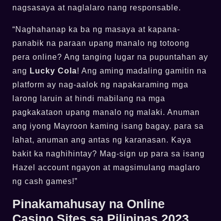
nagsasaya at naglalaro nang responsable.
“Naghahanap ka ba ng masaya at kapana-
panabik na paraan upang manalo ng totoong
pera online? Ang tanging lugar na pupuntahan ay
ang
Lucky
Cola
! Ang aming madaling gamitin na
platform ay nag-aalok ng napakaraming mga
larong laruin at hindi mabilang na mga
pagkakataon upang manalo ng malaki. Anuman
ang iyong Mayroon kaming isang bagay. para sa
lahat, anuman ang antas ng karanasan. Kaya
bakit ka naghihintay? Mag-sign up para sa isang
Hazel account ngayon at magsimulang maglaro
ng cash games!”
Pinakamahusay na Online
Casino Sites sa Pilipinas 2023