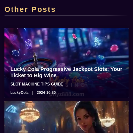
Pilipinas
Other Posts
admin
2025-06-22
Lucky Cola Progressive Jackpot Slots: Your
Ticket to Big Wins
SLOT MACHINE TIPS GUIDE
LuckyCola
2024-10-30