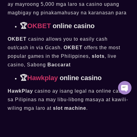
ay mayroong 5,000 mga laro sa casino upang
magbigay ng pinakamahusay na karanasan para
🏆
OKBET
online casino
OKBET
casino allows you to easily cash
out/cash in via Gcash.
OKBET
offers the most
popular games in the Philippines,
slots
, live
casino, Sabong
Baccarat
🏆
Hawkplay
online casino
HawkPlay
casino ay isang legal na online casino
sa Pilipinas na may libu-libong masaya at kawili-
wiling mga laro at
slot
machine
.
Top Online Casino Lucky Cola Casino sa