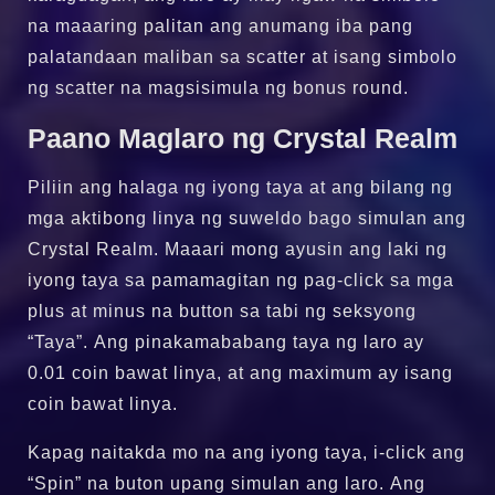
na maaaring palitan ang anumang iba pang
palatandaan maliban sa scatter at isang simbolo
ng scatter na magsisimula ng bonus round.
Paano Maglaro ng Crystal Realm
Piliin ang halaga ng iyong taya at ang bilang ng
mga aktibong linya ng suweldo bago simulan ang
Crystal Realm. Maaari mong ayusin ang laki ng
iyong taya sa pamamagitan ng pag-click sa mga
plus at minus na button sa tabi ng seksyong
“Taya”. Ang pinakamababang taya ng laro ay
0.01 coin bawat linya, at ang maximum ay isang
coin bawat linya.
Kapag naitakda mo na ang iyong taya, i-click ang
“Spin” na buton upang simulan ang laro. Ang