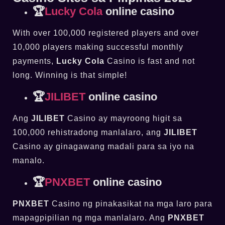
🏆
Lucky Cola
online casino
With over 100,000 registered players and over
10,000 players making successful monthly
payments,
Lucky Cola
Casino is fast and not
long. Winning is that simple!
🏆
JILIBET
online casino
Ang
JILIBET
Casino ay mayroong higit sa
100,000 rehistradong manlalaro, ang
JILIBET
Casino ay ginagawang madali para sa iyo na
manalo.
🏆
PNXBET
online casino
PNXBET
Casino ng pinakasikat na mga laro para
mapagpipilian ng mga manlalaro. Ang
PNXBET