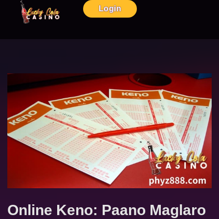
Login
Online Keno: Paano Maglaro