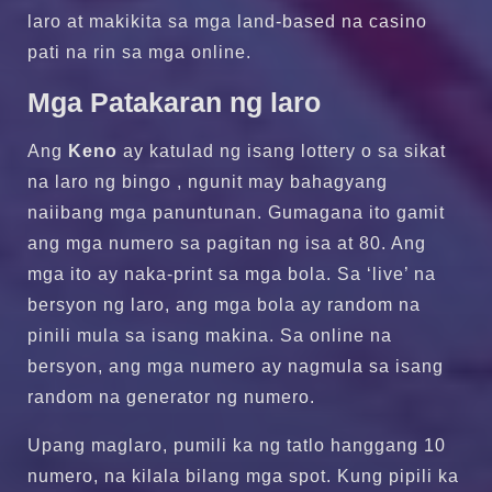
laro at makikita sa mga land-based na casino
pati na rin sa mga online.
Mga Patakaran ng laro
Ang
Keno
ay katulad ng isang lottery o sa sikat
na laro ng bingo , ngunit may bahagyang
naiibang mga panuntunan. Gumagana ito gamit
ang mga numero sa pagitan ng isa at 80. Ang
mga ito ay naka-print sa mga bola. Sa ‘live’ na
bersyon ng laro, ang mga bola ay random na
pinili mula sa isang makina. Sa online na
bersyon, ang mga numero ay nagmula sa isang
random na generator ng numero.
Upang maglaro, pumili ka ng tatlo hanggang 10
numero, na kilala bilang mga spot. Kung pipili ka