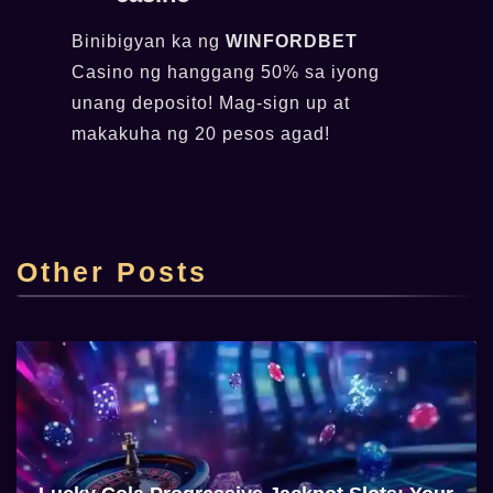
Binibigyan ka ng
WINFORDBET
Casino ng hanggang 50% sa iyong
unang deposito! Mag-sign up at
makakuha ng 20 pesos agad!
Top Online Casino Lucky Cola Casino sa
Pilipinas
Other Posts
admin
2025-06-22