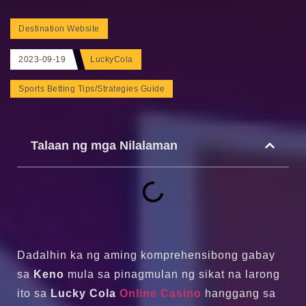
Destination Website
2023-09-19
LuckyCola
Sports Betting Tips/Strategies Guide
Talaan ng mga Nilalaman
Dadalhin ka ng aming komprehensibong gabay
sa
Keno
mula sa pinagmulan ng sikat na larong
ito sa
Lucky Cola
Online Casino
hanggang sa