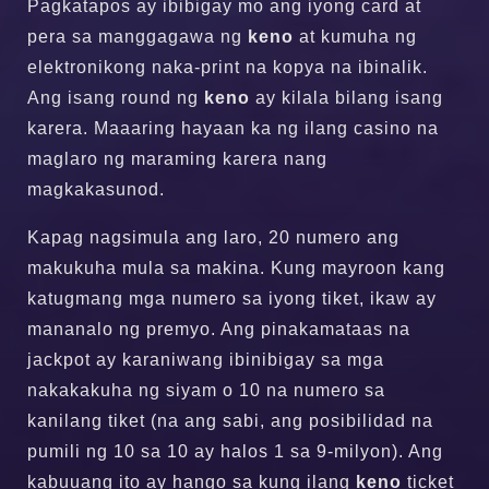
Pagkatapos ay ibibigay mo ang iyong card at
pera sa manggagawa ng
keno
at kumuha ng
elektronikong naka-print na kopya na ibinalik.
Ang isang round ng
keno
ay kilala bilang isang
karera. Maaaring hayaan ka ng ilang casino na
maglaro ng maraming karera nang
magkakasunod.
Kapag nagsimula ang laro, 20 numero ang
makukuha mula sa makina. Kung mayroon kang
katugmang mga numero sa iyong tiket, ikaw ay
mananalo ng premyo. Ang pinakamataas na
jackpot ay karaniwang ibinibigay sa mga
nakakakuha ng siyam o 10 na numero sa
kanilang tiket (na ang sabi, ang posibilidad na
pumili ng 10 sa 10 ay halos 1 sa 9-milyon). Ang
kabuuang ito ay hango sa kung ilang
keno
ticket