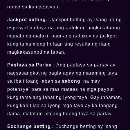
round sa kumpetisyon.
Jackpot betting :
Jackpot betting ay isang uri ng
espesyal na taya na nag-aalok ng pagkakataong
manalo ng malaki, paunang natukoy na jackpot
kung tama mong hulaan ang resulta ng ilang
magkakasunod na laban.
Pagtaya sa Parlay :
Ang pagtaya sa parlay ay
nagsasangkot ng paglalagay ng maraming taya
sa iba’t ibang laban sa
sabong
, na may
potensyal para sa mas mataas na mga payout
kung tama ang lahat ng iyong taya. Gayunpaman,
kung kahit isa sa iyong mga taya ay kailangang
itama, matatalo mo ang buong taya sa parlay.
Exchange betting :
Exchange betting ay isang