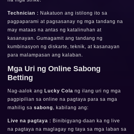
Technician :
Nakatuon ang istilong ito sa
pagpaparami at pagsasanay ng mga tandang na
may mataas na antas ng katalinuhan at
kasanayan. Gumagamit ang tandang ng
kumbinasyon ng diskarte, teknik, at kasanayan
para malampasan ang kalaban.
Mga Uri ng Online Sabong
Betting
Nag-aalok ang
Lucky Cola
ng ilang uri ng mga
pagpipilian sa online na pagtaya para sa mga
mahilig sa
sabong
, kabilang ang:
Live na pagtaya :
Binibigyang-daan ka ng live
na pagtaya na maglagay ng taya sa mga laban sa