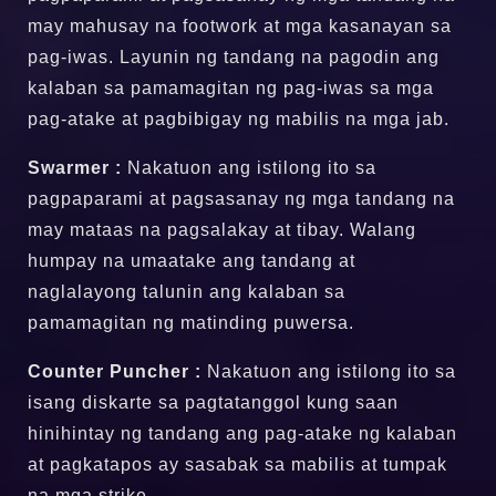
may mahusay na footwork at mga kasanayan sa
pag-iwas. Layunin ng tandang na pagodin ang
kalaban sa pamamagitan ng pag-iwas sa mga
pag-atake at pagbibigay ng mabilis na mga jab.
Swarmer :
Nakatuon ang istilong ito sa
pagpaparami at pagsasanay ng mga tandang na
may mataas na pagsalakay at tibay. Walang
humpay na umaatake ang tandang at
naglalayong talunin ang kalaban sa
pamamagitan ng matinding puwersa.
Counter Puncher :
Nakatuon ang istilong ito sa
isang diskarte sa pagtatanggol kung saan
hinihintay ng tandang ang pag-atake ng kalaban
at pagkatapos ay sasabak sa mabilis at tumpak
na mga strike.