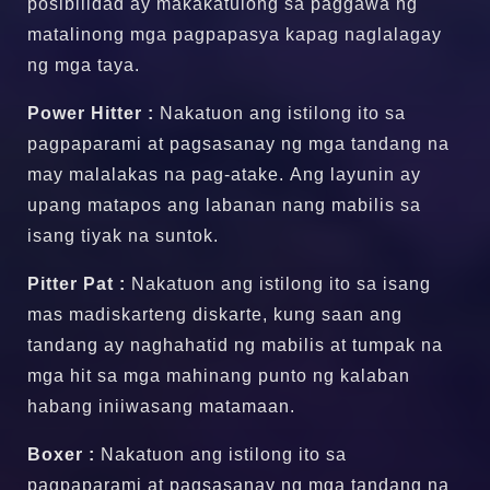
posibilidad ay makakatulong sa paggawa ng
matalinong mga pagpapasya kapag naglalagay
ng mga taya.
Power Hitter :
Nakatuon ang istilong ito sa
pagpaparami at pagsasanay ng mga tandang na
may malalakas na pag-atake. Ang layunin ay
upang matapos ang labanan nang mabilis sa
isang tiyak na suntok.
Pitter Pat :
Nakatuon ang istilong ito sa isang
mas madiskarteng diskarte, kung saan ang
tandang ay naghahatid ng mabilis at tumpak na
mga hit sa mga mahinang punto ng kalaban
habang iniiwasang matamaan.
Boxer :
Nakatuon ang istilong ito sa
pagpaparami at pagsasanay ng mga tandang na