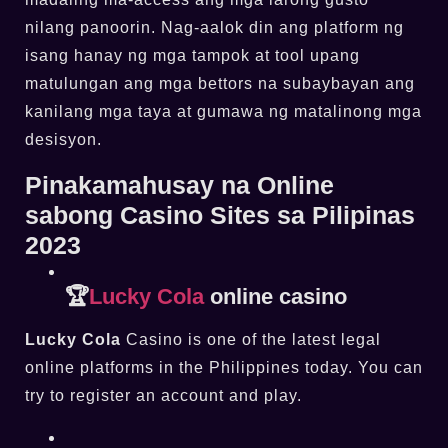
nilang panoorin. Nag-aalok din ang platform ng
isang hanay ng mga tampok at tool upang
matulungan ang mga bettors na subaybayan ang
kanilang mga taya at gumawa ng matalinong mga
desisyon.
Pinakamahusay na Online
sabong Casino Sites sa Pilipinas
2023
🏆
Lucky Cola
online casino
Lucky Cola
Casino is one of the latest legal
online platforms in the Philippines today. You can
try to register an account and play.