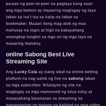
paraan ng peer-to-peer na pagtaya kung saan
ang mga bettors ay maaaring maglagay ng taya
laban sa isa’t isa sa halip na laban sa
bookmaker. Maaari itong mag-alok ng mas
mahusay na logro at higit na kakayahang
umangkop tungkol sa mga uri ng mga taya na
maaaring matukoy.
online Sabong Best Live
Streaming Site
Ang
Lucky Cola
ay isang sikat na online betting
platform na nag-aalok ng live na
sabong
laban
sa mga subscriber. Nilalayon ng site na
magbigay sa mga manonood ng tuluy-tuloy at
maaasahang karanasan sa streaming sa
pamamagitan ng mataas na kalidad na mga video