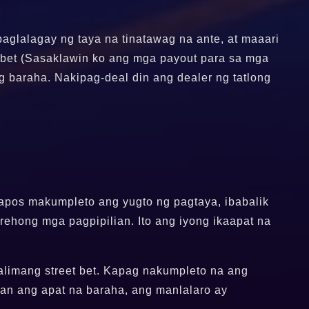
glalagay ng taya na tinatawag na ante, at maaari
l bet (Sasaklawin ko ang mga payout para sa mga
g baraha. Nakipag-deal din ang dealer ng tatlong
atapos makumpleto ang yugto ng pagtaya, ibabalik
ehong mga pagpipilian. Ito ang iyong ikaapat na
kalimang street bet. Kapag nakumpleto na ang
an ang apat na baraha, ang manlalaro ay