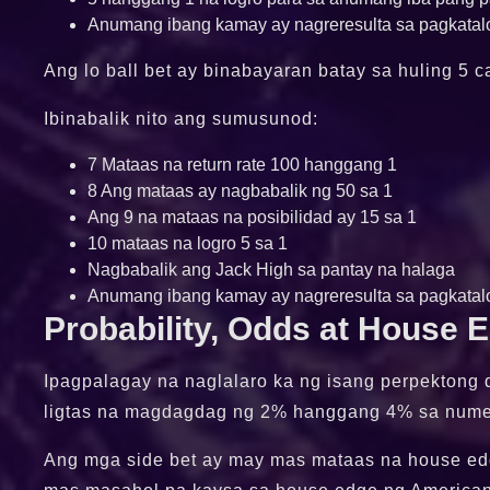
Anumang ibang kamay ay nagreresulta sa pagkatal
Ang lo ball bet ay binabayaran batay sa huling 5
Ibinabalik nito ang sumusunod:
7 Mataas na return rate 100 hanggang 1
8 Ang mataas ay nagbabalik ng 50 sa 1
Ang 9 na mataas na posibilidad ay 15 sa 1
10 mataas na logro 5 sa 1
Nagbabalik ang Jack High sa pantay na halaga
Anumang ibang kamay ay nagreresulta sa pagkatal
Probability, Odds at House 
Ipagpalagay na naglalaro ka ng isang perpektong 
ligtas na magdagdag ng 2% hanggang 4% sa numer
Ang mga side bet ay may mas mataas na house ed