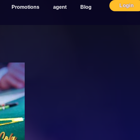
Login
Promotions
agent
Blog