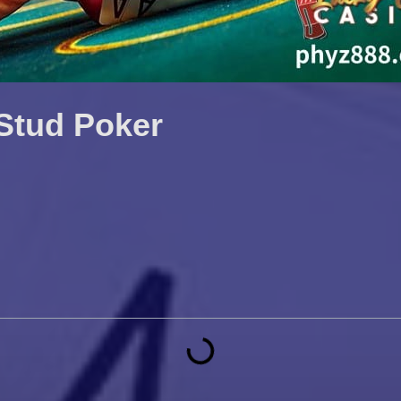
 Stud Poker