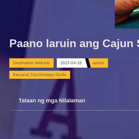
Paano laruin ang Cajun
Destination Website
2023-04-18
admin
Baccarat Tips/Strategy Guide
Talaan ng mga Nilalaman