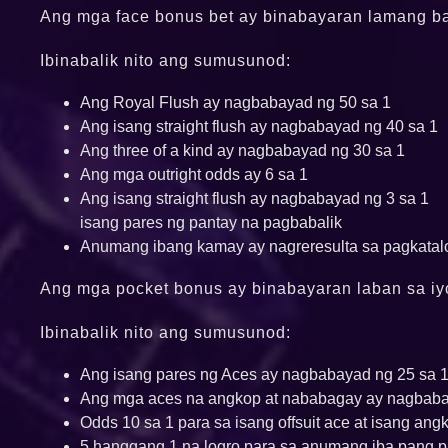
Ang mga face bonus bet ay binabayaran lamang ba
Ibinabalik nito ang sumusunod:
Ang Royal Flush ay nagbabayad ng 50 sa 1
Ang isang straight flush ay nagbabayad ng 40 sa 1
Ang three of a kind ay nagbabayad ng 30 sa 1
Ang mga outright odds ay 6 sa 1
Ang isang straight flush ay nagbabayad ng 3 sa 1
isang pares ng pantay na pagbabalik
Anumang ibang kamay ay nagreresulta sa pagkatal
Ang mga pocket bonus ay binabayaran laban sa iy
Ibinabalik nito ang sumusunod:
Ang isang pares ng Aces ay nagbabayad ng 25 sa 
Ang mga aces na angkop at nababagay ay nagbaba
Odds 10 sa 1 para sa isang offsuit ace at isang ang
5 hanggang 1 na logro para sa anumang iba pang p