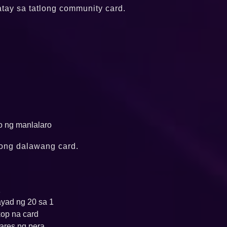
tay sa tatlong community card.
o ng manlalaro
ong dalawang card.
1
yad ng 20 sa 1
kop na card
ares ng pera