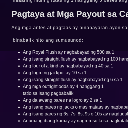
maaaring muling itaas ng 1 hanggang 3 beses ang 
Pagtaya at Mga Payout sa C
Ang mga antes at pagtaas ay binabayaran ayon sa
Ibinabalik nito ang sumusunod:
Ang Royal Flush ay nagbabayad ng 500 sa 1
Ang isang straight flush ay nagbabayad ng 100 ha
Ang four of a kind ay nagbabayad ng 40 sa 1
Ang logro ng jackpot ay 10 sa 1
Ang isang straight flush ay nagbabayad ng 6 sa 1
Ang mga outright odds ay 4 hanggang 1
tatlo sa isang pagbabalik
Ang dalawang pares na logro ay 2 sa 1
Ang isang pares ng jacks o mas mataas ay nagbaba
Ang isang pares ng 6s, 7s, 8s, 9s o 10s ay nagdudul
Anumang ibang kamay ay nagreresulta sa pagkatal