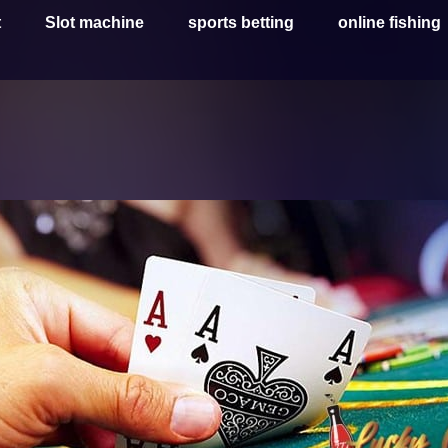
t
Slot machine
sports betting
online fishing