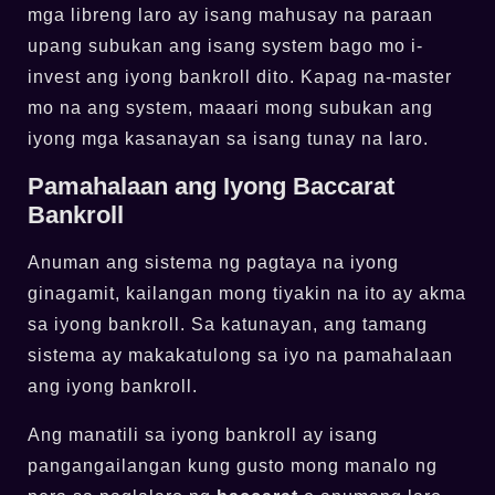
mga libreng laro ay isang mahusay na paraan
upang subukan ang isang system bago mo i-
invest ang iyong bankroll dito. Kapag na-master
mo na ang system, maaari mong subukan ang
iyong mga kasanayan sa isang tunay na laro.
Pamahalaan ang Iyong Baccarat
Bankroll
Anuman ang sistema ng pagtaya na iyong
ginagamit, kailangan mong tiyakin na ito ay akma
sa iyong bankroll. Sa katunayan, ang tamang
sistema ay makakatulong sa iyo na pamahalaan
ang iyong bankroll.
Ang manatili sa iyong bankroll ay isang
pangangailangan kung gusto mong manalo ng