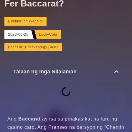
Fer Baccarat?
Destination Website
2023-06-25
LuckyCola
Baccarat Tips/Strategy Guide
Talaan ng mga Nilalaman
Ang
Baccarat
ay isa sa pinakasikat na laro ng
casino card. Ang Pranses na bersyon ng “Chemin