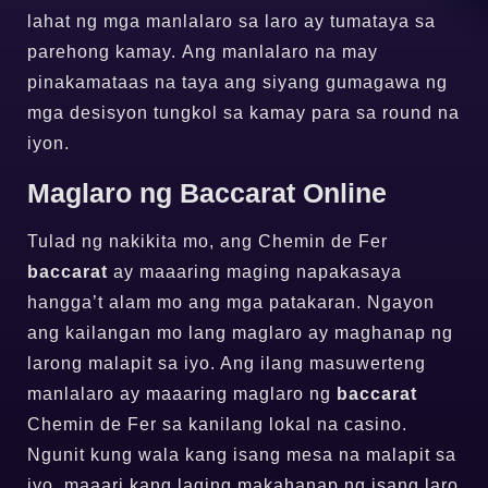
lahat ng mga manlalaro sa laro ay tumataya sa
parehong kamay. Ang manlalaro na may
pinakamataas na taya ang siyang gumagawa ng
mga desisyon tungkol sa kamay para sa round na
iyon.
Maglaro ng Baccarat Online
Tulad ng nakikita mo, ang Chemin de Fer
baccarat
ay maaaring maging napakasaya
hangga’t alam mo ang mga patakaran. Ngayon
ang kailangan mo lang maglaro ay maghanap ng
larong malapit sa iyo. Ang ilang masuwerteng
manlalaro ay maaaring maglaro ng
baccarat
Chemin de Fer sa kanilang lokal na casino.
Ngunit kung wala kang isang mesa na malapit sa
iyo, maaari kang laging makahanap ng isang laro