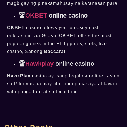
magbigay ng pinakamahusay na karanasan para
🏆
OKBET
online casino
OKBET
casino allows you to easily cash
out/cash in via Gcash.
OKBET
offers the most
popular games in the Philippines, slots, live
casino, Sabong
Baccarat
🏆
Hawkplay
online casino
HawkPlay
casino ay isang legal na online casino
sa Pilipinas na may libu-libong masaya at kawili-
wiling mga laro at slot machine.
Top Online Casino Lucky Cola Casino sa
Pilipinas