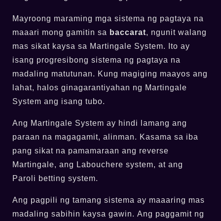
Mayroong maraming mga sistema ng pagtaya na
maaari mong gamitin sa
baccarat
, ngunit walang
mas sikat kaysa sa Martingale System. Ito ay
isang progresibong sistema ng pagtaya na
madaling matutunan. Kung magiging maayos ang
lahat, halos ginagarantiyahan ng Martingale
System ang isang tubo.
Ang Martingale System ay hindi lamang ang
paraan na magagamit, alinman. Kasama sa iba
pang sikat na pamamaraan ang reverse
Martingale, ang Labouchere system, at ang
Paroli betting system.
Ang pagpili ng tamang sistema ay maaaring mas
madaling sabihin kaysa gawin. Ang paggamit ng