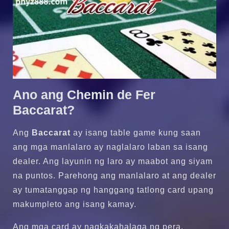
Ano ang Chemin de Fer
Baccarat?
Ang
Baccarat
ay isang table game kung saan
ang mga manlalaro ay naglalaro laban sa isang
dealer. Ang layunin ng laro ay maabot ang siyam
na puntos. Parehong ang manlalaro at ang dealer
ay tumatanggap ng hanggang tatlong card upang
makumpleto ang isang kamay.
Ang mga card ay nagkakahalaga ng pera.