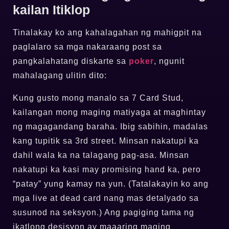
kailan Itiklop
Tinalakay ko ang kahalagahan ng mahigpit na
paglalaro sa mga nakaraang post sa
pangkalahatang diskarte sa
poker
, ngunit
mahalagang ulitin dito:
Kung gusto mong manalo sa 7 Card Stud,
kailangan mong maging matiyaga at maghintay
ng magagandang baraha. Ibig sabihin, madalas
kang tupitik sa 3rd street. Minsan nakatupi ka
dahil wala ka na talagang pag-asa. Minsan
nakatupi ka kasi may promising hand ka, pero
“patay” yung kamay na yun. (Tatalakayin ko ang
mga live at dead card nang mas detalyado sa
susunod na seksyon.) Ang pagiging tama ng
ikatlong desisyon ay maaaring maging