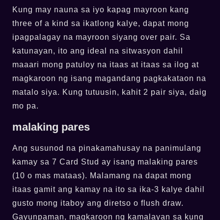
Kung may nauna sa iyo kapag mayroon kang
three of a kind sa ikatlong kalye, dapat mong
ipagpalagay na mayroon siyang over pair. Sa
katunayan, ito ang ideal na sitwasyon dahil
maaari mong patuloy na itaas at itaas sa ilog at
magkaroon ng isang magandang pagkakataon na
matalo siya. Kung tutuusin, kahit 2 pair siya, daig
mo pa.
malaking pares
Ang susunod na pinakamahusay na panimulang
kamay sa 7 Card Stud ay isang malaking pares
(10 o mas mataas). Malamang na dapat mong
itaas gamit ang kamay na ito sa ika-3 kalye dahil
gusto mong itaboy ang diretso o flush draw.
Gayunpaman, magkaroon ng kamalayan sa kung