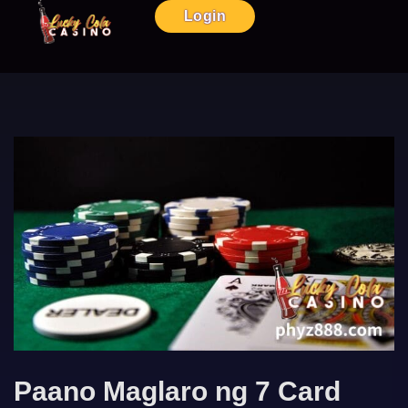
Login
Paano Maglaro ng 7 Card