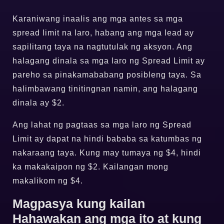
Karaniwang inaalis ang mga antes sa mga
spread limit na laro, habang ang mga lead ay
sapilitang taya na nagtutulak ng aksyon. Ang
halagang dinala sa mga laro ng Spread Limit ay
pareho sa pinakamababang posibleng taya. Sa
halimbawang tinitingnan namin, ang halagang
dinala ay $2.
Ang lahat ng pagtaas sa mga laro ng Spread
Limit ay dapat na hindi bababa sa katumbas ng
nakaraang taya. Kung may tumaya ng $4, hindi
ka makakaipon ng $2. Kailangan mong
makalikom ng $4.
Magpasya kung kailan
Hahawakan ang mga ito at kung