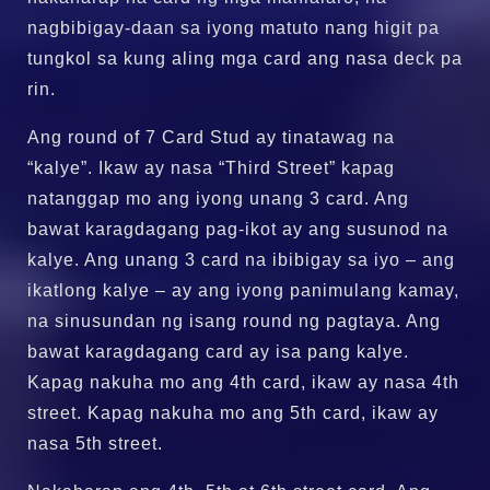
nagbibigay-daan sa iyong matuto nang higit pa
tungkol sa kung aling mga card ang nasa deck pa
rin.
Ang round of 7 Card Stud ay tinatawag na
“kalye”. Ikaw ay nasa “Third Street” kapag
natanggap mo ang iyong unang 3 card. Ang
bawat karagdagang pag-ikot ay ang susunod na
kalye. Ang unang 3 card na ibibigay sa iyo – ang
ikatlong kalye – ay ang iyong panimulang kamay,
na sinusundan ng isang round ng pagtaya. Ang
bawat karagdagang card ay isa pang kalye.
Kapag nakuha mo ang 4th card, ikaw ay nasa 4th
street. Kapag nakuha mo ang 5th card, ikaw ay
nasa 5th street.