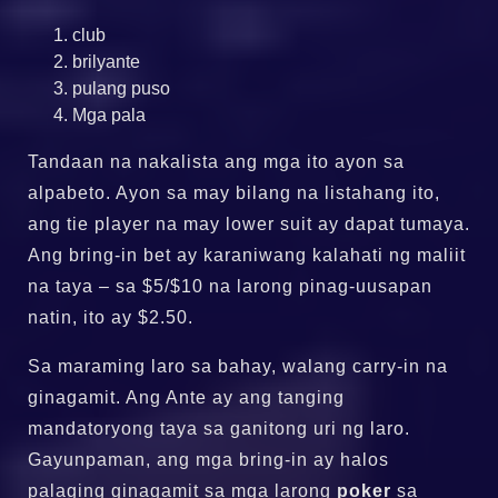
club
brilyante
pulang puso
Mga pala
Tandaan na nakalista ang mga ito ayon sa
alpabeto. Ayon sa may bilang na listahang ito,
ang tie player na may lower suit ay dapat tumaya.
Ang bring-in bet ay karaniwang kalahati ng maliit
na taya – sa $5/$10 na larong pinag-uusapan
natin, ito ay $2.50.
Sa maraming laro sa bahay, walang carry-in na
ginagamit. Ang Ante ay ang tanging
mandatoryong taya sa ganitong uri ng laro.
Gayunpaman, ang mga bring-in ay halos
palaging ginagamit sa mga larong
poker
sa