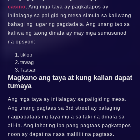
casino
. Ang mga taya ay pagkatapos ay
inilalagay sa paligid ng mesa simula sa kaliwang
bahagi ng lugar ng pagdadala. Ang unang tao sa
kaliwa ng taong dinala ay may mga sumusunod
na opsyon:
tiklop
tawag
Taasan
Magkano ang taya at kung kailan dapat
tumaya
Ang mga taya ay inilalagay sa paligid ng mesa.
Ang unang pagtaas sa 3rd street ay palaging
nagpapataas ng taya mula sa laki na dinala sa
all-in. Ang lahat ng iba pang pagtaas pagkatapos
noon ay dapat na nasa maliliit na pagtaas.