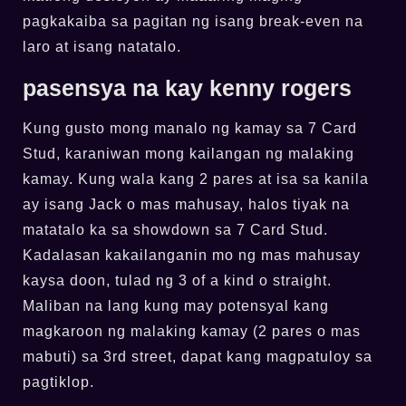
pagkakaiba sa pagitan ng isang break-even na
laro at isang natatalo.
pasensya na kay kenny rogers
Kung gusto mong manalo ng kamay sa 7 Card
Stud, karaniwan mong kailangan ng malaking
kamay. Kung wala kang 2 pares at isa sa kanila
ay isang Jack o mas mahusay, halos tiyak na
matatalo ka sa showdown sa 7 Card Stud.
Kadalasan kakailanganin mo ng mas mahusay
kaysa doon, tulad ng 3 of a kind o straight.
Maliban na lang kung may potensyal kang
magkaroon ng malaking kamay (2 pares o mas
mabuti) sa 3rd street, dapat kang magpatuloy sa
pagtiklop.