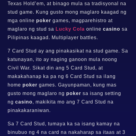
Texas Hold’em, at binago mula sa tradisyonal na
stud game. Kung gusto mong maglaro kaagad ng
mga online
poker
games, magparehistro at
maglaro ng stud sa
Lucky Cola
online
casino
sa
Pilipinas kaagad. Multiplayer battles.
7 Card Stud ay ang pinakasikat na stud game. Sa
katunayan, ito ay naging ganoon mula noong
Civil War. Sikat din ang 5 Card Stud, at
makakahanap ka pa ng 6 Card Stud sa ilang
home
poker
games. Gayunpaman, kung mas
gusto mong maglaro ng
poker
sa isang setting
ng
casino
, makikita mo ang 7 Card Stud na
pinakakaraniwan.
Sa 7 Card Stud, tumaya ka sa isang kamay na
binubuo ng 4 na card na nakaharap sa itaas at 3