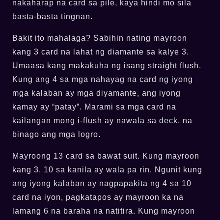
nakaharap na card sa pile, kaya hindi mo sila
basta-basta tingnan.
Bakit ito mahalaga? Sabihin nating mayroon
kang 3 card na lahat ng diamante sa kalye 3.
Umaasa kang makakuha ng isang straight flush.
Kung ang 4 sa mga nahayag na card ng iyong
mga kalaban ay mga diyamante, ang iyong
kamay ay “patay”. Marami sa mga card na
kailangan mong i-flush ay nawala sa deck, na
binago ang mga logro.
Mayroong 13 card sa bawat suit. Kung mayroon
kang 3, 10 sa kanila ay wala pa rin. Ngunit kung
ang iyong kalaban ay nagpapakita ng 4 sa 10
card na iyon, pagkatapos ay mayroon ka na
lamang 6 na baraha na natitira. Kung mayroon