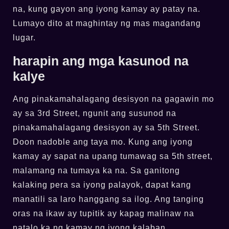
na, kung gayon ang iyong kamay ay patay na.
Lumayo dito at maghintay ng mas magandang
lugar.
harapin ang mga kasunod na
kalye
Ang pinakamahalagang desisyon na gagawin mo
ay sa 3rd Street, ngunit ang susunod na
pinakamahalagang desisyon ay sa 5th Street.
Doon nadoble ang taya mo. Kung ang iyong
kamay ay sapat na upang tumawag sa 5th street,
malamang na tumaya ka na. Sa ganitong
kalaking pera sa iyong palayok, dapat kang
manatili sa laro hanggang sa ilog. Ang tanging
oras na ikaw ay tupitik ay kapag malinaw na
natalo ka ng kamay ng iyong kalaban.