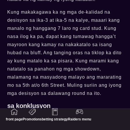
Kung makakagawa ka ng mga de-kalidad na
desisyon sa ika-3 at ika-5 na kalye, maaari kang
manalo ng hanggang 7 laro ng card stud. Kung
nasa ilog ka pa, dapat kang tumawag hangga’t
mayroon kang kamay na nakakatalo sa isang
hubad na bluff. Ang tanging oras na tiklop ka dito
ay kung matalo ka sa pisara. Kung marami kang
natatalo sa panahon ng mga showdown,
malamang na masyadong malayo ang mararating
mo sa 5th at/o 6th Street. Muling suriin ang iyong
mga desisyon sa dalawang round na ito.
sa konklusyon
Ang 7 Card Stud ay masaya at madaling manalo
front page
Promotions
betting strategy
Raiders menu
ng pera, ngunit kung ikaw ay napaka matiyaga at