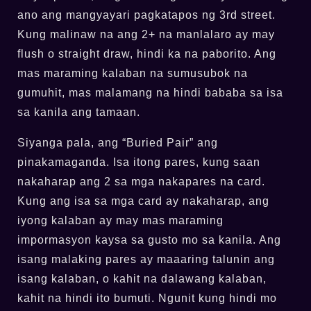
ano ang mangyayari pagkatapos ng 3rd street.
Kung malinaw na ang 2+ na manlalaro ay may
flush o straight draw, hindi ka na paborito. Ang
mas maraming kalaban na sumusubok na
gumuhit, mas malamang na hindi bababa sa isa
sa kanila ang tamaan.
Siyanga pala, ang “Buried Pair” ang
pinakamaganda. Isa itong pares, kung saan
nakaharap ang 2 sa mga nakapares na card.
Kung ang isa sa mga card ay nakaharap, ang
iyong kalaban ay may mas maraming
impormasyon kaysa sa gusto mo sa kanila. Ang
isang malaking pares ay maaaring talunin ang
isang kalaban, o kahit na dalawang kalaban,
kahit na hindi ito bumuti. Ngunit kung hindi mo