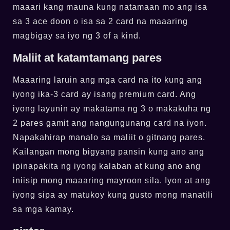
maaari kang mauna kung natamaan mo ang isa
sa 3 ace doon o isa sa 2 card na maaaring
magbigay sa iyo ng 3 of a kind.
Maliit at katamtamang pares
Maaaring laruin ang mga card na ito kung ang
iyong ika-3 card ay isang premium card. Ang
iyong layunin ay makatama ng 3 o makakuha ng
2 pares gamit ang nangungunang card na iyon.
Napakahirap manalo sa maliit o gitnang pares.
Kailangan mong bigyang pansin kung ano ang
ipinapakita ng iyong kalaban at kung ano ang
iniisip mong maaaring mayroon sila. Iyon at ang
iyong sipa ay matukoy kung gusto mong manatili
sa mga kamay.